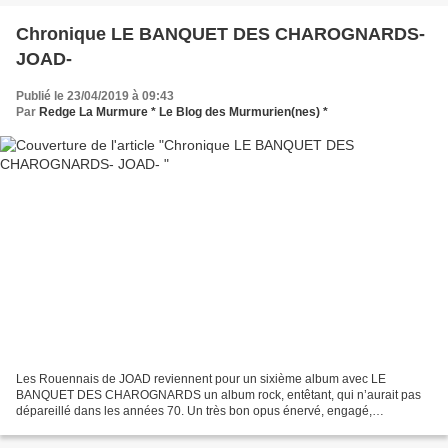
Chronique LE BANQUET DES CHAROGNARDS-
JOAD-
Publié le 23/04/2019 à 09:43
Par
Redge La Murmure * Le Blog des Murmurien(nes) *
Les Rouennais de JOAD reviennent pour un sixième album avec LE
BANQUET DES CHAROGNARDS un album rock, entêtant, qui n’aurait pas
dépareillé dans les années 70. Un très bon opus énervé, engagé,
audacieusement bon et groovy à souhait. crédit photo Joad...