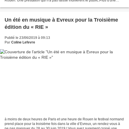
Rouen. Une prestation qui n'a pas laissé indifférent le public.Plus d'une
heure et demie de set , entre...
Un été en musique à Evreux pour la Troisième
édition du « RIE »
Publié le 23/06/2019 à 09:13
Par
Coline Lefevre
à moins de deux heures de Paris et une heure de Rouen le festival normand
prend place pour la troisième fois dans la ville d’Evreux, un rendez-vous à
ne pas manquer du 28 au 30 juin 2019 ! Vous avez surement croisé une