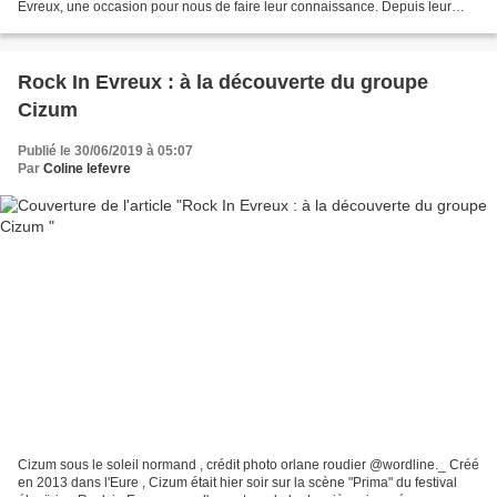
Evreux, une occasion pour nous de faire leur connaissance. Depuis leur
single "Shine on my way" qui les a propulsé...
Rock In Evreux : à la découverte du groupe
Cizum
Publié le 30/06/2019 à 05:07
Par
Coline lefevre
Cizum sous le soleil normand , crédit photo orlane roudier @wordline._ Créé
en 2013 dans l'Eure , Cizum était hier soir sur la scène "Prima" du festival