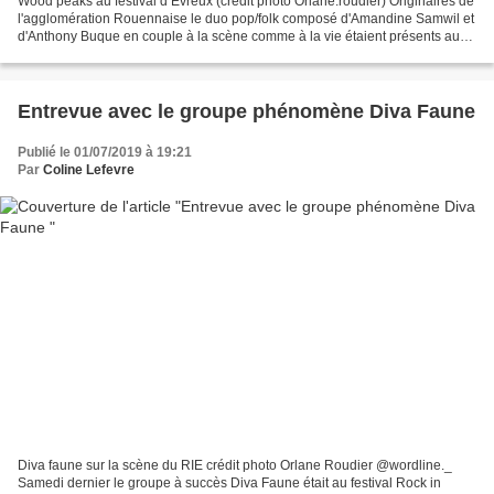
Wood peaks au festival d’Evreux (crédit photo Orlane.roudier) Originaires de
l'agglomération Rouennaise le duo pop/folk composé d'Amandine Samwil et
d'Anthony Buque en couple à la scène comme à la vie étaient présents au
Rock In Evreux le week-end dernier...
Entrevue avec le groupe phénomène Diva Faune
Publié le 01/07/2019 à 19:21
Par
Coline Lefevre
Diva faune sur la scène du RIE crédit photo Orlane Roudier @wordline._
Samedi dernier le groupe à succès Diva Faune était au festival Rock in