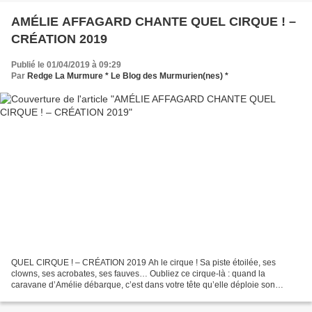
AMÉLIE AFFAGARD CHANTE QUEL CIRQUE ! –
CRÉATION 2019
Publié le 01/04/2019 à 09:29
Par
Redge La Murmure * Le Blog des Murmurien(nes) *
QUEL CIRQUE ! – CRÉATION 2019 Ah le cirque ! Sa piste étoilée, ses
clowns, ses acrobates, ses fauves… Oubliez ce cirque-là : quand la
caravane d’Amélie débarque, c’est dans votre tête qu’elle déploie son
chapiteau ! Vous en serez les voltigeurs ! Portés...