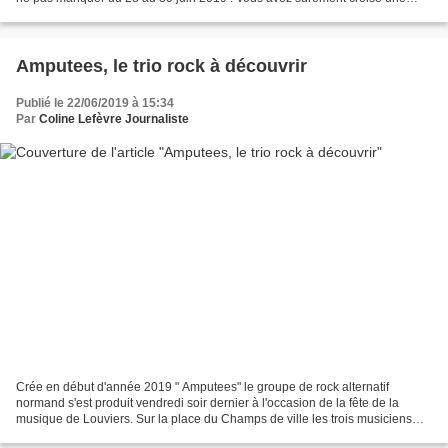
affiche dans la rue ou une bannière...
Amputees, le trio rock à découvrir
Publié le 22/06/2019 à 15:34
Par
Coline Lefèvre Journaliste
Crée en début d'année 2019 " Amputees" le groupe de rock alternatif
normand s'est produit vendredi soir dernier à l'occasion de la fête de la
musique de Louviers. Sur la place du Champs de ville les trois musiciens
Guillaume , Nicolas et Maxime ont installé...