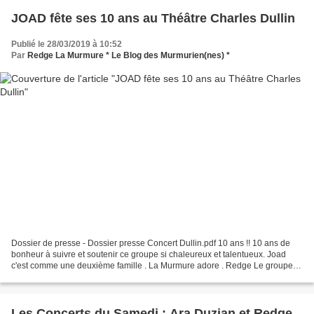
JOAD fête ses 10 ans au Théâtre Charles Dullin
Publié le 28/03/2019 à 10:52
Par
Redge La Murmure * Le Blog des Murmurien(nes) *
Dossier de presse - Dossier presse Concert Dullin.pdf 10 ans !! 10 ans de
bonheur à suivre et soutenir ce groupe si chaleureux et talentueux. Joad
c'est comme une deuxième famille . La Murmure adore . Redge Le groupe
rouennais JOAD soufflera ses 10 bougies...
Les Concerts du Samedi : Ara Duzian et Redge