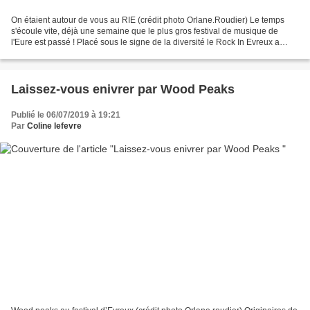
On étaient autour de vous au RIE (crédit photo Orlane.Roudier) Le temps
s'écoule vite, déjà une semaine que le plus gros festival de musique de
l'Eure est passé ! Placé sous le signe de la diversité le Rock In Evreux a
battu son record de visiteurs avec...
Laissez-vous enivrer par Wood Peaks
Publié le 06/07/2019 à 19:21
Par
Coline lefevre