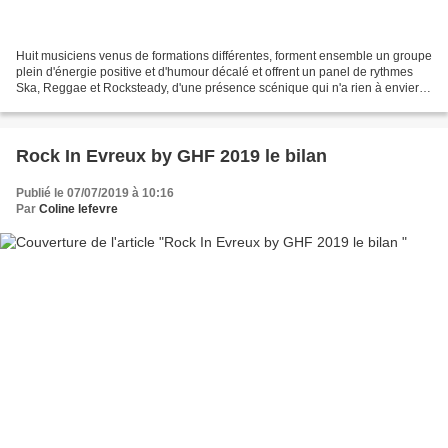
Huit musiciens venus de formations différentes, forment ensemble un groupe
plein d'énergie positive et d'humour décalé et offrent un panel de rythmes
Ska, Reggae et Rocksteady, d'une présence scénique qui n'a rien à envier
aux plus grands, tout ceci uniquement...
Rock In Evreux by GHF 2019 le bilan
Publié le 07/07/2019 à 10:16
Par
Coline lefevre