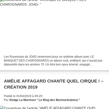
Les Rouennais de JOAD reviennent pour un sixième album avec LE
BANQUET DES CHAROGNARDS un album rock, entêtant, qui n’aurait pas
dépareillé dans les années 70. Un très bon opus énervé, engagé,
audacieusement bon et groovy à souhait. crédit photo Joad...
AMÉLIE AFFAGARD CHANTE QUEL CIRQUE ! –
CRÉATION 2019
Publié le 01/04/2019 à 09:29
Par
Redge La Murmure * Le Blog des Murmurien(nes) *