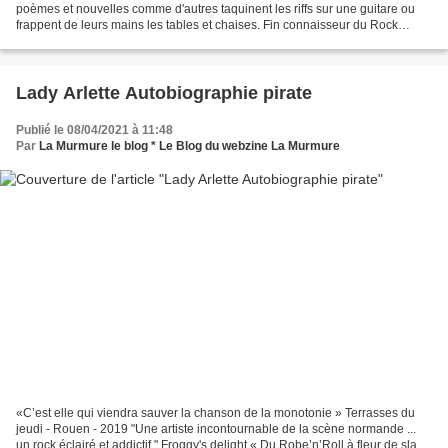
poèmes et nouvelles comme d'autres taquinent les riffs sur une guitare ou
frappent de leurs mains les tables et chaises. Fin connaisseur du Rock
français, Pascal Pacaly donne...
Lady Arlette Autobiographie pirate
Publié le 08/04/2021 à 11:48
Par
La Murmure le blog * Le Blog du webzine La Murmure
«C’est elle qui viendra sauver la chanson de la monotonie » Terrasses du
jeudi - Rouen - 2019 "Une artiste incontournable de la scène normande ...
un rock éclairé et addictif " Froggy's delight « Du Robe’n’Roll à fleur de slam