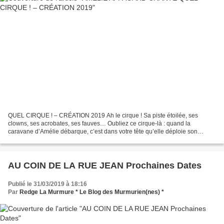
QUEL CIRQUE ! – CRÉATION 2019 Ah le cirque ! Sa piste étoilée, ses
clowns, ses acrobates, ses fauves… Oubliez ce cirque-là : quand la
caravane d’Amélie débarque, c’est dans votre tête qu’elle déploie son
chapiteau ! Vous en serez les voltigeurs ! Portés...
AU COIN DE LA RUE JEAN Prochaines Dates
Publié le 31/03/2019 à 18:16
Par
Redge La Murmure * Le Blog des Murmurien(nes) *