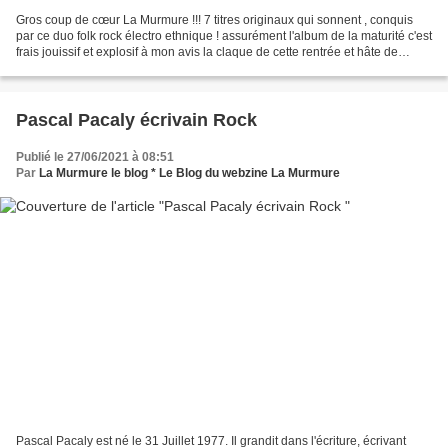
Gros coup de cœur La Murmure !!! 7 titres originaux qui sonnent , conquis
par ce duo folk rock électro ethnique ! assurément l'album de la maturité c'est
frais jouissif et explosif à mon avis la claque de cette rentrée et hâte de
découvrir ce nouvel opus...
Pascal Pacaly écrivain Rock
Publié le 27/06/2021 à 08:51
Par
La Murmure le blog * Le Blog du webzine La Murmure
Pascal Pacaly est né le 31 Juillet 1977. Il grandit dans l'écriture, écrivant