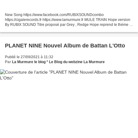
New Song https://www.facebook.com/RUBIXSOUNDcombo
https://cigalerecords.fr https://www.lamurmure.fr MULE TRAIN Hope version
By RUBIX SOUND Titre proposé par Grey , Redge Hope reprend le thème et
ajoute ses orgues hammond et ses pianos, le tout mixé par...
PLANET NINE Nouvel Album de Battan L'Otto
Publié le 27/09/2021 à 11:32
Par
La Murmure le blog * Le Blog du webzine La Murmure