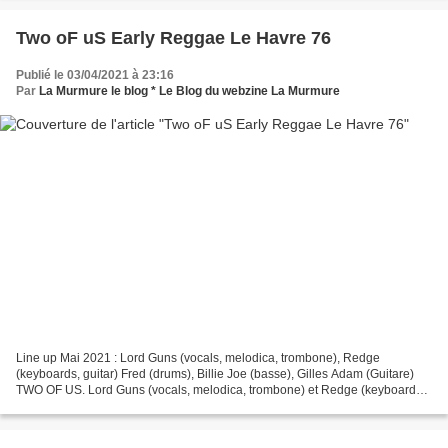
Two oF uS Early Reggae Le Havre 76
Publié le 03/04/2021 à 23:16
Par
La Murmure le blog * Le Blog du webzine La Murmure
Line up Mai 2021 : Lord Guns (vocals, melodica, trombone), Redge
(keyboards, guitar) Fred (drums), Billie Joe (basse), Gilles Adam (Guitare)
TWO OF US. Lord Guns (vocals, melodica, trombone) et Redge (keyboards,
guitar), les deux compères du groupe SKA,...