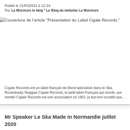
Publié le 31/03/2021 à 12:24
Par
La Murmure le blog * Le Blog du webzine La Murmure
Cigale Records est un label français de Brest spécialisé dans le Ska,
Rocksteady, Reggae Cigale Records, le petit label Français qui monte, qui
monte! Cigale Records est une association loi 1901 (a but non lucratif) ayant
pour but de promouvoir la musique...
Mr Speaker Le Ska Made in Normandie juillet
2020