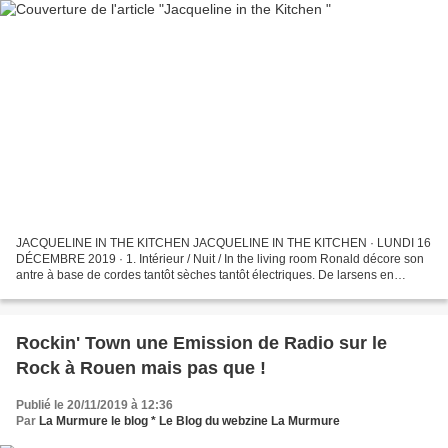
JACQUELINE IN THE KITCHEN JACQUELINE IN THE KITCHEN · LUNDI 16
DÉCEMBRE 2019 · 1. Intérieur / Nuit / In the living room Ronald décore son
antre à base de cordes tantôt sèches tantôt électriques. De larsens en
gimmicks entêtant, il mûrit la bande originale...
Rockin' Town une Emission de Radio sur le
Rock à Rouen mais pas que !
Publié le 20/11/2019 à 12:36
Par
La Murmure le blog * Le Blog du webzine La Murmure