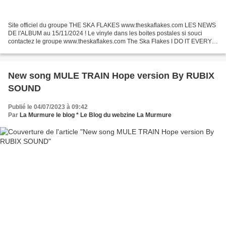
Site officiel du groupe THE SKA FLAKES www.theskaflakes.com LES NEWS
DE l'ALBUM au 15/11/2024 ! Le vinyle dans les boites postales si souci
contactez le groupe www.theskaflakes.com The Ska Flakes I DO IT EVERY
DAY Pour se procurer le vinyle : Pour les...
New song MULE TRAIN Hope version By RUBIX
SOUND
Publié le 04/07/2023 à 09:42
Par
La Murmure le blog * Le Blog du webzine La Murmure