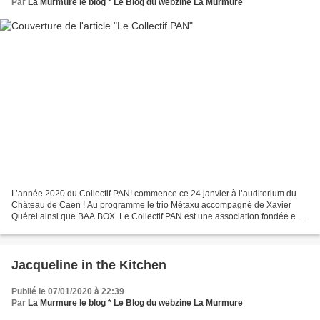
Par
La Murmure le blog * Le Blog du webzine La Murmure
L’année 2020 du Collectif PAN! commence ce 24 janvier à l’auditorium du
Château de Caen ! Au programme le trio Métaxu accompagné de Xavier
Quérel ainsi que BAA BOX. Le Collectif PAN est une association fondée en
1995 regroupant principalement des musiciens...
Jacqueline in the Kitchen
Publié le 07/01/2020 à 22:39
Par
La Murmure le blog * Le Blog du webzine La Murmure