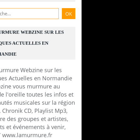
URMURE WEBZINE SUR LES
QUES ACTUELLES EN
ANDIE
zine vous murmure au
e l'oreille toutes les infos et
utés musicales sur la région
 Chronik CD, Playlist Mp3,
e des groupes et artistes,
ts et événements à venir,
 / www.lamurmure.fr