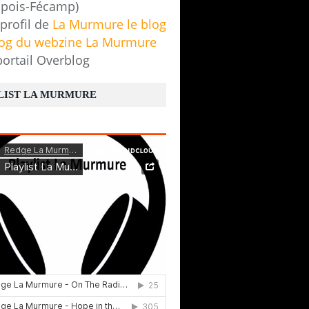
pois-Fécamp)
 profil de
La Murmure le blog
log du webzine La Murmure
portail Overblog
LIST LA MURMURE