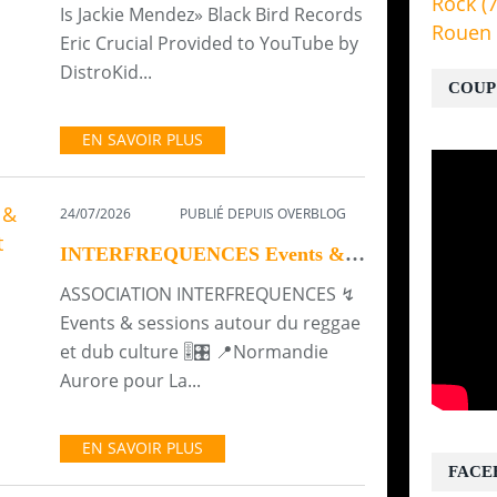
Rock
(7
Is Jackie Mendez» Black Bird Records
Rouen
Eric Crucial Provided to YouTube by
DistroKid...
COUP
EN SAVOIR PLUS
24/07/2026
PUBLIÉ DEPUIS OVERBLOG
INTERFREQUENCES Events & sessions autour du reggae et dub culture ROUEN
ASSOCIATION INTERFREQUENCES ↯
Events & sessions autour du reggae
et dub culture 🎚️🎛️ 📍Normandie
Aurore pour La...
EN SAVOIR PLUS
FACE