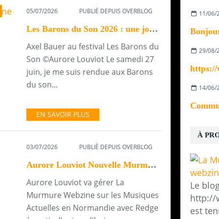
05/07/2026
PUBLIÉ DEPUIS OVERBLOG
11/06/
Les Barons du Son 2026 : une journée de rock foudroyante
Axel Bauer au festival Les Barons du
29/08/
Son ©Aurore Louviot Le samedi 27
juin, je me suis rendue aux Barons
du son...
14/06/
EN SAVOIR PLUS
À PR
03/07/2026
PUBLIÉ DEPUIS OVERBLOG
Aurore Louviot Nouvelle Murmurienne.
Aurore Louviot va gérer La
Le blo
Murmure Webzine sur les Musiques
http:/
Actuelles en Normandie avec Redge
est ten