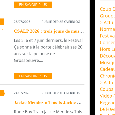
EN SAVOIR PLUS
Coup D
Group
> Actu
26/07/2026
PUBLIÉ DEPUIS OVERBLOG
FESTIVAL
Norma
CSALP 2026 : trois jours de musique pour fêter les 20 ans du festival
Festiva
Les 5, 6 et 7 juin derniers, le Festival
Concer
Ça sonne à la porte célébrait ses 20
Hors L
ans sur la pelouse de
Découv
Grossoeuvre,...
Musiq
Cadeau
Chroni
EN SAVOIR PLUS
> Actu 
Coups 
24/07/2026
PUBLIÉ DEPUIS OVERBLOG
Vidéo
(
Regga
Jackie Mendez « This Is Jackie Mendez » Rude Boy Train
Le Hav
Rude Boy Train Jackie Mendez« This