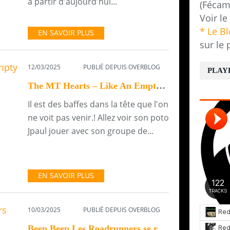
à partir d'aujourd'hui...
(Fécam
Voir le
* Le B
EN SAVOIR PLUS
sur le 
12/03/2025
PUBLIÉ DEPUIS OVERBLOG
PLAY
The MT Hearts – Like An Empty Life
Il est des baffes dans la tête que l'on
ne voit pas venir.! Allez voir son poto
Jpaul jouer avec son groupe de...
EN SAVOIR PLUS
10/03/2025
PUBLIÉ DEPUIS OVERBLOG
Beep Beep Les Roadrunners se reforment pour deux concerts uniques au Havre et à Paris.