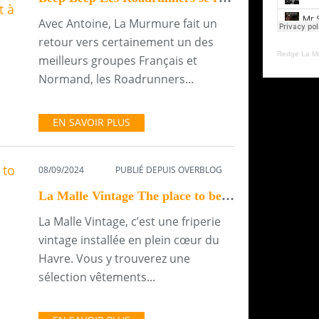
Avec Antoine, La Murmure fait un
retour vers certainement un des
Redge La M
meilleurs groupes Français et
Normand, les Roadrunners...
EN SAVOIR PLUS
08/09/2024
PUBLIÉ DEPUIS OVERBLOG
La Malle Vintage The place to be pour les artistes de Normandie
La Malle Vintage, c’est une friperie
vintage installée en plein cœur du
Havre. Vous y trouverez une
sélection vêtements...