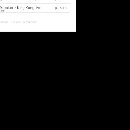
urmure
·
Playlist La Murmure