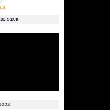
)
(5)
 DE CŒUR !
BOOK