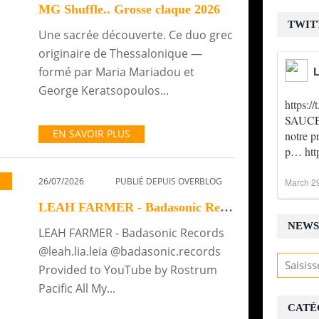
MG Shuffle.. Grosse claque 2026
TWIT
Une sacrée découverte. Ce duo grec
originaire de Thessalonique —
formé par Maria Mariadou et
L
George Keratsopoulos...
https:
SAUCE !
EN SAVOIR PLUS
notre p
p…
ht
26/07/2026
PUBLIÉ DEPUIS OVERBLOG
,
> ACTU MUSIQUE-NEWS
March 2
LEAH FARMER - Badasonic Records By RUDE BOY TRAIN
NEWS
LEAH FARMER - Badasonic Records
@leah.lia.leia @badasonic.records
Provided to YouTube by Rostrum
Pacific All My...
CATÉ