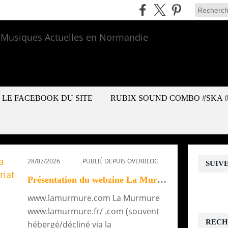
LE FACEBOOK DU SITE
RUBIX SOUND COMBO #SKA 
28/07/2026
PUBLIÉ DEPUIS OVERBLOG
SUIV
Présentation du webzine La Murmure et offre de partenariat
www.lamurmure.com La Murmure
www.lamurmure.fr/ .com (souvent
RECH
hébergé/décliné via la