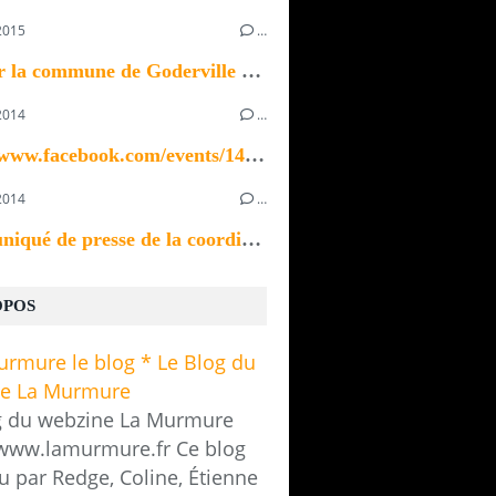
2015
…
Bonjour la commune de Goderville recherche un ou...
2014
…
https://www.facebook.com/events/1433923370196535/
2014
…
Communiqué de presse de la coordination des...
OPOS
g du webzine La Murmure
/www.lamurmure.fr Ce blog
u par Redge, Coline, Étienne