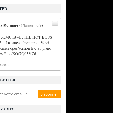
TER
a Murmure (
@lamurmure
)
//t.co/MUmJwE7nHL
HOT BOSS
! La sauce a bien pris!! Voici
remier opus/version live au piano
tps://t.co/XOf7Q05VZd
9, 2022
LETTER
GORIES