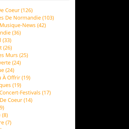
e Coeur
(126)
es De Normandie
(103)
 Musique-News
(42)
ndie
(36)
l
(33)
t
(26)
es Murs
(25)
erte
(24)
ue
(24)
 À Offrir
(19)
ques
(19)
Concert-Festivals
(17)
De Coeur
(14)
9)
e
(8)
re
(7)