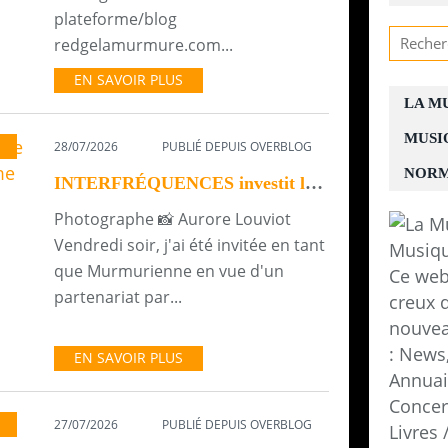
plateforme/blog
redgelamurmure.com...
EN SAVOIR PLUS
LA M
MUSI
28/07/2026
PUBLIÉ DEPUIS OVERBLOG
NORM
INTERFRÉQUENCES investit le Moby's Café pour sa troisième Dub Session
Photographe 📸 Aurore Louviot
Vendredi soir, j'ai été invitée en tant
que Murmurienne en vue d'un
Ce web
partenariat par...
creux d
nouvea
: News,
EN SAVOIR PLUS
Annuair
Concer
27/07/2026
PUBLIÉ DEPUIS OVERBLOG
,
HORS LES MURS
Livres