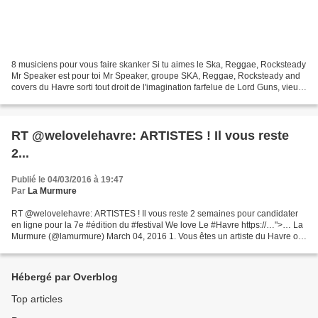
8 musiciens pour vous faire skanker Si tu aimes le Ska, Reggae, Rocksteady
Mr Speaker est pour toi Mr Speaker, groupe SKA, Reggae, Rocksteady and
covers du Havre sorti tout droit de l'imagination farfelue de Lord Guns, vieux
routard de la scène ska des...
RT @welovelehavre: ARTISTES ! Il vous reste
2...
Publié le 04/03/2016 à 19:47
Par
La Murmure
RT @welovelehavre: ARTISTES ! Il vous reste 2 semaines pour candidater
en ligne pour la 7e #édition du #festival We love Le #Havre https://…">… La
Murmure (@lamurmure) March 04, 2016 1. Vous êtes un artiste du Havre ou
de la Pointe de Caux 2. Vous souhaitez...
Hébergé par Overblog
Top articles