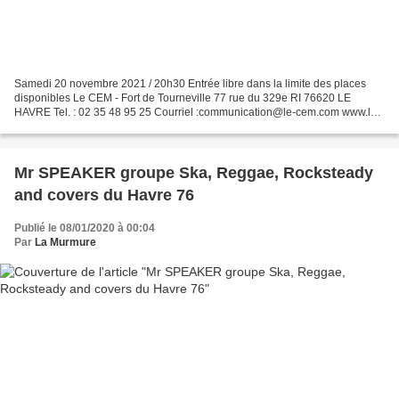
Samedi 20 novembre 2021 / 20h30 Entrée libre dans la limite des places
disponibles Le CEM - Fort de Tourneville 77 rue du 329e RI 76620 LE
HAVRE Tel. : 02 35 48 95 25 Courriel :communication@le-cem.com www.le-
cem.com Les Tubes à essai (TAE) du CEM permettent...
Mr SPEAKER groupe Ska, Reggae, Rocksteady
and covers du Havre 76
Publié le 08/01/2020 à 00:04
Par
La Murmure