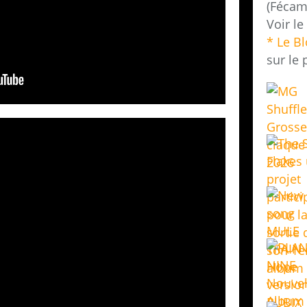
(Fécam
Voir le
* Le B
sur le 