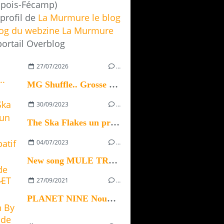
pois-Fécamp)
 profil de
La Murmure le blog
log du webzine La Murmure
portail Overblog
27/07/2026
…
MG Shuffle.. Grosse claque 2026
30/09/2023
…
The Ska Flakes un projet participatif pour la sortie de son 1er album
04/07/2023
…
New song MULE TRAIN Hope version By RUBIX SOUND
27/09/2021
…
PLANET NINE Nouvel Album de Battan L'Otto