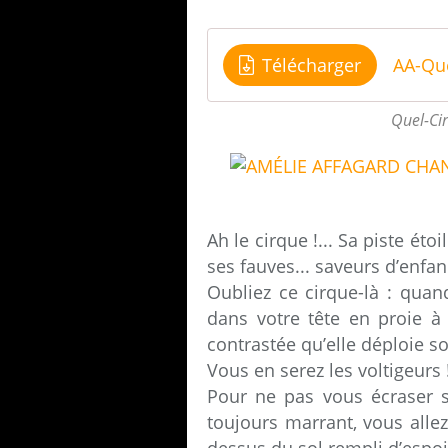
Télécharger
AA-Que
Quel-Ci
Ah le cirque !... Sa piste éto
ses fauves... saveurs d’enfan
Oubliez ce cirque-là : quan
dans votre tête en proie à 
contrastée qu’elle déploie 
Vous en serez les voltigeurs 
Pour ne pas vous écraser su
toujours marrant, vous allez