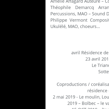
Amélie Affagard Auteure – C
Théophile Demarcq Arra
Percussions, MAO – Sound D
Philippe Vermont Composit
Ukulélé, MAO, choeurs…
avril Résidence d
23 avril 20
Le Trian
Sotte
Coproductions / coréalisa
résidence 
2 mai 2019 - Le moulin, Lo
2019 – Bolbec – le v