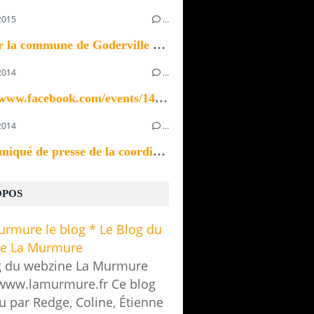
2015
…
Bonjour la commune de Goderville recherche un ou...
2014
…
https://www.facebook.com/events/1433923370196535/
2014
…
Communiqué de presse de la coordination des...
OPOS
g du webzine La Murmure
/www.lamurmure.fr Ce blog
u par Redge, Coline, Étienne