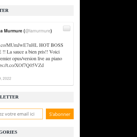
TER
a Murmure (
@lamurmure
)
//t.co/MUmJwE7nHL
HOT BOSS
! La sauce a bien pris!! Voici
remier opus/version live au piano
tps://t.co/XOf7Q05VZd
9, 2022
LETTER
GORIES