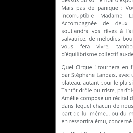
dessus du sol rempli d’espo
Mais pas de panique : Vou
incorruptible Madame 
Accompagnée de deux tr
soutiendra vos rêves à l’
salvatrice, de mélodies bou
vous fera vivre, tambo
d’équilibrisme collectif au
Quel Cirque ! tournera en 
par Stéphane Landais, avec un
plateau, autant pour le plaisi
Tantôt drôle ou triste, parfo
Amélie compose un récital d
dans lequel chacun de nou
part de lui-même… ou du mon
en ressortira ému, concerné 