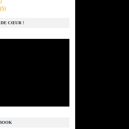
)
(5)
 DE CŒUR !
BOOK