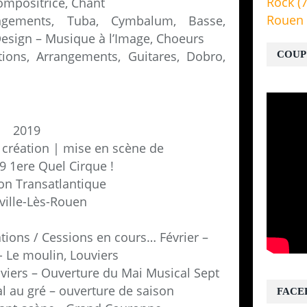
Rock
(7
ompositrice, Chant
Rouen
ngements, Tuba, Cymbalum, Basse,
esign – Musique à l’Image, Choeurs
ions, Arrangements, Guitares, Dobro,
COUP
2019
e création | mise en scène de
19 1ere Quel Cirque !
on Transatlantique
ville-Lès-Rouen
tions / Cessions en cours… Février –
- Le moulin, Louviers
uviers – Ouverture du Mai Musical Sept
al au gré – ouverture de saison
FACE