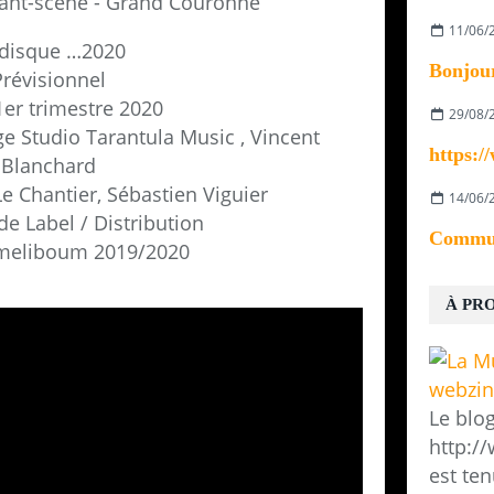
vant-scène - Grand Couronne
11/06/
 disque …2020
Prévisionnel
1er trimestre 2020
29/08/
e Studio Tarantula Music , Vincent
Blanchard
e Chantier, Sébastien Viguier
14/06/
e Label / Distribution
meliboum 2019/2020
À PR
Le blo
http:/
est ten