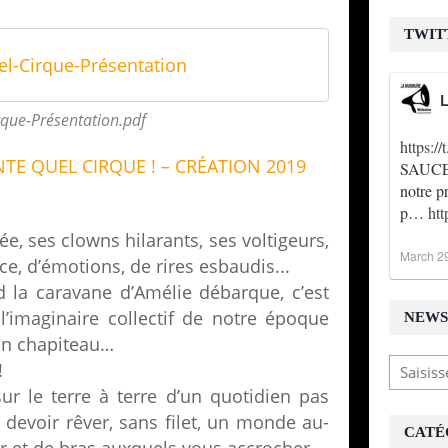
TWIT
l-Cirque-Présentation
L
rque-Présentation.pdf
https:
SAUCE !
notre p
p…
ht
ilée, ses clowns hilarants, ses voltigeurs,
March 2
ce, d’émotions, de rires esbaudis...
d la caravane d’Amélie débarque, c’est
l’imaginaire collectif de notre époque
NEWS
son chapiteau…
!
r le terre à terre d’un quotidien pas
 devoir rêver, sans filet, un monde au-
CATÉ