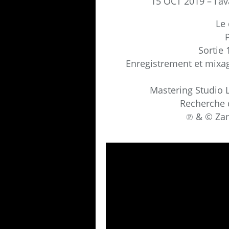
15 OCT 2019 – l’a
Le
Sortie 
Enregistrement et mixag
Mastering Studio L
Recherche d
℗ & © Za