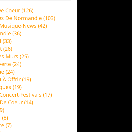
e Coeur
(126)
es De Normandie
(103)
 Musique-News
(42)
ndie
(36)
l
(33)
t
(26)
es Murs
(25)
erte
(24)
ue
(24)
 À Offrir
(19)
ques
(19)
Concert-Festivals
(17)
De Coeur
(14)
9)
e
(8)
re
(7)