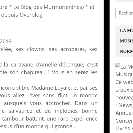
re * Le Blog des Murmurien(nes) * et
 depuis Overblog
LA M
 2019
MUSI
oilée, ses clowns, ses acrobates, ses
NORM
d la caravane d’Amélie débarque, c’est
loie son chapiteau ! Vous en serez les
Ce web
 incorruptible Madame Loyale, et par ses
creux d
vous allez rêver sans filet un monde
nouvea
as auxquels vous accrocher. Dans un
: News,
ie salvatrice et de mélodies bonne
Annuair
e tambour battant, une rare expérience
Concer
-dessus d’un monde qui gronde…
Livres