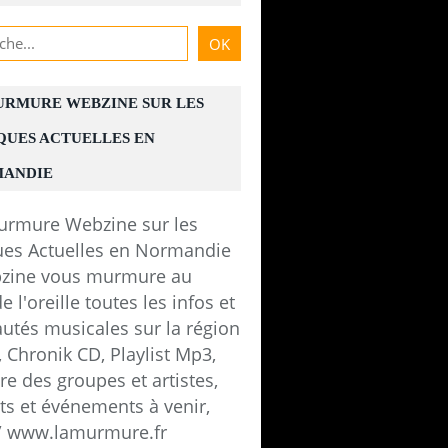
URMURE WEBZINE SUR LES
QUES ACTUELLES EN
ANDIE
zine vous murmure au
e l'oreille toutes les infos et
utés musicales sur la région
 Chronik CD, Playlist Mp3,
e des groupes et artistes,
ts et événements à venir,
 / www.lamurmure.fr