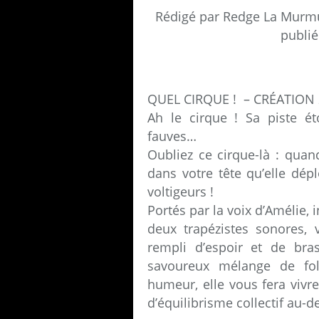
Rédigé par Redge La Murmu
publié
QUEL CIRQUE ! – CRÉATION
Ah le cirque ! Sa piste ét
fauves…
Oubliez ce cirque-là : quan
dans votre tête qu’elle dép
voltigeurs !
Portés par la voix d’Amélie,
deux trapézistes sonores, 
rempli d’espoir et de br
savoureux mélange de fol
humeur, elle vous fera vivr
d’équilibrisme collectif au