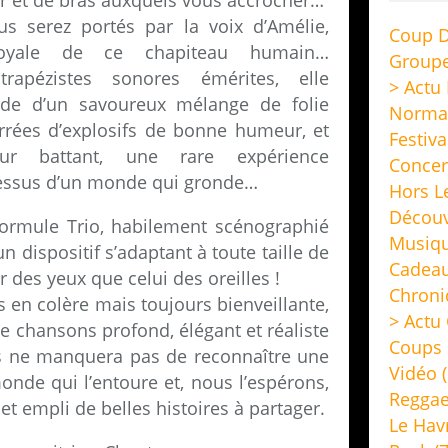
ir et de bras auxquels vous accrocher…
s serez portés par la voix d’Amélie,
Coup D
Loyale de ce chapiteau humain…
Group
apézistes sonores émérites, elle
> Actu
aide d’un savoureux mélange de folie
Norma
rrées d’explosifs de bonne humeur, et
Festiva
ur battant, une rare expérience
Concer
-dessus d’un monde qui gronde…
Hors L
Découv
formule Trio, habilement scénographié
Musiq
 dispositif s’adaptant à toute taille de
Cadeau
r des yeux que celui des oreilles !
Chroni
is en colère mais toujours bienveillante,
> Actu 
e chansons profond, élégant et réaliste
Coups 
s ne manquera pas de reconnaître une
Vidéo
(
de qui l’entoure et, nous l’espérons,
Regga
et empli de belles histoires à partager.
Le Hav