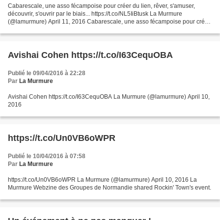
Cabarescale, une asso fécampoise pour créer du lien, rêver, s'amuser,
découvrir, s'ouvrir par le biais... https://t.co/NL5IiBtusk La Murmure
(@lamurmure) April 11, 2016 Cabarescale, une asso fécampoise pour créer
du lien, rêver, s'amuser, découvrir, s'ouvrir...
Avishai Cohen https://t.co/I63CequOBA
Publié le 09/04/2016 à 22:28
Par
La Murmure
Avishai Cohen https://t.co/I63CequOBA La Murmure (@lamurmure) April 10,
2016
https://t.co/Un0VB6oWPR
Publié le 10/04/2016 à 07:58
Par
La Murmure
https://t.co/Un0VB6oWPR La Murmure (@lamurmure) April 10, 2016 La
Murmure Webzine des Groupes de Normandie shared Rockin' Town's event.