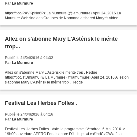
Par
La Murmure
https://t.co/PXVKpNo6Pz La Murmure (@lamurmure) April 24, 2016 La
Murmure Webzine des Groupes de Normandie shared Mary*'s video.
Allez on s'abonne Mary L'Astérisk le mérite
trop...
Publié le 24/04/2016 à 04:32
Par
La Murmure
Allez on s'abonne Mary L'Astérisk le mérite trop . Redge
https://t.co/TtDmjam0Fw La Murmure (@lamurmure) April 24, 2016 Allez on
s'abonne Mary L'Astérisk le mérite trop . Redge
Festival Les Herbes Folles .
Publié le 24/04/2016 à 04:16
Par
La Murmure
Festival Les Herbes Folles . Voici le programme : Vendredi 6 Mai 2016 ->
19h00 ouverture APERO Fond sonore DJ... https://t.co/JndCzCWxqf La