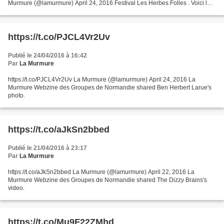
Murmure (@lamurmure) April 24, 2016 Festival Les Herbes Folles . Voici le
programme : Vendredi 6 Mai 2016 -> 19h00...
https://t.co/PJCL4Vr2Uv
Publié le 24/04/2016 à 16:42
Par
La Murmure
https://t.co/PJCL4Vr2Uv La Murmure (@lamurmure) April 24, 2016 La
Murmure Webzine des Groupes de Normandie shared Ben Herbert Larue's
photo.
https://t.co/aJkSn2bbed
Publié le 21/04/2016 à 23:17
Par
La Murmure
https://t.co/aJkSn2bbed La Murmure (@lamurmure) April 22, 2016 La
Murmure Webzine des Groupes de Normandie shared The Dizzy Brains's
video.
https://t.co/Mu9F22ZMhd