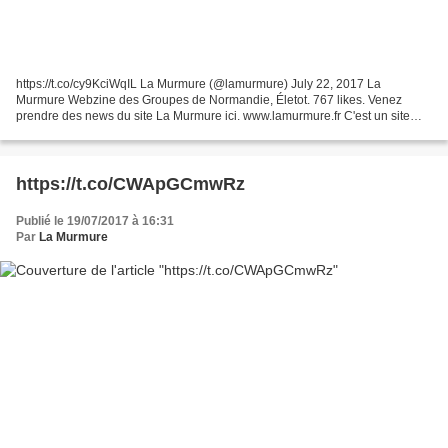
https://t.co/cy9KciWqIL La Murmure (@lamurmure) July 22, 2017 La
Murmure Webzine des Groupes de Normandie, Életot. 767 likes. Venez
prendre des news du site La Murmure ici. www.lamurmure.fr C'est un site
gratuit et participatif .Vous pouvez partager notre...
https://t.co/CWApGCmwRz
Publié le 19/07/2017 à 16:31
Par
La Murmure