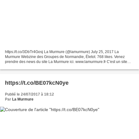
https://t.co/3DbTr4Gosj La Murmure (@lamurmure) July 25, 2017 La
Murmure Webzine des Groupes de Normandie, Életot. 768 likes. Venez
prendre des news du site La Murmure ici. www.lamurmure.fr C'est un site
gratuit et participatif .Vous pouvez partager notre...
https://t.co/BE07kcN0ye
Publié le 24/07/2017 à 18:12
Par
La Murmure