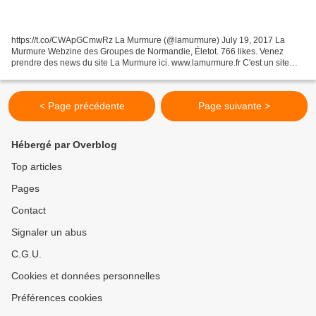
https://t.co/CWApGCmwRz La Murmure (@lamurmure) July 19, 2017 La
Murmure Webzine des Groupes de Normandie, Életot. 766 likes. Venez
prendre des news du site La Murmure ici. www.lamurmure.fr C'est un site
gratuit et participatif .Vous pouvez partager notre...
< Page précédente
Page suivante >
Hébergé par Overblog
Top articles
Pages
Contact
Signaler un abus
C.G.U.
Cookies et données personnelles
Préférences cookies