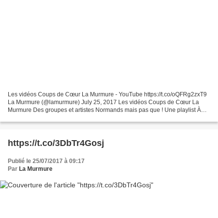
Les vidéos Coups de Cœur La Murmure - YouTube https://t.co/oQFRg2zxT9
La Murmure (@lamurmure) July 25, 2017 Les vidéos Coups de Cœur La
Murmure Des groupes et artistes Normands mais pas que ! Une playlist À
regarder ... sur le site www.lamurmure.fr, son...
https://t.co/3DbTr4Gosj
Publié le 25/07/2017 à 09:17
Par
La Murmure