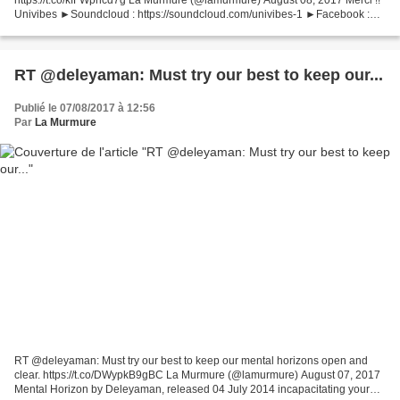
Univibes ►Soundcloud : https://soundcloud.com/univibes-1 ►Facebook :
https://www.facebook.com/Univibes/...
RT @deleyaman: Must try our best to keep our...
Publié le 07/08/2017 à 12:56
Par
La Murmure
RT @deleyaman: Must try our best to keep our mental horizons open and
clear. https://t.co/DWypkB9gBC La Murmure (@lamurmure) August 07, 2017
Mental Horizon by Deleyaman, released 04 July 2014 incapacitating your