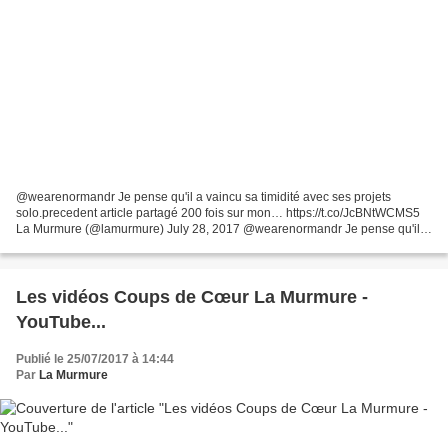
@wearenormandr Je pense qu'il a vaincu sa timidité avec ses projets
solo.precedent article partagé 200 fois sur mon… https://t.co/JcBNtWCMS5
La Murmure (@lamurmure) July 28, 2017 @wearenormandr Je pense qu'il a
vaincu sa timidité avec ses projets solo.precedent...
Les vidéos Coups de Cœur La Murmure -
YouTube...
Publié le 25/07/2017 à 14:44
Par
La Murmure