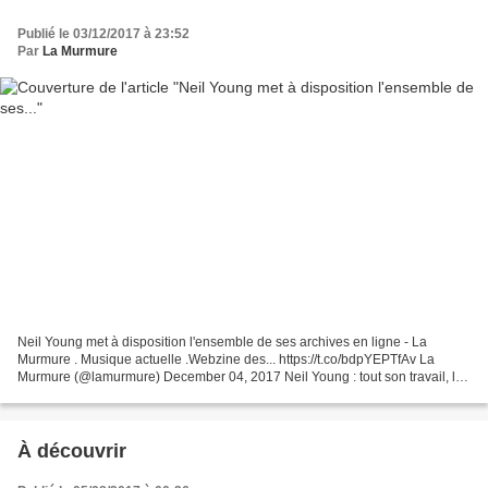
Publié le 03/12/2017 à 23:52
Par
La Murmure
Neil Young met à disposition l'ensemble de ses archives en ligne - La
Murmure . Musique actuelle .Webzine des... https://t.co/bdpYEPTfAv La
Murmure (@lamurmure) December 04, 2017 Neil Young : tout son travail, la
moindre des chansons enregistrées durant...
À découvrir