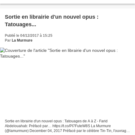
mental horizon the planted seeds of hatred...
Sortie en librairie d'un nouvel opus :
Tatouages...
Publié le 04/12/2017 à 15:25
Par
La Murmure
Sortie en librairie d'un nouvel opus : Tatouages de A à Z - Farid
Abdelouahab: Préfacé par… https://t.co/PI7FuteW8S La Murmure
(@lamurmure) December 04, 2017 Préfacé par le célèbre Tin-Tin, l'ouvrage