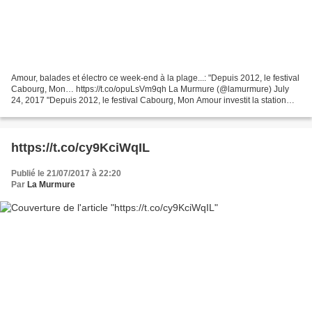
Amour, balades et électro ce week-end à la plage...: "Depuis 2012, le festival
Cabourg, Mon… https://t.co/opuLsVm9qh La Murmure (@lamurmure) July
24, 2017 "Depuis 2012, le festival Cabourg, Mon Amour investit la station
balnéaire normande pour 3 jours...
https://t.co/cy9KciWqIL
Publié le 21/07/2017 à 22:20
Par
La Murmure