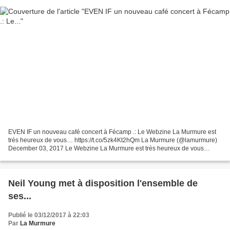
EVEN IF un nouveau café concert à Fécamp .: Le Webzine La Murmure est
très heureux de vous… https://t.co/5zk4Kt2hQm La Murmure (@lamurmure)
December 03, 2017 Le Webzine La Murmure est très heureux de vous
présenter EVEN IF nouveau café concert à Fécamp.Sylvie...
Neil Young met à disposition l'ensemble de
ses...
Publié le 03/12/2017 à 22:03
Par
La Murmure