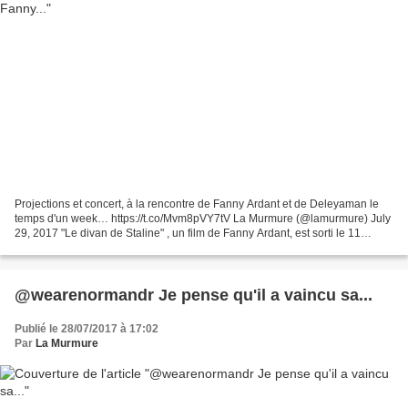
Projections et concert, à la rencontre de Fanny Ardant et de Deleyaman le
temps d'un week… https://t.co/Mvm8pVY7tV La Murmure (@lamurmure) July
29, 2017 "Le divan de Staline" , un film de Fanny Ardant, est sorti le 11
janvier 2017. Deux titres de Deleyaman...
@wearenormandr Je pense qu'il a vaincu sa...
Publié le 28/07/2017 à 17:02
Par
La Murmure