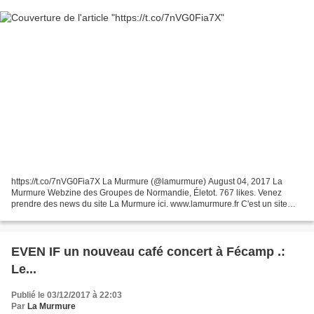
https://t.co/7nVG0Fia7X La Murmure (@lamurmure) August 04, 2017 La
Murmure Webzine des Groupes de Normandie, Életot. 767 likes. Venez
prendre des news du site La Murmure ici. www.lamurmure.fr C'est un site
gratuit et participatif .Vous pouvez partager...
EVEN IF un nouveau café concert à Fécamp .:
Le...
Publié le 03/12/2017 à 22:03
Par
La Murmure