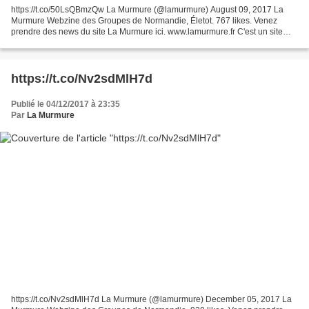
https://t.co/50LsQBmzQw La Murmure (@lamurmure) August 09, 2017 La
Murmure Webzine des Groupes de Normandie, Életot. 767 likes. Venez
prendre des news du site La Murmure ici. www.lamurmure.fr C'est un site
gratuit et participatif .Vous pouvez partager...
https://t.co/Nv2sdMlH7d
Publié le 04/12/2017 à 23:35
Par
La Murmure
https://t.co/Nv2sdMlH7d La Murmure (@lamurmure) December 05, 2017 La