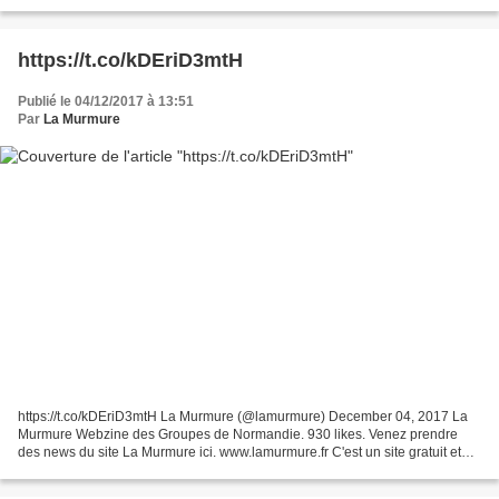
de Farid Abdelouahab est un dictionnaire du tatouage,...
https://t.co/kDEriD3mtH
Publié le 04/12/2017 à 13:51
Par
La Murmure
https://t.co/kDEriD3mtH La Murmure (@lamurmure) December 04, 2017 La
Murmure Webzine des Groupes de Normandie. 930 likes. Venez prendre
des news du site La Murmure ici. www.lamurmure.fr C'est un site gratuit et
participatif .Vous pouvez partager notre...