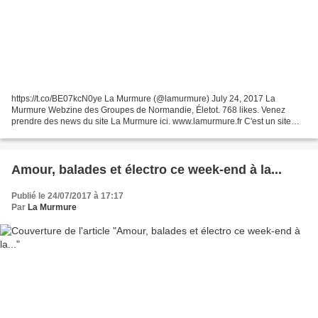
https://t.co/BE07kcN0ye La Murmure (@lamurmure) July 24, 2017 La
Murmure Webzine des Groupes de Normandie, Életot. 768 likes. Venez
prendre des news du site La Murmure ici. www.lamurmure.fr C'est un site
gratuit et participatif .Vous pouvez partager notre...
Amour, balades et électro ce week-end à la...
Publié le 24/07/2017 à 17:17
Par
La Murmure