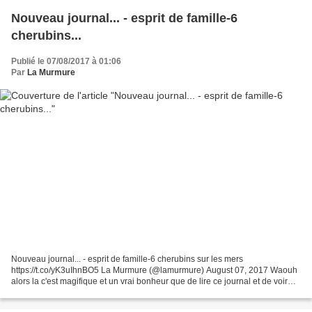
Nouveau journal... - esprit de famille-6
cherubins...
Publié le 07/08/2017 à 01:06
Par
La Murmure
Nouveau journal... - esprit de famille-6 cherubins sur les mers
https://t.co/yK3uIhnBO5 La Murmure (@lamurmure) August 07, 2017 Waouh
alors la c'est magifique et un vrai bonheur que de lire ce journal et de voir
ces superbes dessins. Vous avez drolement...