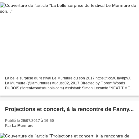
La belle surprise du festival Le Murmure du son 2017 https://t.co/tCiayIrpvX
La Murmure (@lamurmure) August 02, 2017 Directed by Florent Woods
DUBOIS (florentwoodsdubois.com) Assistant: Simon Lecomte "NEXT TIME I
TRY" from the EP "CAPITAL" https://soundcloud.com/mnnqns/capital......
Projections et concert, à la rencontre de Fanny...
Publié le 29/07/2017 à 16:50
Par
La Murmure