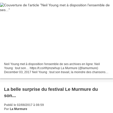
Neil Young met à disposition l'ensemble de ses archives en ligne: Neil
Young : tout son… https://t.co/rIhjmzwhup La Murmure (@lamurmure)
December 03, 2017 Neil Young : tout son travail, la moindre des chansons
enregistrées durant son demi-siècle de carrière,...
La belle surprise du festival Le Murmure du
son...
Publié le 02/08/2017 à 08:59
Par
La Murmure