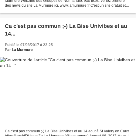
Murmure Webzine des Groupes de Normandie. 930 likes. Venez prendre
des news du site La Murmure ici. www.lamurmure.fr C'est un site gratuit et
participatif .Vous pouvez partager notre...
Ca c'est pas commun ;-) La Bise Univibes et au
14...
Publié le 07/08/2017 à 22:25
Par
La Murmure
Ca c'est pas commun ;-) La Bise Univibes et au 14 aout à St Valery en Caux
https://t.co/kfFWpncd7g La Murmure (@lamurmure) August 08, 2017 Merci !!