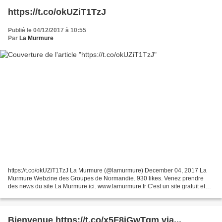
https://t.co/okUZiT1TzJ
Publié le 04/12/2017 à 10:55
Par
La Murmure
https://t.co/okUZiT1TzJ La Murmure (@lamurmure) December 04, 2017 La
Murmure Webzine des Groupes de Normandie. 930 likes. Venez prendre
des news du site La Murmure ici. www.lamurmure.fr C'est un site gratuit et
participatif .Vous pouvez partager notre...
Bienvenue https://t.co/x5F8iGwTgm via...