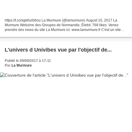
https://t.co/xgk6urb6ou La Murmure (@lamurmure) August 10, 2017 La
Murmure Webzine des Groupes de Normandie, Életot. 768 likes. Venez
prendre des news du site La Murmure ici. www.lamurmure.fr C'est un site
gratuit et participatif .Vous pouvez partager...
L'univers d Univibes vue par l'objectif de...
Publié le 09/08/2017 à 17:11
Par
La Murmure