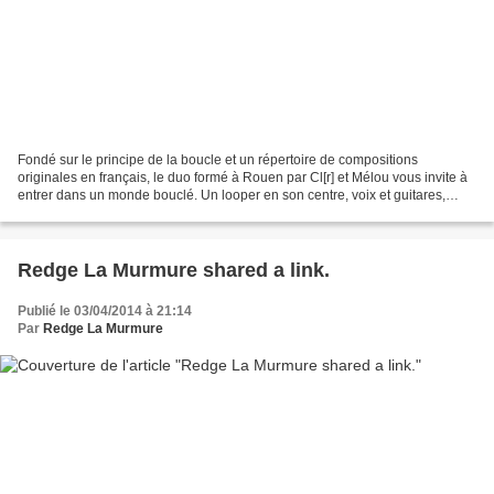
Fondé sur le principe de la boucle et un répertoire de compositions
originales en français, le duo formé à Rouen par Cl[r] et Mélou vous invite à
entrer dans un monde bouclé. Un looper en son centre, voix et guitares,
basse, batterie et clavier composent...
Redge La Murmure shared a link.
Publié le 03/04/2014 à 21:14
Par
Redge La Murmure