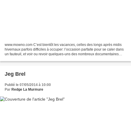
www.mowno.com C’est bientôt les vacances, celles des longs après midis
hivernaux parfois difficiles à occuper: l’occasion parfaite pour se caler dans
un fauteuil, et voir ou revoir quelques-uns des nombreux documentaires
musicaux, souvent indispensables...
Jeg Brel
Publié le 07/05/2014 à 10:00
Par
Redge La Murmure