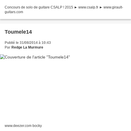
Concours de solo de guitare CSALP ! 2015 ► www.csalp.fr ► www.girault-
guitars.com
Toumele14
Publié le 31/08/2014 à 10:43
Par
Redge La Murmure
www.deezer.com bocky