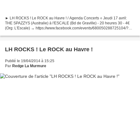
► LH ROCKS ! Le ROCK au Havre ! / Agenda Concerts ○ Jeudi 17 avril:
THE SPAZZYS (Australie) à l'ESCALE (Bd de Graville) - 20 heures 30 - 4€
(Org: L'Escale) → https://www.facebook.com/events/680050288725104/?
fref=ts ○ Vendredi 18 avril: REWINDER (Paris)...
LH ROCKS ! Le ROCK au Havre !
Publié le 19/04/2014 à 15:25
Par
Redge La Murmure