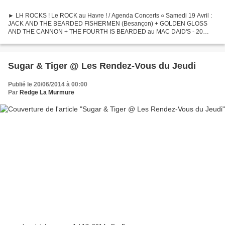
► LH ROCKS ! Le ROCK au Havre ! / Agenda Concerts ○ Samedi 19 Avril :
JACK AND THE BEARDED FISHERMEN (Besançon) + GOLDEN GLOSS
AND THE CANNON + THE FOURTH IS BEARDED au MAC DAID'S - 20
heures - 5 euros (Org: WWANAFU) →
https://www.facebook.com/events/469207299847670/ ○...
Sugar & Tiger @ Les Rendez-Vous du Jeudi
Publié le 20/06/2014 à 00:00
Par
Redge La Murmure