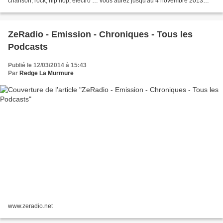
chanson, rock, hip hop, électro … vous aurez jusqu'au 4 novembre 2013
pour déposer votre dossier. A très bientôt...
ZeRadio - Emission - Chroniques - Tous les
Podcasts
Publié le 12/03/2014 à 15:43
Par
Redge La Murmure
www.zeradio.net