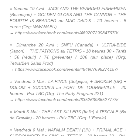
○ Samedi 19 Avril : JACK AND THE BEARDED FISHERMEN
(Besançon) + GOLDEN GLOSS AND THE CANNON + THE
FOURTH IS BEARDED au MAC DAID'S - 20 heures - 5
euros (Org: WWANAFU)
→ https://www.facebook.com/events/469207299847670/
○ Dimanche 20 Avril : SNFU (Canada) + ULTRA-BIDE
(Japon) + THE PATRONS au TETRIS - 18 heures 30 - Tarifs
: 5€ (réduit) / 7€ (prévente) / 10€ (sur place) (Org:
Tetris/Ben Salad Prod)
→ https://www.facebook.com/events/484987698274157/
○ Vendredi 2 Mai : LA PINCE (Belgique) + BROKER (UK) +
DOLOM + SUCCUB'S au FORT DE TOURNEVILLE - 20
heures - Prix TBC (Org: The Party Program 221)
→ https://www.facebook.com/events/635263986527775/
○ Mardi 6 Mai : THE LAST KILLERS (Italie) à l'ESCALE (Bd
de Graville) - 20 heures - Prix TBC (Org: L'Escale)
○ Vendredi 9 Mai : NAPALM DEATH (UK) + PRIMAL AGE +