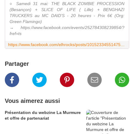
○ Samedi 31 mai: THE BLACK ZOMBIE PROCESSION
(Besançon) + SLICE OF LIFE ( Lille) + BENGHAZI
TRUCKERS au MC DAID'S - 20 heures - Prix 6€ (Org:
Green Flamingo)
→ https://www.facebook.com/events/252784308239854/?
fref=ts
https://www.facebook.com/elhrocks/posts/10152334551475792
Partager
Vous aimerez aussi
Présentation du webzine La Murmure
et offre de partenariat