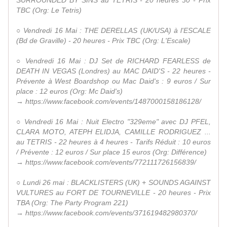
SURROUNDED BY SINS au TETRIS - 20 heures 30 - Prix
TBC (Org: Le Tetris)
○ Vendredi 16 Mai : THE DERELLAS (UK/USA) à l'ESCALE
(Bd de Graville) - 20 heures - Prix TBC (Org: L'Escale)
○ Vendredi 16 Mai : DJ Set de RICHARD FEARLESS de
DEATH IN VEGAS (Londres) au MAC DAID'S - 22 heures -
Prévente à West Boardshop ou Mac Daid's : 9 euros / Sur
place : 12 euros (Org: Mc Daid's)
→ https://www.facebook.com/events/1487000158186128/
○ Vendredi 16 Mai : Nuit Electro "329eme" avec DJ PFEL,
CLARA MOTO, ATEPH ELIDJA, CAMILLE RODRIGUEZ ...
au TETRIS - 22 heures à 4 heures - Tarifs Réduit : 10 euros
/ Prévente : 12 euros / Sur place 15 euros (Org: Différence)
→ https://www.facebook.com/events/772111726156839/
○ Lundi 26 mai : BLACKLISTERS (UK) + SOUNDS AGAINST
VULTURES au FORT DE TOURNEVILLE - 20 heures - Prix
TBA (Org: The Party Program 221)
→ https://www.facebook.com/events/371619482980370/