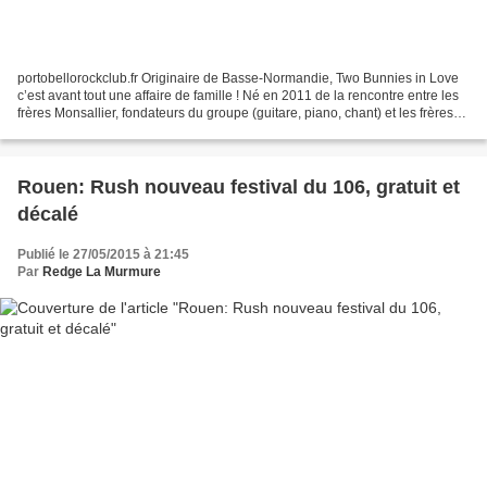
portobellorockclub.fr Originaire de Basse-Normandie, Two Bunnies in Love
c’est avant tout une affaire de famille ! Né en 2011 de la rencontre entre les
frères Monsallier, fondateurs du groupe (guitare, piano, chant) et les frères
Valero (section rythmique)...
Rouen: Rush nouveau festival du 106, gratuit et
décalé
Publié le 27/05/2015 à 21:45
Par
Redge La Murmure