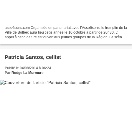
asso6sons.com Organisée en partenariat avec l’Asso6sons, le tremplin de la
Ville de Bolbec aura lieu cette année le 10 octobre à partir de 20h30. L’
appel à candidature est ouvert aux jeunes groupes de la Région. La scène
ouverte est née de l’envie de...
Patricia Santos, cellist
Publié le 04/08/2014 à 06:24
Par
Redge La Murmure