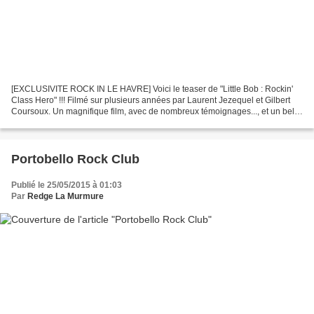
[EXCLUSIVITE ROCK IN LE HAVRE] Voici le teaser de "Little Bob : Rockin'
Class Hero" !!! Filmé sur plusieurs années par Laurent Jezequel et Gilbert
Coursoux. Un magnifique film, avec de nombreux témoignages..., et un bel
hommage à l'aventure de Little...
Portobello Rock Club
Publié le 25/05/2015 à 01:03
Par
Redge La Murmure