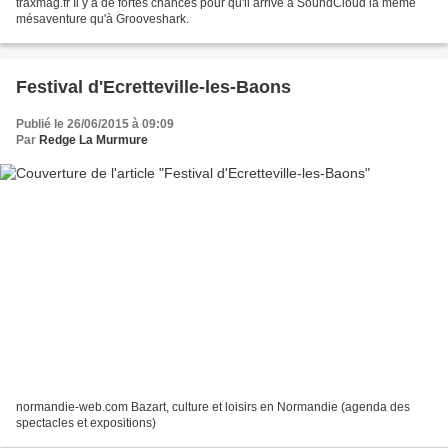
traxmag.fr Il y a de fortes chances pour qu'il arrive à SoundCloud la même
mésaventure qu'à Grooveshark.
Festival d'Ecretteville-les-Baons
Publié le 26/06/2015 à 09:09
Par
Redge La Murmure
normandie-web.com Bazart, culture et loisirs en Normandie (agenda des
spectacles et expositions)