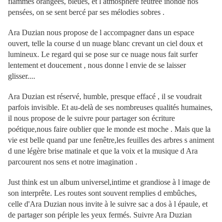
flammes orangées, bleues, et l atmosphère feutrée inonde nos
pensées, on se sent bercé par ses mélodies sobres .
Ara Duzian nous propose de l accompagner dans un espace
ouvert, telle la course d un nuage blanc crevant un ciel doux et
lumineux. Le regard qui se pose sur ce nuage nous fait surfer
lentement et doucement , nous donne l envie de se laisser
glisser....
Ara Duzian est réservé, humble, presque effacé , il se voudrait
parfois invisible. Et au-delà de ses nombreuses qualités humaines,
il nous propose de le suivre pour partager son écriture
poétique,nous faire oublier que le monde est moche . Mais que la
vie est belle quand par une fenêtre,les feuilles des arbres s animent
d une légère brise matinale et que la voix et la musique d Ara
parcourent nos sens et notre imagination .
Just think est un album universel,intime et grandiose à l image de
son interprête. Les routes sont souvent remplies d embûches,
celle d'Ara Duzian nous invite à le suivre sac a dos à l épaule, et
de partager son périple les yeux fermés. Suivre Ara Duzian