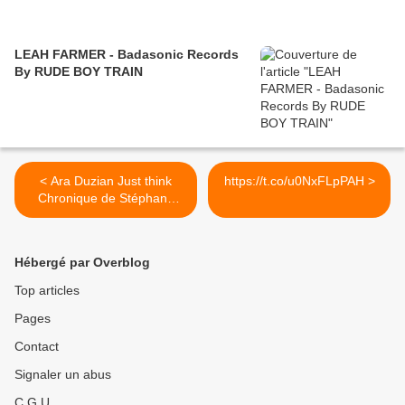
LEAH FARMER - Badasonic Records
By RUDE BOY TRAIN
< Ara Duzian Just think
https://t.co/u0NxFLpPAH >
Chronique de Stéphane
Peltier
Hébergé par Overblog
Top articles
Pages
Contact
Signaler un abus
C.G.U.