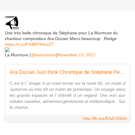
Une très belle chronique de Stéphane pour La Murmure du
chanteur compositeur Ara Duzian Merci beaucoup . Redge
https://t.co/FGBR7HmzZT
La Murmure (
@lamurmure
)
November 13, 2017
Ara Duzian Just think Chronique de Stéphane Peltier - La Murmure . Musique actuelle .Webzine des groupes et musiciens de Normandie
C est à l ' image d un road movie sur la route 66, un matin d
'automne ou très tôt un matin de printemps. Un voyage dans
les grands espaces et l' intimité d un regard. Une voix aux
volutes cassées, aériennes,généreuse et mélancolique . Sur
le chemin,...
http://fb.me/8JvFJVtHA