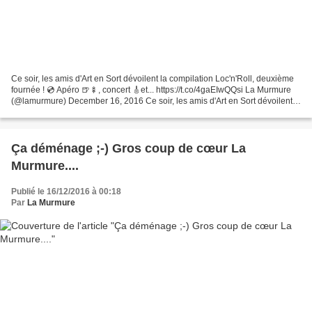
Ce soir, les amis d'Art en Sort dévoilent la compilation Loc'n'Roll, deuxième
fournée ! 💿 Apéro 🍺🍢, concert 🎸et... https://t.co/4gaEIwQQsi La Murmure
(@lamurmure) December 16, 2016 Ce soir, les amis d'Art en Sort dévoilent
la compilation Loc'n'Roll, deuxième...
Ça déménage ;-) Gros coup de cœur La
Murmure....
Publié le 16/12/2016 à 00:18
Par
La Murmure