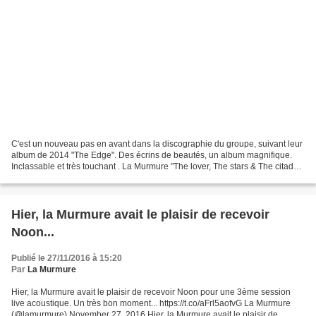
C'est un nouveau pas en avant dans la discographie du groupe, suivant leur
album de 2014 "The Edge". Des écrins de beautés, un album magnifique.
Inclassable et très touchant . La Murmure "The lover, The stars & The citadel"
est le 7ème album de Deleyaman....
Hier, la Murmure avait le plaisir de recevoir
Noon...
Publié le 27/11/2016 à 15:20
Par
La Murmure
Hier, la Murmure avait le plaisir de recevoir Noon pour une 3ème session
live acoustique. Un très bon moment... https://t.co/aFrl5aofvG La Murmure
(@lamurmure) November 27, 2016 Hier, la Murmure avait le plaisir de