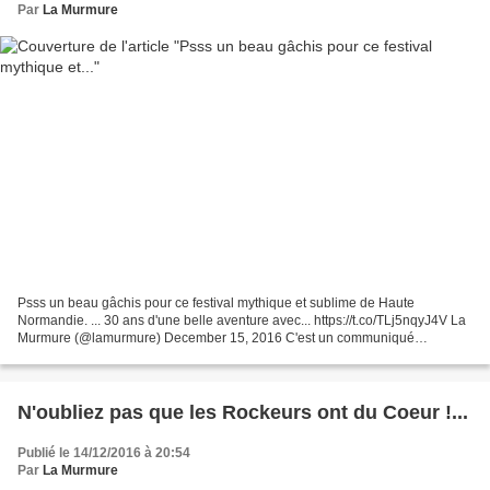
Par
La Murmure
Psss un beau gâchis pour ce festival mythique et sublime de Haute
Normandie. ... 30 ans d'une belle aventure avec... https://t.co/TLj5nqyJ4V La
Murmure (@lamurmure) December 15, 2016 C'est un communiqué
laconique, en forme de teasing, qui est tombé jeudi...
N'oubliez pas que les Rockeurs ont du Coeur !...
Publié le 14/12/2016 à 20:54
Par
La Murmure