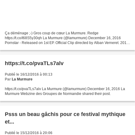
Ça déménage ;-) Gros coup de cœur La Murmure. Redge
https://t.co/I68S5y30qh La Murmure (@lamurmure) December 16, 2016
Pornstar - Released on 1st EP. Official Clip directed by Alban Verneret. 2016.
Follow us : Facebook - https://www.facebook.com/ovtnband...
https://t.co/pvaTLs7alv
Publié le 16/12/2016 à 00:13
Par
La Murmure
https://t.co/pvaTLs7alv La Murmure (@lamurmure) December 16, 2016 La
Murmure Webzine des Groupes de Normandie shared their post.
Psss un beau gâchis pour ce festival mythique
et...
Publié le 15/12/2016 à 20:06