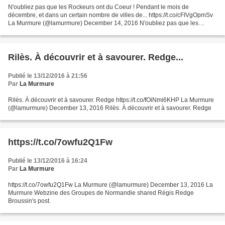
N'oubliez pas que les Rockeurs ont du Coeur ! Pendant le mois de
décembre, et dans un certain nombre de villes de... https://t.co/cFIVgOpmSv
La Murmure (@lamurmure) December 14, 2016 N'oubliez pas que les
Rockeurs ont du Coeur ! Pendant le mois de décembre,...
Rilès. À découvrir et à savourer. Redge...
Publié le 13/12/2016 à 21:56
Par
La Murmure
Rilès. À découvrir et à savourer. Redge https://t.co/fOiNmi6KHP La Murmure
(@lamurmure) December 13, 2016 Rilès. À découvrir et à savourer. Redge
https://t.co/7owfu2Q1Fw
Publié le 13/12/2016 à 16:24
Par
La Murmure
https://t.co/7owfu2Q1Fw La Murmure (@lamurmure) December 13, 2016 La
Murmure Webzine des Groupes de Normandie shared Régis Redge
Broussin's post.