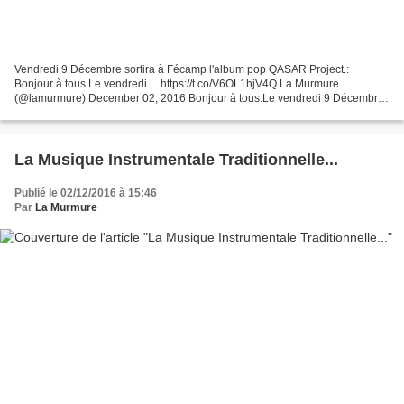
Vendredi 9 Décembre sortira à Fécamp l'album pop QASAR Project.:
Bonjour à tous.Le vendredi… https://t.co/V6OL1hjV4Q La Murmure
(@lamurmure) December 02, 2016 Bonjour à tous.Le vendredi 9 Décembre
sortira ici à Fécamp l'album pop QASAR Project.Un concert...
La Musique Instrumentale Traditionnelle...
Publié le 02/12/2016 à 15:46
Par
La Murmure