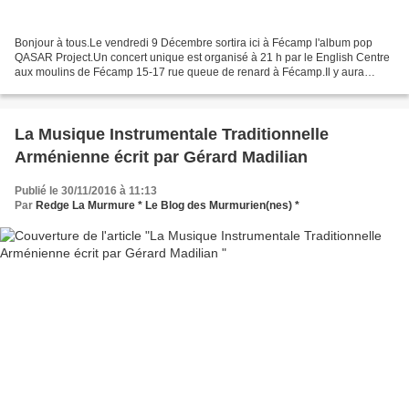
Bonjour à tous.Le vendredi 9 Décembre sortira ici à Fécamp l'album pop
QASAR Project.Un concert unique est organisé à 21 h par le English Centre
aux moulins de Fécamp 15-17 rue queue de renard à Fécamp.Il y aura
quelques cds à gagner. Pour faciliter l'organisation...
La Musique Instrumentale Traditionnelle
Arménienne écrit par Gérard Madilian
Publié le 30/11/2016 à 11:13
Par
Redge La Murmure * Le Blog des Murmurien(nes) *