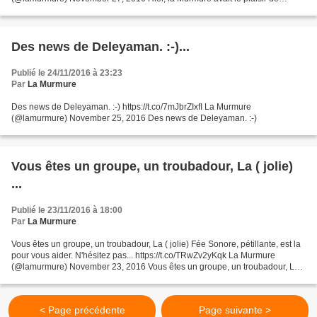
recevoir Noon pour une 3ème session...
Des news de Deleyaman. :-)...
Publié le 24/11/2016 à 23:23
Par
La Murmure
Des news de Deleyaman. :-) https://t.co/7mJbrZIxfI La Murmure
(@lamurmure) November 25, 2016 Des news de Deleyaman. :-)
Vous êtes un groupe, un troubadour, La ( jolie)
...
Publié le 23/11/2016 à 18:00
Par
La Murmure
Vous êtes un groupe, un troubadour, La ( jolie) Fée Sonore, pétillante, est la
pour vous aider. N'hésitez pas... https://t.co/TRwZv2yKqk La Murmure
(@lamurmure) November 23, 2016 Vous êtes un groupe, un troubadour, La (
jolie) Fée Sonore, pétillante,...
< Page précédente
Page suivante >