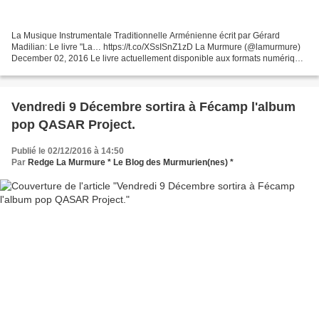
La Musique Instrumentale Traditionnelle Arménienne écrit par Gérard
Madilian: Le livre "La… https://t.co/XSsISnZ1zD La Murmure (@lamurmure)
December 02, 2016 Le livre actuellement disponible aux formats numérique
et papier."La musique instrumentale traditionnelle...
Vendredi 9 Décembre sortira à Fécamp l'album
pop QASAR Project.
Publié le 02/12/2016 à 14:50
Par
Redge La Murmure * Le Blog des Murmurien(nes) *