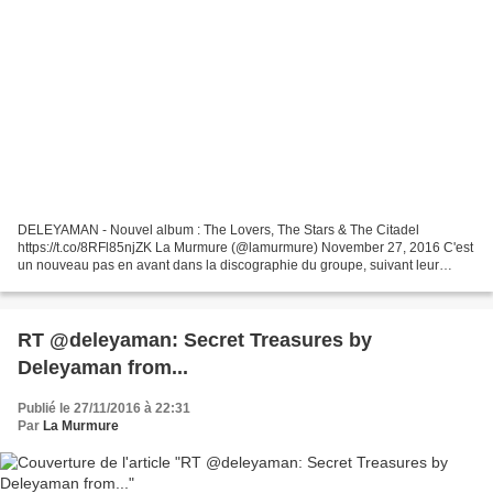
DELEYAMAN - Nouvel album : The Lovers, The Stars & The Citadel
https://t.co/8RFl85njZK La Murmure (@lamurmure) November 27, 2016 C'est
un nouveau pas en avant dans la discographie du groupe, suivant leur
album de 2014 "The Edge". Des écrins de beautés,...
RT @deleyaman: Secret Treasures by
Deleyaman from...
Publié le 27/11/2016 à 22:31
Par
La Murmure