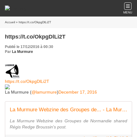
MENU
Accueil
» https://t.co/OkpgDlLi2T
https://t.co/OkpgDlLi2T
Publié le 17/12/2016 à 00:30
Par
La Murmure
https://t.co/OkpgDlLi2T
La Murmure (
@lamurmure
)
December 17, 2016
La Murmure Webzine des Groupes de... - La Murmure Webzine des Groupes de Normandie | Facebook
La Murmure Webzine des Groupes de Normandie shared
Régis Redge Broussin's post.