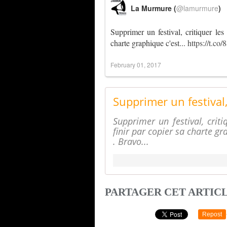
La Murmure (
@lamurmure
)
Supprimer un festival, critiquer les
charte graphique c'est...
https://t.co
February 01, 2017
Supprimer un festival, criti
finir par copier sa charte gr
. Bravo...
PARTAGER CET ARTIC
Repost