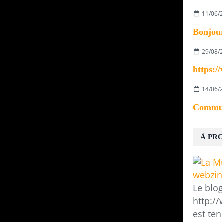
11/06/
29/08/
14/06/
À PR
Le blo
http:/
est ten