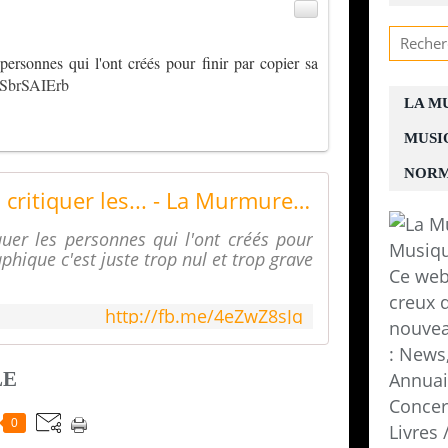
 personnes qui l'ont créés pour finir par copier sa
/8SbrSAIErb
LA M
MUSI
NORM
Supprimer un festival, critiquer les... - La Murmure Webzine des Groupes de Normandie | Facebook
quer les personnes qui l'ont créés pour
aphique c'est juste trop nul et trop grave
Ce web
creux d
http://fb.me/4eZwZ8sJq
nouvea
: News,
LE
Annuair
Concer
0
Livres