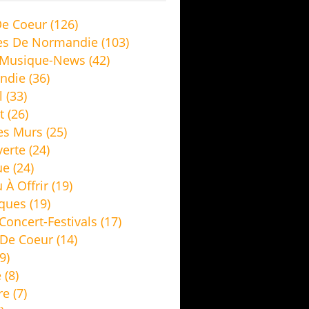
e Coeur
(126)
es De Normandie
(103)
 Musique-News
(42)
ndie
(36)
l
(33)
t
(26)
es Murs
(25)
erte
(24)
ue
(24)
 À Offrir
(19)
ques
(19)
Concert-Festivals
(17)
De Coeur
(14)
9)
e
(8)
re
(7)