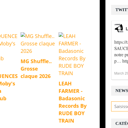
TWIT
L
https:
SAUCE !
notre p
p…
ht
MG Shuffle..
Grosse
March 2
UENCES
claque 2026
Moby's
LEAH
a
FARMER -
NEWS
Dub
Badasonic
Records By
RUDE BOY
TRAIN
CATÉ