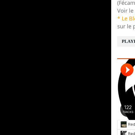
(Fécam
Voir le
* Le B
sur le 
PLAY