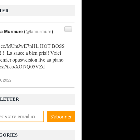
TER
a Murmure (
@lamurmure
)
//t.co/MUmJwE7nHL
HOT BOSS
! La sauce a bien pris!! Voici
remier opus/version live au piano
tps://t.co/XOf7Q05VZd
9, 2022
LETTER
GORIES