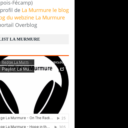
pois-Fécamp)
 profil de
La Murmure le blog
log du webzine La Murmure
portail Overblog
LIST LA MURMURE