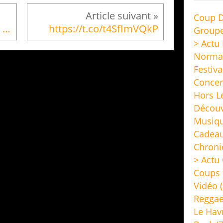
Coup D
Je joue de la guitare dans ce groupe magnifique et...
https://t.co/t4SfImVQkP
Group
> Actu
Norma
Festiva
Concer
Hors L
Découv
Musiq
Cadeau
Chroni
> Actu 
Coups 
Vidéo
(
Regga
Le Hav