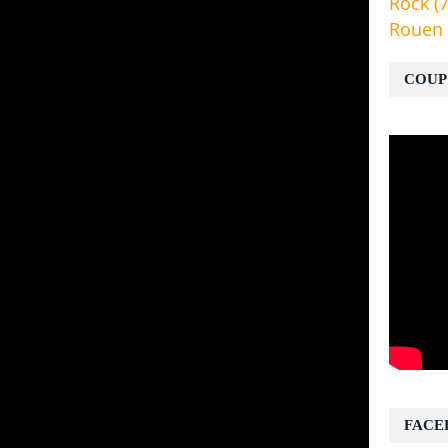
Rock
(7
Rouen
COUP
FACE