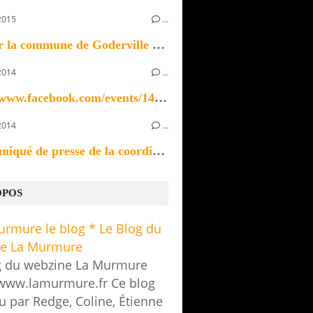
2015
…
Bonjour la commune de Goderville recherche un ou...
2014
…
https://www.facebook.com/events/1433923370196535/
2014
…
Communiqué de presse de la coordination des...
OPOS
g du webzine La Murmure
/www.lamurmure.fr Ce blog
u par Redge, Coline, Étienne