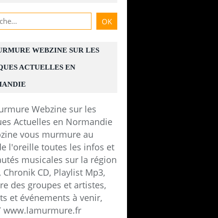
URMURE WEBZINE SUR LES
QUES ACTUELLES EN
ANDIE
zine vous murmure au
e l'oreille toutes les infos et
utés musicales sur la région
 Chronik CD, Playlist Mp3,
e des groupes et artistes,
ts et événements à venir,
 / www.lamurmure.fr