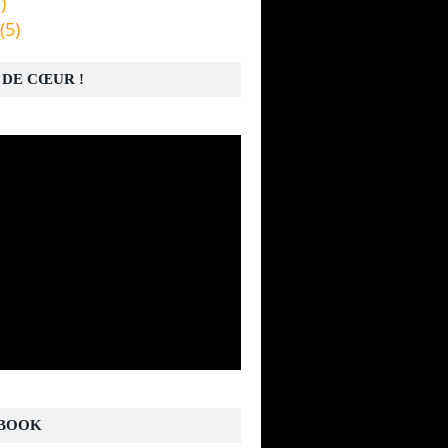
)
(5)
 DE CŒUR !
BOOK