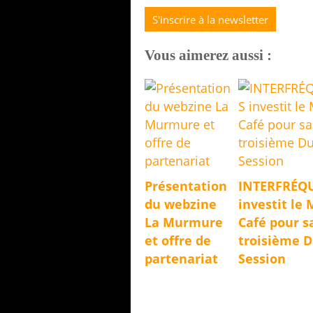
S'inscrire à la newsletter
Vous aimerez aussi :
Présentation
INTERFRÉQ
du webzine
investit le 
La Murmure
Café pour s
et offre de
troisième 
partenariat
Session