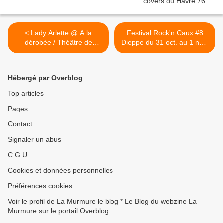
< Lady Arlette @ A la
Festival Rock'n Caux #8
dérobée / Théâtre de
Dieppe du 31 oct. au 1 nov.
l'Almendra - Rouen, France
2014 >
vendredi, à 20:00 Rouen
Hébergé par Overblog
Top articles
Pages
Contact
Signaler un abus
C.G.U.
Cookies et données personnelles
Préférences cookies
Voir le profil de La Murmure le blog * Le Blog du webzine La
Murmure sur le portail Overblog