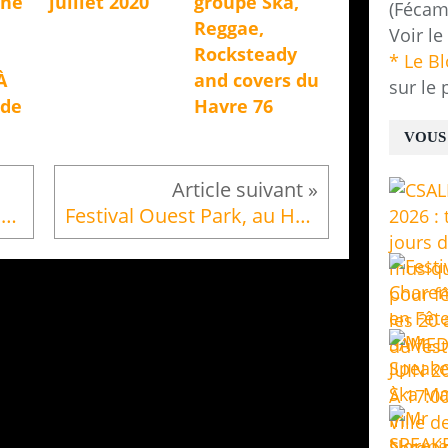
nne
juillet 2020
groupe Ska,
(Fécam
Reggae,
Voir le
Rocksteady
* Le B
À
and covers du
sur le 
 de
Havre 76
VOUS 
Festival Rock'N'Aubette Saint Léger du Bourg Denis 17 & 18 octobre 2014 - 3ème édition
Festival Ouest Park, au Havre, du 16 au 19 octobre 2014 - Le blog La Murmure