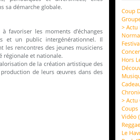
ans sa démarche globale.
Coup D
Group
> Actu
se à favoriser les moments d’échanges
Norma
s et un public intergénérationnel. Il
Festiva
nt les rencontres des jeunes musiciens
Concer
é régionale et nationale.
Hors L
alorisation de la création artistique des
Découv
 production de leurs œuvres dans des
Musiq
Cadeau
Chroni
> Actu 
Coups 
Vidéo
(
Regga
Le Hav