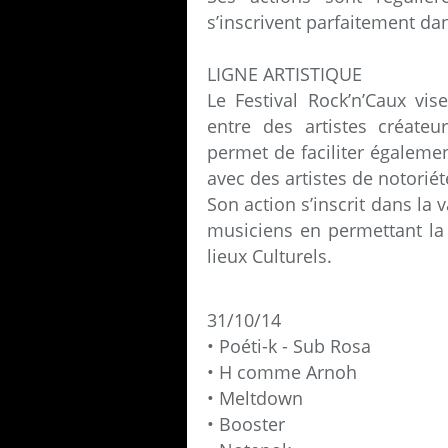
s’inscrivent parfaitement d
LIGNE ARTISTIQUE
Le Festival Rock’n’Caux vi
entre des artistes créateur
permet de faciliter égaleme
avec des artistes de notoriét
Son action s’inscrit dans la v
musiciens en permettant la
lieux Culturels.
31/10/14
• Poéti-k - Sub Rosa
• H comme Arnoh
• Meltdown
• Booster