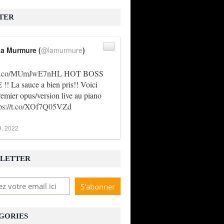
TER
a Murmure (
@lamurmure
)
//t.co/MUmJwE7nHL
HOT BOSS
! La sauce a bien pris!! Voici
remier opus/version live au piano
tps://t.co/XOf7Q05VZd
9, 2022
LETTER
GORIES