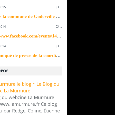
2015
…
Bonjour la commune de Goderville recherche un ou...
2014
…
https://www.facebook.com/events/1433923370196535/
2014
…
Communiqué de presse de la coordination des...
OPOS
g du webzine La Murmure
/www.lamurmure.fr Ce blog
u par Redge, Coline, Étienne