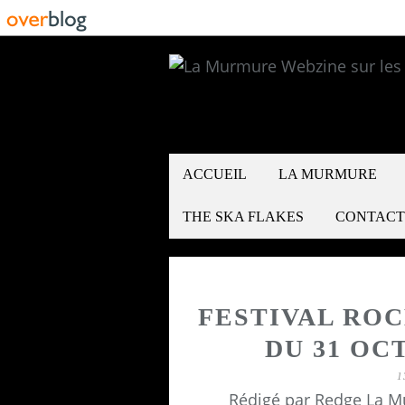
ACCUEIL
LA MURMURE
THE SKA FLAKES
CONTACT
FESTIVAL ROC
DU 31 OCT
1
Rédigé par Redge La M