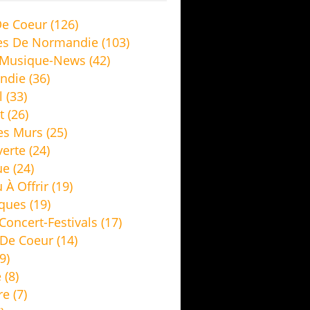
e Coeur
(126)
es De Normandie
(103)
 Musique-News
(42)
ndie
(36)
l
(33)
t
(26)
es Murs
(25)
erte
(24)
ue
(24)
 À Offrir
(19)
ques
(19)
Concert-Festivals
(17)
De Coeur
(14)
9)
e
(8)
re
(7)