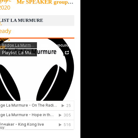
Mr SPEAKER groupe Ska, Reggae, Rocksteady and covers du Havre 76
LIST LA MURMURE