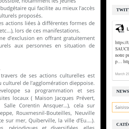
c possible, notamment les jeunes
budgétaire qui facilite au mieux l’accès
TWIT
lturels proposés.
s actions liées à différentes formes de
L
tc...), lors de ces manifestations.
rme d’exclusion en offrant gratuitement
https:
turels aux personnes en situation de
SAUCE !
notre p
p…
ht
L
March 2
 travers de ses actions culturelles est
 culturel de l’agglomération dieppoise.
développe sa programmation et ses
NEWS
ites locaux ( Maison Jacques Prévert,
, Salle Corentin Ansquer…), cela sur
ppe, Rouxmesnil-Bouteilles, Neuville
 sur mer, Quiberville, la ville d’Eu….).
CATÉ
s, périodiques et diversifiées, elles