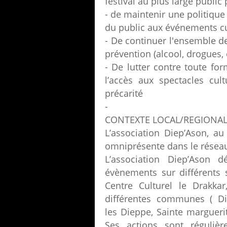
festival au plus large publi
- de maintenir une politique 
du public aux événements cu
- De continuer l'ensemble de
prévention (alcool, drogues, e
- De lutter contre toute fo
l’accès aux spectacles cul
précarité
-
CONTEXTE LOCAL/REGIONA
L’association Diep’Ason, au
omniprésente dans le réseau
L’association Diep’Ason 
évènements sur différents s
Centre Culturel le Drakkar
différentes communes ( Die
les Dieppe, Sainte marguerite
Ses actions sont régulière