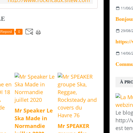
http://www.rockncaux.sitew.com
11/06/
LE
29/08/
Repost
0
14/06/
À PR
Mr Speaker Le
Le blo
Ska Made in
http:/
Normandie
Mr SPEAKER
est ten