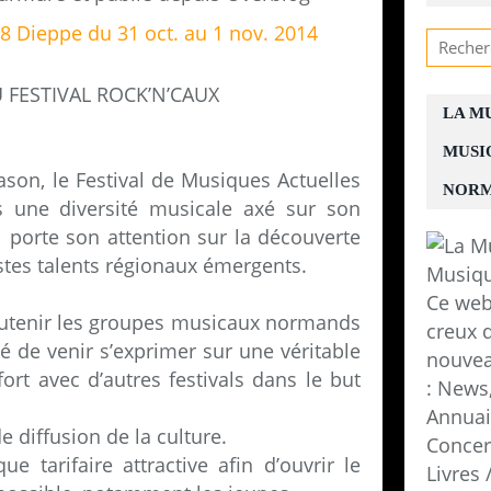
FESTIVAL ROCK’N’CAUX
LA M
MUSI
’ason, le Festival de Musiques Actuelles
NORM
s une diversité musicale axé sur son
Il porte son attention sur la découverte
istes talents régionaux émergents.
Ce web
outenir les groupes musicaux normands
creux d
té de venir s’exprimer sur une véritable
nouvea
ort avec d’autres festivals dans le but
: News,
Annuair
 diffusion de la culture.
Concer
e tarifaire attractive afin d’ouvrir le
Livres