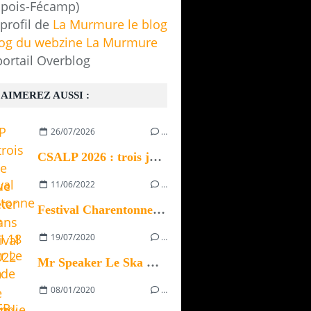
pois-Fécamp)
 profil de
La Murmure le blog
log du webzine La Murmure
portail Overblog
AIMEREZ AUSSI :
26/07/2026
…
CSALP 2026 : trois jours de musique pour fêter les 20 ans du festival
11/06/2022
…
Festival Charentonne en Fête SAMEDI 18 JUIN 2022 À 17:00 Ville de Serquigny
19/07/2020
…
Mr Speaker Le Ska Made in Normandie juillet 2020
08/01/2020
…