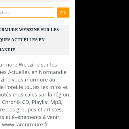
URMURE WEBZINE SUR LES
QUES ACTUELLES EN
ANDIE
zine vous murmure au
e l'oreille toutes les infos et
utés musicales sur la région
 Chronik CD, Playlist Mp3,
e des groupes et artistes,
ts et événements à venir,
 / www.lamurmure.fr