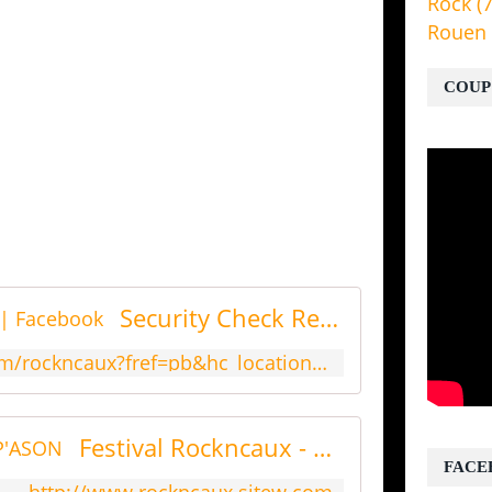
Rock
(7
Rouen
COUP
Security Check Required | Facebook
https://www.facebook.com/rockncaux?fref=pb&hc_location=friends_tab
Festival Rockncaux - DIEP'ASON
FACE