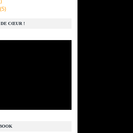
)
(5)
 DE CŒUR !
BOOK