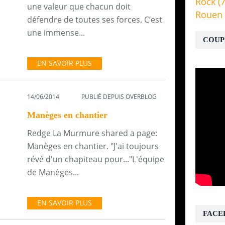
Rock
(7
une valeur que chacun doit
Rouen
défendre de toutes ses forces. C’est
une immense...
COUP
EN SAVOIR PLUS
14/06/2014
PUBLIÉ DEPUIS OVERBLOG
Manèges en chantier
Redge La Murmure shared a page:
Manèges en chantier. "J'ai toujours
révé d'un chapiteau pour..."L'équipe
de Manèges...
EN SAVOIR PLUS
FACE