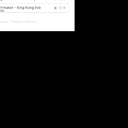
urmure
·
Playlist La Murmure