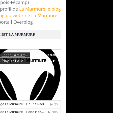
pois-Fécamp)
 profil de
La Murmure le blog
log du webzine La Murmure
portail Overblog
LIST LA MURMURE