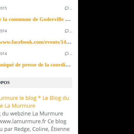
2015
…
Bonjour la commune de Goderville recherche un ou...
2014
…
https://www.facebook.com/events/1433923370196535/
2014
…
Communiqué de presse de la coordination des...
OPOS
g du webzine La Murmure
/www.lamurmure.fr Ce blog
u par Redge, Coline, Étienne