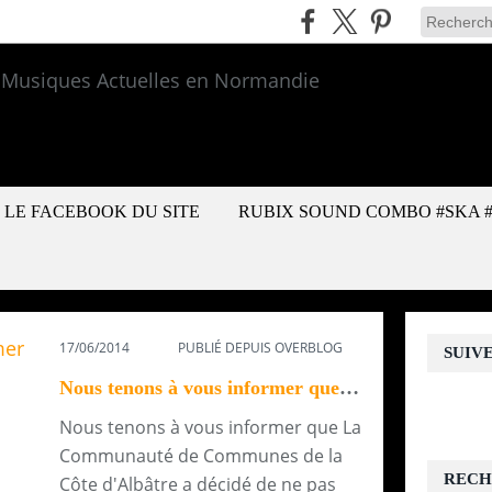
LE FACEBOOK DU SITE
RUBIX SOUND COMBO #SKA 
17/06/2014
PUBLIÉ DEPUIS OVERBLOG
SUIV
Nous tenons à vous informer que La Communauté de...
Nous tenons à vous informer que La
Communauté de Communes de la
RECH
Côte d'Albâtre a décidé de ne pas