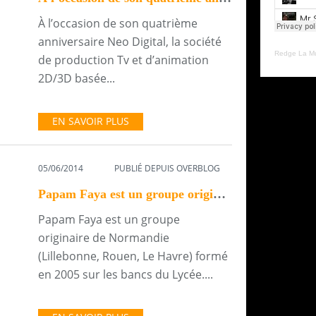
À l’occasion de son quatrième
anniversaire Neo Digital, la société
Redge La M
de production Tv et d’animation
2D/3D basée...
EN SAVOIR PLUS
05/06/2014
PUBLIÉ DEPUIS OVERBLOG
Papam Faya est un groupe originaire de Normandie...
Papam Faya est un groupe
originaire de Normandie
(Lillebonne, Rouen, Le Havre) formé
en 2005 sur les bancs du Lycée....