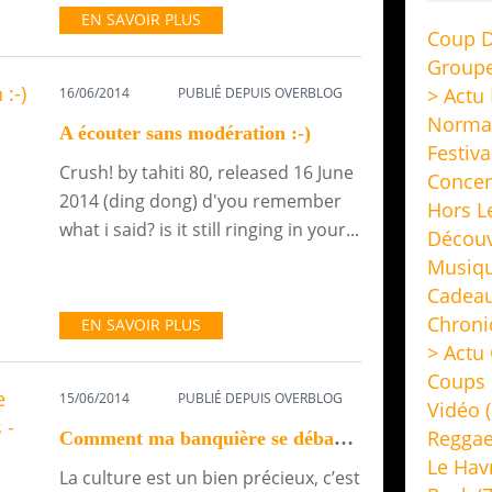
EN SAVOIR PLUS
Coup D
Group
> Actu
16/06/2014
PUBLIÉ DEPUIS OVERBLOG
Norma
A écouter sans modération :-)
Festiva
Crush! by tahiti 80, released 16 June
Concer
2014 (ding dong) d'you remember
Hors L
what i said? is it still ringing in your...
Découv
Musiq
Cadeau
Chroni
EN SAVOIR PLUS
> Actu 
Coups 
15/06/2014
PUBLIÉ DEPUIS OVERBLOG
Vidéo
(
Regga
Comment ma banquière se débarrasse des intermittents - The Pixel Island
Le Hav
La culture est un bien précieux, c’est