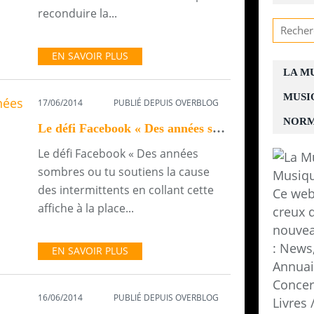
reconduire la...
EN SAVOIR PLUS
LA M
MUSI
17/06/2014
PUBLIÉ DEPUIS OVERBLOG
NORM
Le défi Facebook « Des années sombres ou tu...
Le défi Facebook « Des années
sombres ou tu soutiens la cause
des intermittents en collant cette
Ce web
affiche à la place...
creux d
nouvea
: News,
EN SAVOIR PLUS
Annuair
Concer
16/06/2014
PUBLIÉ DEPUIS OVERBLOG
Livres