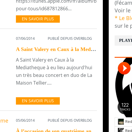
https://itunes.apple.com/fr/album/beaute-
(Fécam
pour-tous/id687812866...
Voir le
* Le B
EN SAVOIR PLUS
sur le 
07/06/2014
PUBLIÉ DEPUIS OVERBLOG
PLAY
A Saint Valery en Caux à la Mediatheque à eu...
A Saint Valery en Caux à la
Mediatheque à eu lieu aujourd'hui
un très beau concert en duo de La
Maison Tellier....
EN SAVOIR PLUS
05/06/2014
PUBLIÉ DEPUIS OVERBLOG
À l’occasion de son quatrième anniversaire Neo...