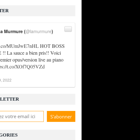
TER
a Murmure (
@lamurmure
)
//t.co/MUmJwE7nHL
HOT BOSS
! La sauce a bien pris!! Voici
remier opus/version live au piano
tps://t.co/XOf7Q05VZd
9, 2022
LETTER
GORIES