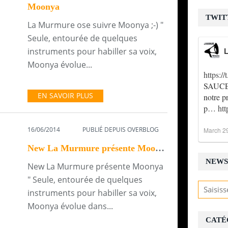
Moonya
TWIT
La Murmure ose suivre Moonya ;-) "
Seule, entourée de quelques
instruments pour habiller sa voix,
L
Moonya évolue...
https:
SAUCE !
EN SAVOIR PLUS
notre p
p…
ht
16/06/2014
PUBLIÉ DEPUIS OVERBLOG
March 2
New La Murmure présente Moonya
NEWS
New La Murmure présente Moonya
" Seule, entourée de quelques
instruments pour habiller sa voix,
Moonya évolue dans...
CATÉ