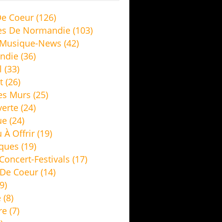
e Coeur
(126)
es De Normandie
(103)
 Musique-News
(42)
ndie
(36)
l
(33)
t
(26)
es Murs
(25)
erte
(24)
ue
(24)
 À Offrir
(19)
ques
(19)
Concert-Festivals
(17)
De Coeur
(14)
9)
e
(8)
re
(7)