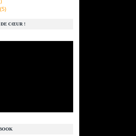
)
(5)
 DE CŒUR !
BOOK