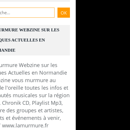
URMURE WEBZINE SUR LES
QUES ACTUELLES EN
ANDIE
zine vous murmure au
e l'oreille toutes les infos et
utés musicales sur la région
 Chronik CD, Playlist Mp3,
e des groupes et artistes,
ts et événements à venir,
 / www.lamurmure.fr