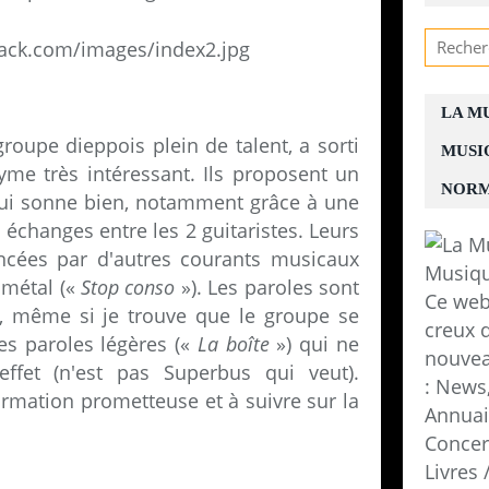
LA M
groupe dieppois plein de talent, a sorti
MUSI
e très intéressant. Ils proposent un
NORM
qui sonne bien, notamment grâce à une
échanges entre les 2 guitaristes. Leurs
ncées par d'autres courants musicaux
 métal («
Stop conso
»). Les paroles sont
Ce web
s, même si je trouve que le groupe se
creux d
es paroles légères («
La boîte
») qui ne
nouvea
ffet (n'est pas Superbus qui veut).
: News,
ormation prometteuse et à suivre sur la
Annuair
Concer
Livres