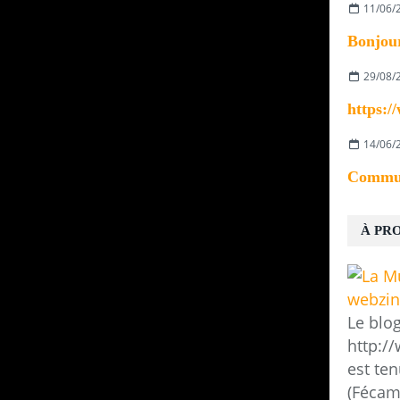
11/06/
29/08/
14/06/
À PR
Le blo
http:/
est ten
(Fécam