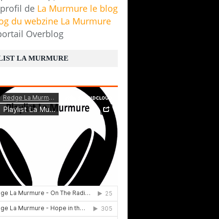
 profil de
La Murmure le blog
log du webzine La Murmure
portail Overblog
LIST LA MURMURE