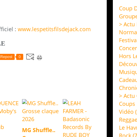
Coup D
Group
> Actu
ficiel :
www.lespetitsfilsdejack.com
Norma
Festiva
LE
Concer
Hors L
Repost
0
Découv
Musiq
Cadeau
Chroni
> Actu 
Coups 
Vidéo
(
Regga
Le Hav
MG Shuffle..
Rock
(7