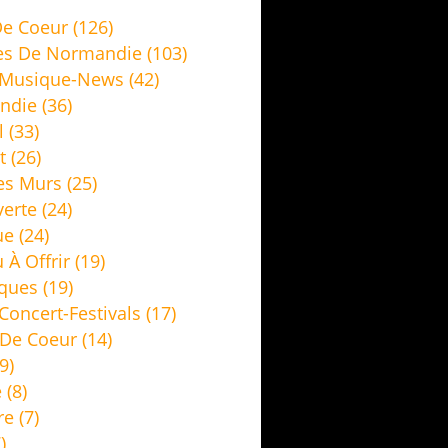
e Coeur
(126)
es De Normandie
(103)
 Musique-News
(42)
ndie
(36)
l
(33)
t
(26)
es Murs
(25)
erte
(24)
ue
(24)
 À Offrir
(19)
ques
(19)
Concert-Festivals
(17)
De Coeur
(14)
9)
e
(8)
re
(7)
)