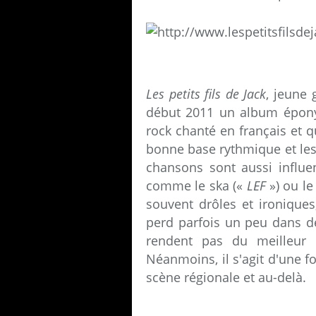
Les petits fils de Jack
, jeune 
début 2011 un album éponym
rock chanté en français et 
bonne base rythmique et les 
chansons sont aussi influe
comme le ska («
LEF
») ou le
souvent drôles et ironique
perd parfois un peu dans d
rendent pas du meilleur e
Néanmoins, il s'agit d'une f
scène régionale et au-delà.