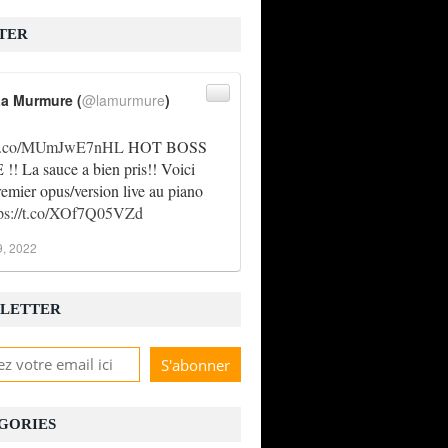
TER
a Murmure (
@lamurmure
)
//t.co/MUmJwE7nHL
HOT BOSS
! La sauce a bien pris!! Voici
remier opus/version live au piano
tps://t.co/XOf7Q05VZd
9, 2022
LETTER
GORIES