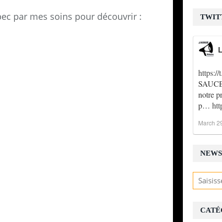
bec par mes soins pour découvrir :
TWIT
L
https:
SAUCE !
notre p
p…
ht
March 2
NEWS
CATÉ