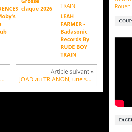
Grosse
Rouen
UENCES
claque 2026
Moby's
LEAH
COUP
a
FARMER -
Dub
Badasonic
Records By
RUDE BOY
TRAIN
Joad en concert le 21 oct au trianon pour la sortie nouvel album
JOAD au TRIANON, une sortie d'album réussie !
FACE