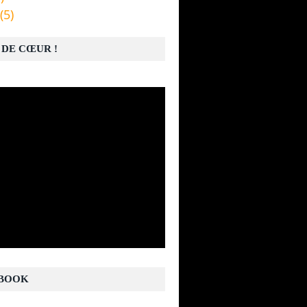
(5)
 DE CŒUR !
BOOK