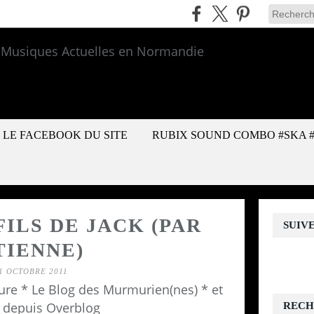
LE FACEBOOK DU SITE
RUBIX SOUND COMBO #SKA 
FILS DE JACK (PAR
SUIV
TIENNE)
1 OCTOBRE 2011
re * Le Blog des Murmurien(nes) * et
 depuis Overblog
RECH