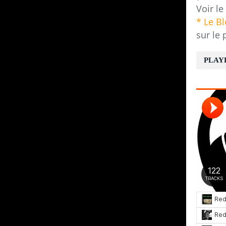
Voir le
* Le B
sur le 
PLAY