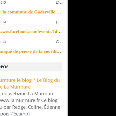
2015
…
Bonjour la commune de Goderville recherche un ou...
2014
…
https://www.facebook.com/events/1433923370196535/
2014
…
Communiqué de presse de la coordination des...
OPOS
g du webzine La Murmure
/www.lamurmure.fr Ce blog
u par Redge, Coline, Étienne
pois-Fécamp)