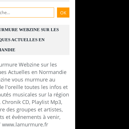
URMURE WEBZINE SUR LES
QUES ACTUELLES EN
ANDIE
zine vous murmure au
e l'oreille toutes les infos et
utés musicales sur la région
 Chronik CD, Playlist Mp3,
e des groupes et artistes,
ts et événements à venir,
 / www.lamurmure.fr