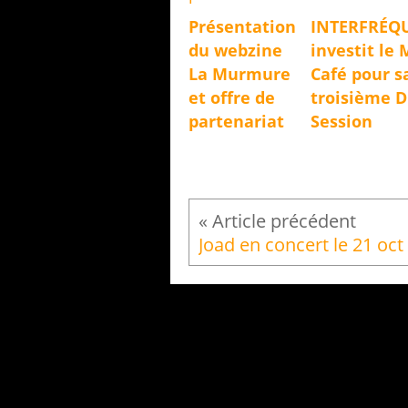
Présentation
INTERFRÉQ
du webzine
investit le 
La Murmure
Café pour s
et offre de
troisième 
partenariat
Session