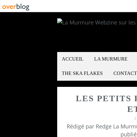
ACCUEIL
LA MURMURE
THE SKA FLAKES
CONTACT
LES PETITS 
E
2
Rédigé par Redge La Murmu
publié