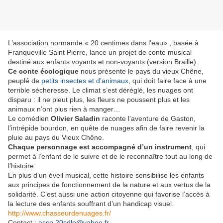
L’association normande « 20 centimes dans l’eau» , basée à
Franqueville Saint Pierre, lance un projet de conte musical
destiné aux enfants voyants et non-voyants (version Braille).
Ce conte écologique
nous présente le pays du vieux Chêne,
peuplé de
petits insectes et d’animaux
, qui doit faire face à une
terrible sécheresse. Le climat s’est déréglé, les nuages ont
disparu : il ne pleut plus, les fleurs ne poussent plus et les
animaux n’ont plus rien à manger…
Le comédien
Olivier Saladin
raconte l’aventure de Gaston,
l’intrépide bourdon, en quête de nuages afin de faire revenir la
pluie au pays du Vieux Chêne.
Chaque personnage est accompagné d’un instrument
, qui
permet à l’enfant de le suivre et de le reconnaître tout au long de
l’histoire.
En plus d’un éveil musical, cette histoire sensibilise les enfants
aux principes de fonctionnement de la nature et aux vertus de la
solidarité. C’est aussi une action citoyenne qui favorise l’accès à
la lecture des enfants souffrant d’un handicap visuel.
http://www.chasseurdenuages.fr/
Contact :
asso.20cdlo@yahoo.fr