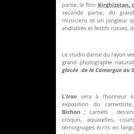
partie, le film
Kirghizstan
,
d
seconde partie, du gra
musiciens et un jongleur q
endiablés et festifs russes, 
Le studio danse du rayon vert
grand photographe naturali
glacée
:
de la Camargue au S
L’
Iran
sera à l’honneur à
exposition du
carnettiste
Bichon
; carnets , dessi
croquis, aquarelles, cour
témoignages écrits en langu