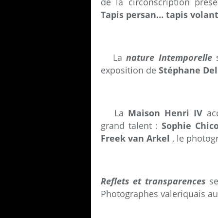
de la circonscription prés
Tapis persan… tapis volan
La
nature Intemporelle
s
exposition de
Stéphane Del
La
Maison Henri IV
acc
grand talent :
Sophie Chico
Freek van Arkel
, le photog
Reflets et transparences
se
Photographes valeriquais a