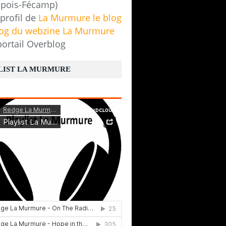
pois-Fécamp)
 profil de
La Murmure le blog
log du webzine La Murmure
portail Overblog
LIST LA MURMURE