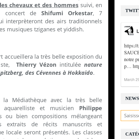
es chevaux et des hommes
suivi, en
TWIT
nd concert de
Shifumi Orkestar
, 7
ui
interprèteront des airs traditionnels
des musiques tziganes et yiddish.
L
https:
SAUCE !
 accueillera la très belle exposition du
notre p
ste,
Thierry Vézon
intitulée
nature
p…
ht
pitzberg, des Cévennes à Hokkaido
.
March 2
NEWS
 la Médiathèque avec la très belle
, aquarelliste et musicien
Philippe
ns ou bien compositions mélangeant
ts extraits de récits manuscrits et
e locale seront présentés. Les classes
CATÉ