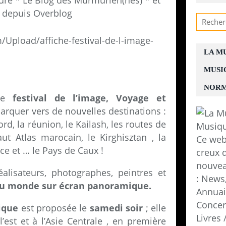
re * Le Blog des Murmurien(nes) * et
 depuis Overblog
LA M
MUSI
NORM
 le
festival de l’image, Voyage et
barquer vers de nouvelles destinations :
rd, la réunion, le Kailash, les routes de
aut Atlas marocain, le Kirghisztan , la
Ce web
nce et … le Pays de Caux !
creux d
nouvea
alisateurs, photographes, peintres et
: News,
du monde sur écran
panoramique.
Annuair
Concer
ique
est proposée le
samedi soir
; elle
Livres
’est et à l’Asie Centrale , en première