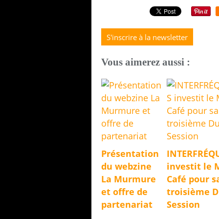
S'inscrire à la newsletter
Vous aimerez aussi :
Présentation
INTERFRÉQ
du webzine
investit le 
La Murmure
Café pour s
et offre de
troisième 
partenariat
Session