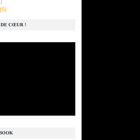
)
(5)
 DE CŒUR !
BOOK