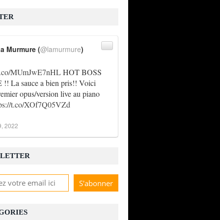
TER
a Murmure (
@lamurmure
)
//t.co/MUmJwE7nHL
HOT BOSS
! La sauce a bien pris!! Voici
remier opus/version live au piano
tps://t.co/XOf7Q05VZd
9, 2022
LETTER
GORIES