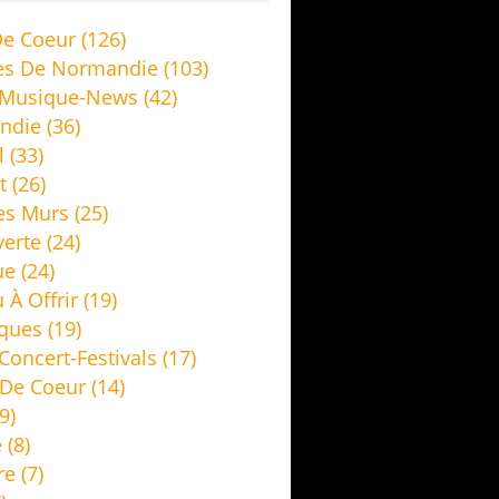
e Coeur
(126)
es De Normandie
(103)
 Musique-News
(42)
ndie
(36)
l
(33)
t
(26)
es Murs
(25)
erte
(24)
ue
(24)
 À Offrir
(19)
ques
(19)
Concert-Festivals
(17)
De Coeur
(14)
9)
e
(8)
re
(7)