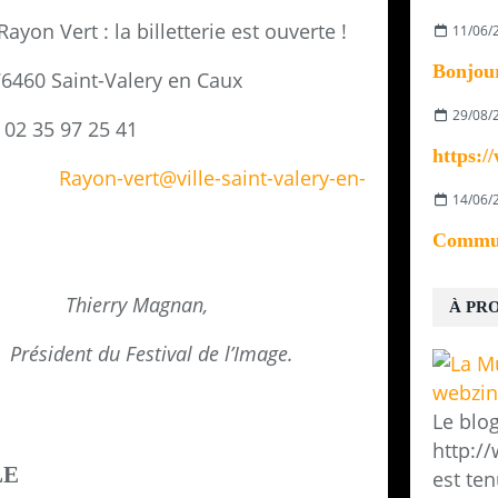
yon Vert : la billetterie est ouverte !
11/06/
76460 Saint-Valery en Caux
29/08/
02 35 97 25 41
Rayon-vert@ville-saint-valery-
en-
14/06/
Thierry Magnan,
À PR
Président du Festival de l’Image.
Le blo
http:/
LE
est ten