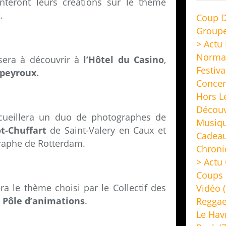
enteront leurs créations sur le thème
t
.
Coup D
Group
> Actu
Norma
era à découvrir à
l’Hôtel du Casino
,
Festiva
peyroux.
Concer
Hors L
Découv
ueillera un duo de photographes de
Musiq
t-Chuffart
de Saint-Valery en Caux et
Cadeau
raphe de Rotterdam.
Chroni
> Actu 
Coups 
ra le thème choisi par le Collectif des
Vidéo
(
u
Pôle d’animations
.
Regga
Le Hav