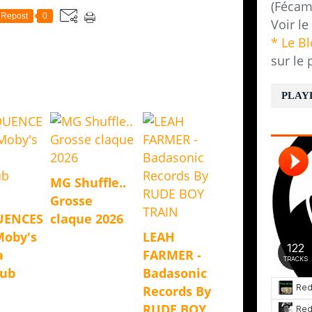
(Fécam
Repost
0
Voir le
* Le B
sur le 
PLAY
MG Shuffle..
Grosse
UENCES
claque 2026
Moby's
LEAH
a
FARMER -
Dub
Badasonic
Records By
RUDE BOY