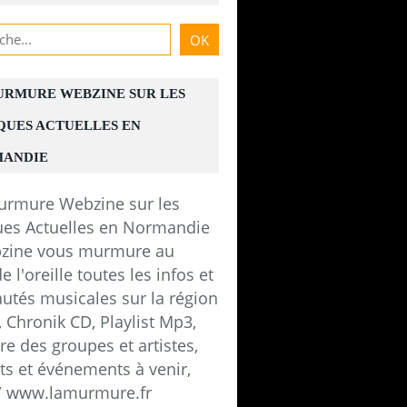
URMURE WEBZINE SUR LES
QUES ACTUELLES EN
ANDIE
zine vous murmure au
e l'oreille toutes les infos et
utés musicales sur la région
 Chronik CD, Playlist Mp3,
e des groupes et artistes,
ts et événements à venir,
 / www.lamurmure.fr