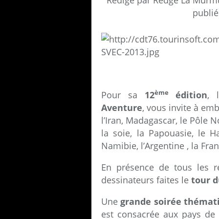
Rédigé par Redge La Murmu
publié
ème
Pour sa
12
édition
,
Aventure
, vous invite à em
l’Iran, Madagascar, le Pôle No
la soie, la Papouasie, le H
Namibie, l’Argentine , la Fra
En présence de tous les ré
dessinateurs faites le
tour 
Une
grande soirée thémat
est consacrée aux pays de l