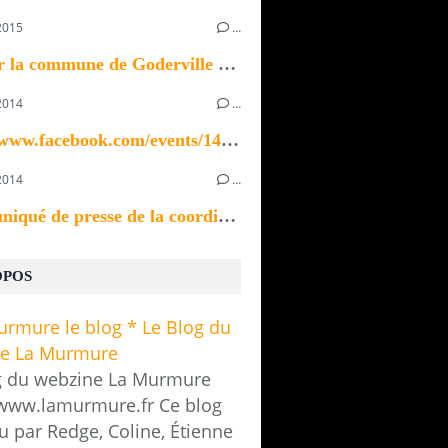
2015
…
Bonjour la commune de Goderville recherche un ou...
2014
…
https://www.facebook.com/events/1433923370196535/
2014
…
Communiqué de presse de la coordination des...
OPOS
g du webzine La Murmure
/www.lamurmure.fr Ce blog
u par Redge, Coline, Étienne