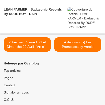
LEAH FARMER - Badasonic Records
By RUDE BOY TRAIN
< Festival : Samedi 21 et
A découvrir :-) Les
Dimanche 22 Avril, l’Art s’en
Promesses by Arnold
Sort organise la rencontre
Rapido >
Verre et Papier.
Hébergé par Overblog
Top articles
Pages
Contact
Signaler un abus
C.G.U.