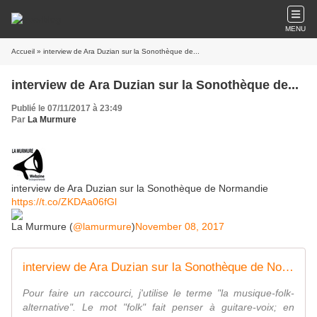
MENU
Accueil
» interview de Ara Duzian sur la Sonothèque de...
interview de Ara Duzian sur la Sonothèque de...
Publié le 07/11/2017 à 23:49
Par
La Murmure
interview de Ara Duzian sur la Sonothèque de Normandie
https://t.co/ZKDAa06fGl
La Murmure (
@lamurmure
)
November 08, 2017
interview de Ara Duzian sur la Sonothèque de Normandie
Pour faire un raccourci, j'utilise le terme "la musique-folk-
alternative". Le mot "folk" fait penser à guitare-voix; en