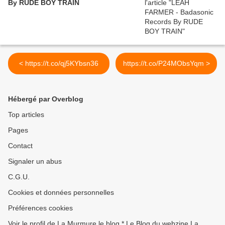
By RUDE BOY TRAIN
< https://t.co/qj5KYbsn36
https://t.co/P24MObsYqm >
Hébergé par Overblog
Top articles
Pages
Contact
Signaler un abus
C.G.U.
Cookies et données personnelles
Préférences cookies
Voir le profil de La Murmure le blog * Le Blog du webzine La