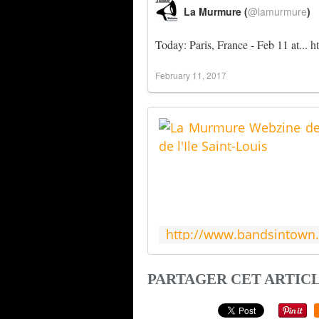
La Murmure (
@lamurmure
)
Today: Paris, France - Feb 11 at...
h
February 11, 2017
PARTAGER CET ARTIC