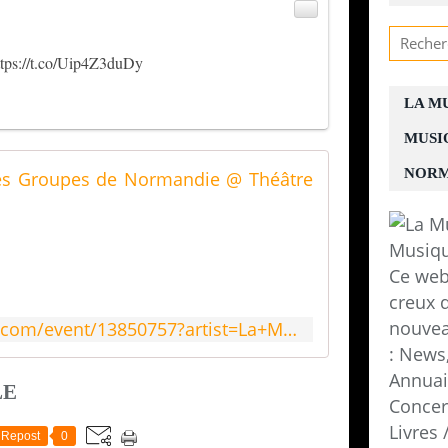
ttps://t.co/Uip4Z3duDy
LA M
MUSI
La Murmure
NORM
T
i
c
Ce web
k
e
creux d
t
nouvea
http://www.bandsintown.com/event/13850757?artist=La+Murmure+Webzine+des+Groupes+de+Normandie&came_from=93
s
: News,
a
n
Annuair
LE
d
Concer
R
Livres
S
Repost
0