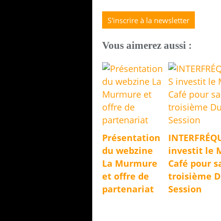
S'inscrire à la newsletter
Vous aimerez aussi :
Présentation
INTERFRÉQ
du webzine
investit le 
La Murmure
Café pour s
et offre de
troisième 
partenariat
Session