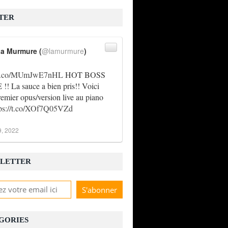
TER
a Murmure (
@lamurmure
)
//t.co/MUmJwE7nHL
HOT BOSS
! La sauce a bien pris!! Voici
remier opus/version live au piano
tps://t.co/XOf7Q05VZd
9, 2022
LETTER
GORIES