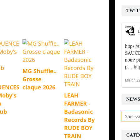
V
P
TWIT
i
n
f
L
o
r
https:
m
a
SAUCE !
t
notre p
i
p…
ht
MG Shuffle..
o
n
Grosse
March 2
f
UENCES
claque 2026
o
Moby's
LEAH
r
NEWS
L
a
FARMER -
a
Dub
Badasonic
M
Records By
u
r
RUDE BOY
m
TRAIN
CATÉ