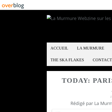
ACCUEIL
LA MURMURE
THE SKA FLAKES
CONTACT
TODAY: PARI
1
Rédigé par La Murm