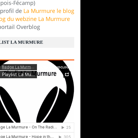
pois-Fécamp)
 profil de
La Murmure le blog
log du webzine La Murmure
portail Overblog
LIST LA MURMURE