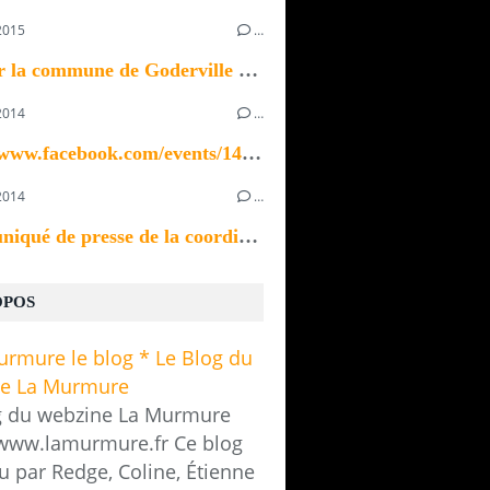
2015
…
Bonjour la commune de Goderville recherche un ou...
2014
…
https://www.facebook.com/events/1433923370196535/
2014
…
Communiqué de presse de la coordination des...
OPOS
g du webzine La Murmure
/www.lamurmure.fr Ce blog
u par Redge, Coline, Étienne