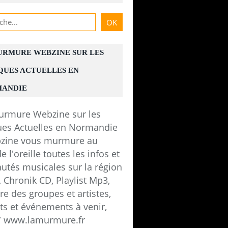
URMURE WEBZINE SUR LES
QUES ACTUELLES EN
 Webzine des Groupes de Normandie @ Théât
ANDIE
zine vous murmure au
e l'oreille toutes les infos et
utés musicales sur la région
 Chronik CD, Playlist Mp3,
e des groupes et artistes,
ts et événements à venir,
 / www.lamurmure.fr