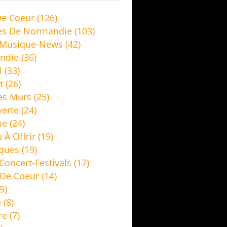
e Coeur
(126)
es De Normandie
(103)
 Musique-News
(42)
ndie
(36)
l
(33)
t
(26)
es Murs
(25)
erte
(24)
ue
(24)
 À Offrir
(19)
ques
(19)
Concert-Festivals
(17)
De Coeur
(14)
9)
e
(8)
re
(7)