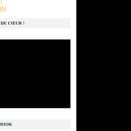
)
(5)
 DE CŒUR !
BOOK