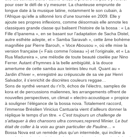
pour oser le défi de s’y mesurer. La chanteuse emprunte de
longue date à la musique latine, notamment le son cubain, à
l’Afrique qu’elle a sillonné lors d’une tournée en 2009. Elle y
ajoute ses propres inflexions, comme désormais elle annote les
classiques grande classe qui balisent l’histoire de la bossa : « La
Fille d’Ipanema », en se basant sur l’adaptation de Sacha Distel,
autre esthète adepte, et « Samba Saravah », cette âme bohème
magnifiée par Pierre Barouh, « Voce Abousou », où elle mixe la
version française (« Fais comme l’oiseau ») et l’originale, et « La
Rua Madureira », une mélodie de toute beauté ciselée par Nino
Ferrer. Autant d’hymnes à la belle ambigüité, à la douce
amertume de cette samba aux teintes bleu nuit. Quant au «
Jardin d’hiver », enregistré au crépuscule de sa vie par Henri
Salvador, il s’enrichit de discrètes couleurs reggae…
Sons de synthé venant du r'n'b, échos de l'électro, samples de
kora et de percussions maliennes, les arrangements offrent de
nouvelles perspectives, un climat « electro-acoustique » propice
à souligner l’élégance de la bossa nova. Totalement raccord,
l’immense Brésilien Vinicius Cantuaria vient d’ailleurs donner la
réplique le temps d’un titre. «
C'est toujours un challenge de
s’attaquer à des chansons ultra connues,
reprend Minier.
Le but
était de coller à la voix au grain particulier de Pauline…
»
Bossa Nova est un remède plus qu’un intermède, qui incline à