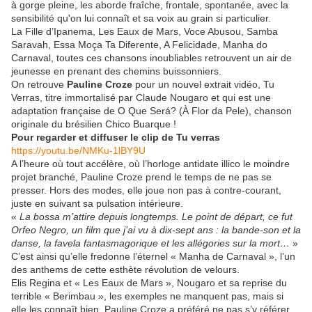
à gorge pleine, les aborde fraîche, frontale, spontanée, avec la
sensibilité qu'on lui connaît et sa voix au grain si particulier.
La Fille d’Ipanema, Les Eaux de Mars, Voce Abusou, Samba
Saravah, Essa Moça Ta Diferente, A Felicidade, Manha do
Carnaval, toutes ces chansons inoubliables retrouvent un air de
jeunesse en prenant des chemins buissonniers.
On retrouve
Pauline Croze
pour un nouvel extrait vidéo, Tu
Verras, titre immortalisé par Claude Nougaro et qui est une
adaptation française de O Que Será? (À Flor da Pele), chanson
originale du brésilien Chico Buarque !
Pour regarder et diffuser le clip de Tu verras
https://youtu.be/NMKu-1lBY9U
A l’heure où tout accélère, où l’horloge antidate illico le moindre
projet branché, Pauline Croze prend le temps de ne pas se
presser. Hors des modes, elle joue non pas à contre-courant,
juste en suivant sa pulsation intérieure.
«
La bossa m’attire depuis longtemps. Le point de départ, ce fut
Orfeo Negro, un film que j’ai vu à dix-sept ans : la bande-son et la
danse, la favela fantasmagorique et les allégories sur la mort…
»
C’est ainsi qu’elle fredonne l’éternel « Manha de Carnaval », l’un
des anthems de cette esthète révolution de velours.
Elis Regina et « Les Eaux de Mars », Nougaro et sa reprise du
terrible « Berimbau », les exemples ne manquent pas, mais si
elle les connaît bien, Pauline Croze a préféré ne pas s’y référer