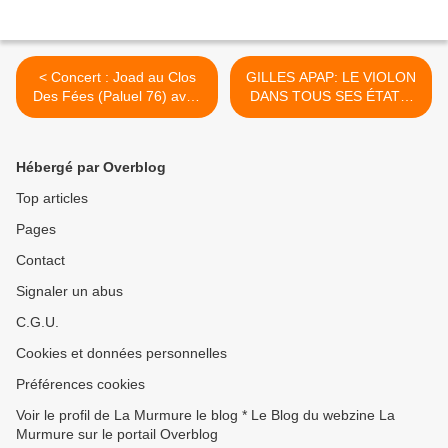
< Concert : Joad au Clos
GILLES APAP: LE VIOLON
Des Fées (Paluel 76) avec
DANS TOUS SES ÉTATS,
Sylvain Barbaray & Carole
DU 9 AU 13 MARS à St
Coeugnet. GRATUIT
Valery en Caux >
Hébergé par Overblog
Top articles
Pages
Contact
Signaler un abus
C.G.U.
Cookies et données personnelles
Préférences cookies
Voir le profil de La Murmure le blog * Le Blog du webzine La
Murmure sur le portail Overblog