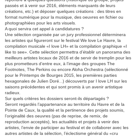
passés et à venir sur 2016, éléments marquants de leurs
créations, etc.) et déposer quelques créations : des titres en
format numérique pour la musique, des oeuvres en fichier ou
photographiées pour les arts visuels.
A quoi servira cet appel à candidatures ?
Une sélection organisée par un jury professionnel déterminera
les artistes qui figureront sur le festival We love Le Havre, la
compilation musicale «I love LH» et la compilation graphique «I
like to see». Cette sélection permettra d’établir un panorama des
meilleurs artistes locaux de 2016 et de servir de tremplin pour les
plus prometteurs d’entre eux, à l’image des groupes The
Footnotes, The Perkins ou encore Aloha Orchestra (sélectionné
pour le Printemps de Bourges 2015, les premières parties
hexagonales de Julien Doré...) découverts par I love LH sur les
saisons précédentes et qui sont promis à un avenir artistique
radieux.
Sur quels critères les dossiers seront-ils départagés ?
Seront regardés l’appartenance au territoire du Havre et de la
Pointe de Caux, la qualité et la pertinence des projets soumis,
l’originalité des oeuvres (pas de reprise, de remix, de
reproduction acceptés), les actualités et projets à venir des
artistes, l’envie de participer au festival et de collaborer avec les
autres artistes de la sélection, l’éclectisme général du «cru