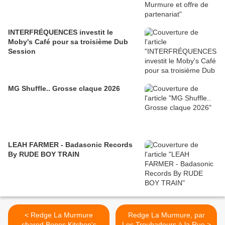
INTERFRÉQUENCES investit le
Moby's Café pour sa troisième Dub
Session
MG Shuffle.. Grosse claque 2026
LEAH FARMER - Badasonic Records
By RUDE BOY TRAIN
< Redge La Murmure
Redge La Murmure, par
shared Bones Kitchen's
Les Troubadours à la Rue >