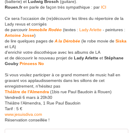
(batterie) et
Ludwig Brosch
(guitare).
Rouen.fr
en parle de façon très sympathique : par
ICI
Ce sera l'occasion de (re)découvrir les titres du répertoire de la
Lady revus et corrigés
de parcourir
Immobile Rodéo
(textes :
Lady Arlette
- peintures :
Antoine Josse
)
de lire quelques pages de
A la Dérobée
(le robe movie de
Siska
et LA)
d'enrichir votre discothèque avec les albums de LA
et de découvrir le nouveau projet de
Lady Arlette
et
Stéphane
Gouby
Princess No
Si vous voulez participer à ce grand moment de music hall en
gravant vos applaudissements dans les sillons de cet
enregistrement, n'hésitez pas
Théâtre de l'Almendra
(1bis rue Paul Baudoin à Rouen)
Vendredi 6 mars à 20h30
Théâtre l’Almendra, 1 Rue Paul Baudoin
Tarif : 5 €
www.jesuisdiva.com
Réservation conseillée !