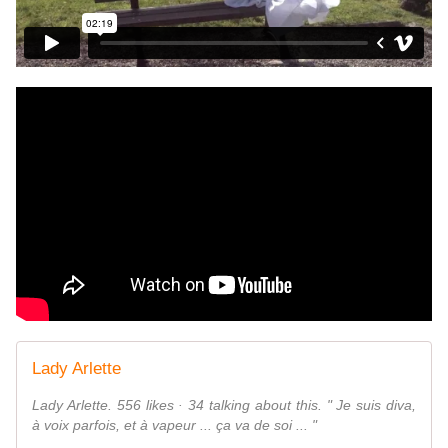
Lady Arlette
Lady Arlette. 556 likes · 34 talking about this. " Je suis diva,
à voix parfois, et à vapeur ... ça va de soi ... "