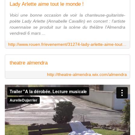
Lady Arlette aime tout le monde !
Voici une bonne occasion de voir la chanteuse-guitariste-
poète Lady Arlette (Annabelle Cavallin) en concert : l'artiste
rouennaise se produit sur la scène du théâtre l'Almendra
vendredi 6 mars ...
http://www.rouen.fr/evenement/31274-lady-arlette-aime-tout-le-monde
theatre almendra
http://theatre-almendra.wix.com/almendra