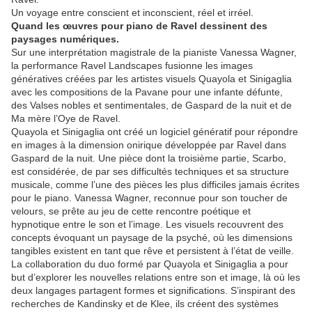
Un voyage entre conscient et inconscient, réel et irréel.
Quand les œuvres pour piano de Ravel dessinent des
paysages numériques.
Sur une interprétation magistrale de la pianiste Vanessa Wagner,
la performance Ravel Landscapes fusionne les images
génératives créées par les artistes visuels Quayola et Sinigaglia
avec les compositions de la Pavane pour une infante défunte,
des Valses nobles et sentimentales, de Gaspard de la nuit et de
Ma mère l’Oye de Ravel.
Quayola et Sinigaglia ont créé un logiciel génératif pour répondre
en images à la dimension onirique développée par Ravel dans
Gaspard de la nuit. Une pièce dont la troisième partie, Scarbo,
est considérée, de par ses difficultés techniques et sa structure
musicale, comme l’une des pièces les plus difficiles jamais écrites
pour le piano. Vanessa Wagner, reconnue pour son toucher de
velours, se prête au jeu de cette rencontre poétique et
hypnotique entre le son et l’image. Les visuels recouvrent des
concepts évoquant un paysage de la psyché, où les dimensions
tangibles existent en tant que rêve et persistent à l’état de veille.
La collaboration du duo formé par Quayola et Sinigaglia a pour
but d’explorer les nouvelles relations entre son et image, là où les
deux langages partagent formes et significations. S’inspirant des
recherches de Kandinsky et de Klee, ils créent des systèmes