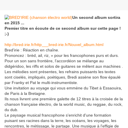
Un second album sortira
en 2015 ...
Premier titre en écoute de ce second album sur cette page !
;-)
http://bred-irie.fr/http___bred-irie.fr/Nouvel_album.html
Bred'irie : Réaction en chaîne.
Prononcez : brèd, ail, riz, » pour les francophones purs et durs.
Pour un son sans frontière, l'accordéon se mélange au
didgéridoo, les riffs et solos de guitares se mêlent aux machines .
Les mélodies sont présentes, les refrains puissants les textes
sont ciselés, impliqués, poétiques, Bredi assène son flow épaulé
par Franky et Pat le multi-instrumentiste.
Une invitation au voyage qui vous emmène du Tibet à Essaouira,
de Paris à la Bretagne.
Ils nous livrent une première galette de 12 titres à la croisée de la
chanson française électro, de la world music, du reggae, du rock,
du dub.
Le paysage musical francophone s'enrichit d'une formation
puisant ses racines dans la terre, les océans, les voyages, les
rencontres, le métissage, le partage. Une musique à l'effigie de