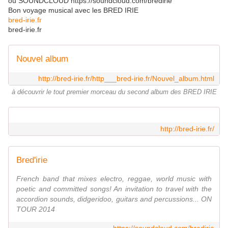
ou SOUNDCLOUD https://soundcloud.com/bredirie
Bon voyage musical avec les BRED IRIE
bred-irie.fr
bred-irie.fr
Nouvel album
http://bred-irie.fr/http___bred-irie.fr/Nouvel_album.html
à découvrir le tout premier morceau du second album des BRED IRIE
http://bred-irie.fr/
Bred'irie
French band that mixes electro, reggae, world music with
poetic and committed songs! An invitation to travel with the
accordion sounds, didgeridoo, guitars and percussions... ON
TOUR 2014