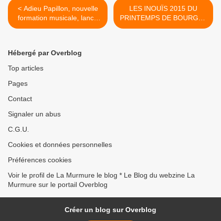
< Adieu Papillon, nouvelle
LES INOUÏS 2015 DU
formation musicale, lance
PRINTEMPS DE BOURGES
un projet novateur appelé «
CREDIT MUTUEL
Your music is missing me »
OUVERTURE DE L’APPEL
A CANDIDATURES ! DU 20
Hébergé par Overblog
OCTOBRE AU 7
NOVEMBRE 2014 >
Top articles
Pages
Contact
Signaler un abus
C.G.U.
Cookies et données personnelles
Préférences cookies
Voir le profil de La Murmure le blog * Le Blog du webzine La
Murmure sur le portail Overblog
Créer un blog sur Overblog