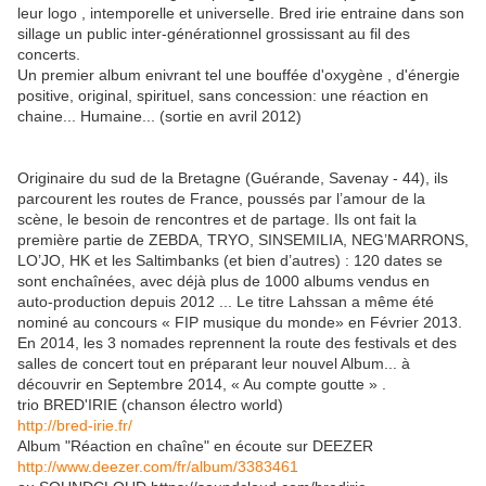
leur logo , intemporelle et universelle. Bred irie entraine dans son
sillage un public inter-générationnel grossissant au fil des
concerts.
Un premier album enivrant tel une bouffée d'oxygène , d'énergie
positive, original, spirituel, sans concession: une réaction en
chaine... Humaine... (sortie en avril 2012)
Originaire du sud de la Bretagne (Guérande, Savenay - 44), ils
parcourent les routes de France, poussés par l’amour de la
scène, le besoin de rencontres et de partage. Ils ont fait la
première partie de ZEBDA, TRYO, SINSEMILIA, NEG’MARRONS,
LO’JO, HK et les Saltimbanks (et bien d’autres) : 120 dates se
sont enchaînées, avec déjà plus de 1000 albums vendus en
auto-production depuis 2012 ... Le titre Lahssan a même été
nominé au concours « FIP musique du monde» en Février 2013.
En 2014, les 3 nomades reprennent la route des festivals et des
salles de concert tout en préparant leur nouvel Album... à
découvrir en Septembre 2014, « Au compte goutte » .
trio BRED'IRIE (chanson électro world)
http://bred-irie.fr/
Album "Réaction en chaîne" en écoute sur DEEZER
http://www.deezer.com/fr/album/3383461