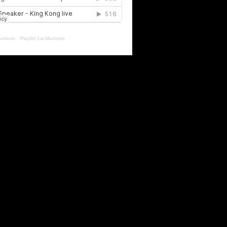
urmure
·
Playlist La Murmure