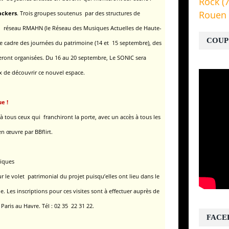
Rock
(7
Rouen
ackers
.
Trois groupes soutenus par des structures de
du réseau RMAHN (le Réseau des Musiques Actuelles de Haute-
COUP
 cadre des journées du patrimoine (14 et 15 septembre),
des
 seront organisées. Du 16 au 20 septembre, Le SONIC sera
ux de découvrir ce nouvel espace.
e !
à tous ceux qui franchiront la porte, avec un accès à tous les
n œuvre par BBflirt.
liques
ur le volet patrimonial du projet puisqu’elles ont lieu dans le
e.
Les inscriptions pour ces visites sont à effectuer auprès de
aris au Havre. Tél : 02 35 22 31 22.
FACE