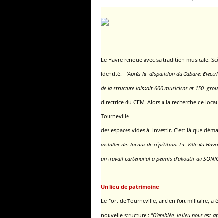
Le Havre renoue avec sa tradition musicale. Scè
identité.
"Après la disparition du Cabaret Electri
de la structure
laissait 600 musiciens et 150 grou
directrice du CEM.
Alors à la recherche de loca
Tourneville
des espaces vides à investir. C'est là que démar
installer des locaux de répétition.
La Ville du Havr
un travail partenarial a permis d'aboutir au SONIC
Un lieu de patrimoine
Le Fort de Tourneville, ancien fort militaire, a 
nouvelle structure :
"D’emblée, le lieu nous est