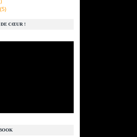
)
(5)
 DE CŒUR !
BOOK