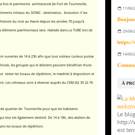
 fois le patrimoine architectural (le Fort de Tourneville,
11/06/
âtiments initiaux du SONIC : destination, évolution // les
 histoire du rock au Havre depuis les années 70 jusqu’à
des éléments patrimoniaux sera réalisée dans Le TUBE lors de
29/08/
14/06/
t ouvertes de 14 à 23h afin que tout visiteur curieux puisse
riode, les groupes qui le désirent peuvent bénéficier d’une
r tester les locaux de répétition,
le matériel à disposition et
ent. Les créneaux sont à réserver auprès du CEM (02 35 22 70
À PR
e de quartier de Tourneville pour que les habitants
Le blo
ui leur est également destiné.
De 14 à 18h, des ateliers de
http:/
ns les locaux de répétition.
est ten