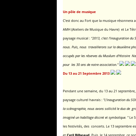
Un pôle de musique
C’est donc au Fort que la musique résonnera a
AMH (Ateliers de Musique du Havre) et Le Tétr
paysage musical :
"2013, c’est l’inauguration du
nous.
Puis, nous travaillerons sur la deuxième pha
occupés par les réserves du Muséum d’Histoire Nat
pour les 30 ans de notre association."
Du 13 au 21 Septembre 2013
Pendant une semaine, du 13 au 21 septembre, 
paysage culturel havrais :
"L’inauguration du SON
la scénographie,
nous avons sollicité le duo de gra
imaginé un habillage discret et symbolique.
"
Le S
les festivités, des concerts. Le 13 septembre e
et
Cyril Bilbeaud
. Puis, le 14 septembre, ce s