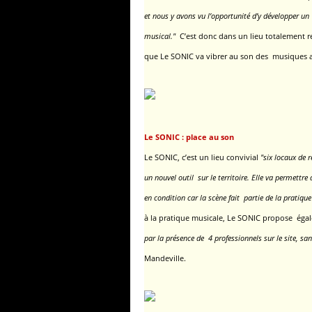
et nous y avons vu l’opportunité d’y développer un
musical."
C’est donc dans un lieu totalement re
que Le SONIC va vibrer au son des musiques a
Le SONIC : place au son
Le SONIC, c’est un lieu convivial
"six locaux de 
un nouvel outil sur le territoire.
Elle va permettre d
en condition
car la scène fait partie de la pratiqu
à la pratique musicale,
Le SONIC propose éga
par la présence de
4 professionnels sur le site, s
Mandeville.