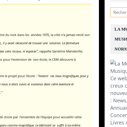
LA M
ne du rock dans les années 1970, la ville n'a jamais renié son
MUSI
c, il y avait nécessité de trouver une solution. La fermeture
NORM
pes sans locaux, ni espaces"
, rappelle Sandrine Mandeville,
ux pour l'extension de son école,
le CEM découvre à
re le projet pour l'école :
"Investir ces lieux magnifiques pour y
Ce web
e nous a alors suivis et soutenus dans cette aventure
et
creux d
nouvea
."
: News,
Annuair
Concer
été choisi par l’ensemble de l’équipe pour accueillir
cette
Livres
 apparu comme magnifique.
Le bâtiment se suffit à lui-même