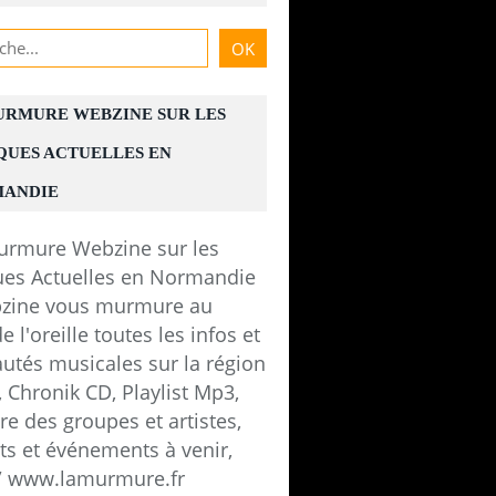
URMURE WEBZINE SUR LES
QUES ACTUELLES EN
ANDIE
zine vous murmure au
e l'oreille toutes les infos et
utés musicales sur la région
 Chronik CD, Playlist Mp3,
e des groupes et artistes,
ts et événements à venir,
 / www.lamurmure.fr