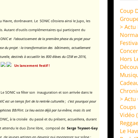
Coup D
Group
u Havre, dorénavant. Le SONIC côtoiera ainsi le Jupo,
les
> Actu
is. Autant d’outils complémentaires qui participent du
Norma
 SONIC et l’aboutissement de la première phase du projet pour
Festiva
se du projet :
la transformation des bâtiments, actuellement
Concer
urelle,
destinés à accueillir les 800 élèves du CEM en 2016,
Hors L
Découv
Un lancement festif !
Musiq
Cadeau
Chroni
Le SONIC va fêter son inauguration et son arrivée dans le
> Actu 
IC est un temps fort de la rentrée culturelle ; c’est pourquoi pour
Coups 
phistes BB/Flirt. Le lieu existe déjà par lui-même, mais ils ont
Vidéo
(
ONIC, à la croisée du passé et du présent, accueillera, durant
Regga
st attendu le duo Zone libre,
composé de
Serge Teyssot-Gay
Le Hav
ont de jeunes artistes en devenir qui monteront sur scène :