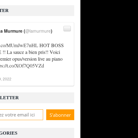
TER
a Murmure (
@lamurmure
)
//t.co/MUmJwE7nHL
HOT BOSS
! La sauce a bien pris!! Voici
remier opus/version live au piano
tps://t.co/XOf7Q05VZd
9, 2022
LETTER
GORIES