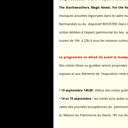
The Starkweathers
,
Magic Hawa
ï,
For the H
musiques actuelles régionales dans le cadre 
Normandie)
ou du dispositif BOOSTER. Dans le
visites dédiées à l’aspect patrimonial du lieu
ouvert de 14h à 23h à tous les visiteurs curie
Le programme en détail. En avant la musiqu
Des visites libres ou guidées seront proposées 
espaces et aux éléments de l’exposition mise e
• 13 septembre 14h30 :
Début des visites pub
• 14 et 15 septembre :
les visites sont axées s
cadre des journées européennes du patrimoin
la Maison du Patrimoine du Havre, 181 rue de P