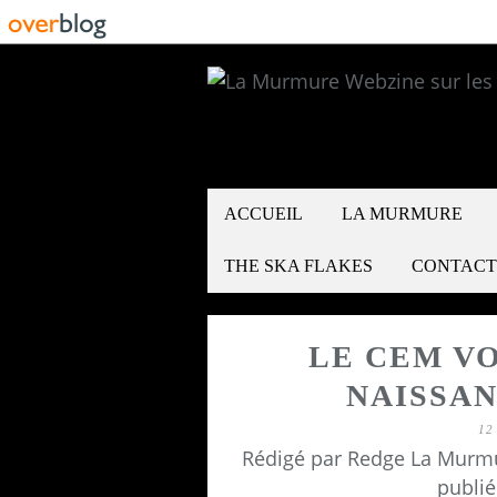
ACCUEIL
LA MURMURE
THE SKA FLAKES
CONTACT
LE CEM V
NAISSAN
12
Rédigé par Redge La Murmu
publié