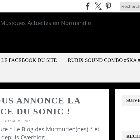
LE FACEBOOK DU SITE
RUBIX SOUND COMBO #SKA 
OUS ANNONCE LA
SUIV
CE DU SONIC !
 SEPTEMBRE 2013
re * Le Blog des Murmurien(nes) * et
 depuis Overblog
RECH