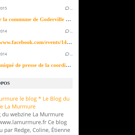
2015
…
Bonjour la commune de Goderville recherche un ou...
2014
…
https://www.facebook.com/events/1433923370196535/
2014
…
Communiqué de presse de la coordination des...
OPOS
g du webzine La Murmure
/www.lamurmure.fr Ce blog
u par Redge, Coline, Étienne