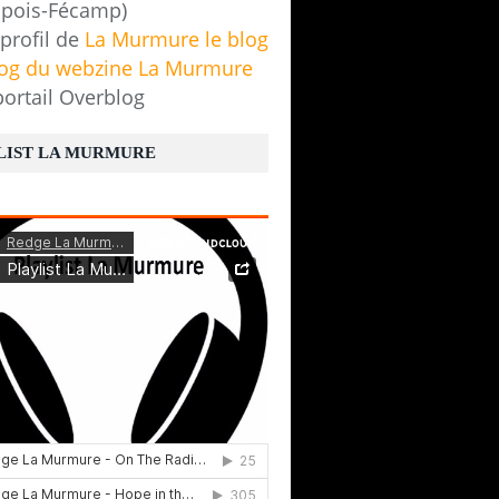
pois-Fécamp)
 profil de
La Murmure le blog
log du webzine La Murmure
portail Overblog
LIST LA MURMURE