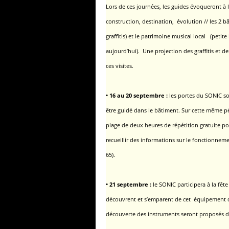
Lors de ces journées, les guides évoqueront à la
construction, destination,
évolution // les 2 b
graffitis) et le patrimoine musical local
(petite
aujourd’hui). Une projection des graffitis et 
ces visites.
• 16 au 20 septembre :
les portes du SONIC son
être guidé dans le bâtiment.
Sur cette même pé
plage de deux heures de répétition gratuite pou
recueillir des informations sur le fonctionnem
65).
• 21 septembre :
le SONIC participera à la fêt
découvrent et s’emparent de cet équipement q
découverte des instruments seront proposés da