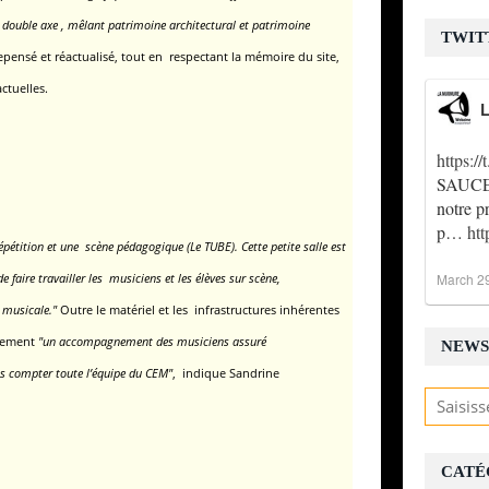
 double axe ,
mêlant patrimoine architectural et patrimoine
TWIT
pensé et réactualisé,
tout en respectant la mémoire du site,
ctuelles.
L
https:
SAUCE !
notre p
p…
ht
répétition et une scène pédagogique (Le TUBE).
Cette petite salle est
March 2
e faire travailler les musiciens et les élèves sur scène,
e musicale."
Outre le matériel et les infrastructures inhérentes
lement
"un accompagnement des musiciens assuré
NEWS
ans compter toute l’équipe du CEM"
, indique Sandrine
CATÉ