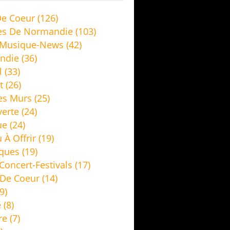
e Coeur
(126)
es De Normandie
(103)
 Musique-News
(42)
ndie
(36)
l
(33)
t
(26)
es Murs
(25)
erte
(24)
ue
(24)
 À Offrir
(19)
ques
(19)
Concert-Festivals
(17)
De Coeur
(14)
9)
e
(8)
re
(7)