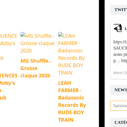
TWIT
L
https:
SAUCE !
notre p
p…
ht
MG Shuffle..
Grosse
March 2
UENCES
claque 2026
Moby's
LEAH
a
FARMER -
NEWS
Dub
Badasonic
Records By
RUDE BOY
TRAIN
CATÉ