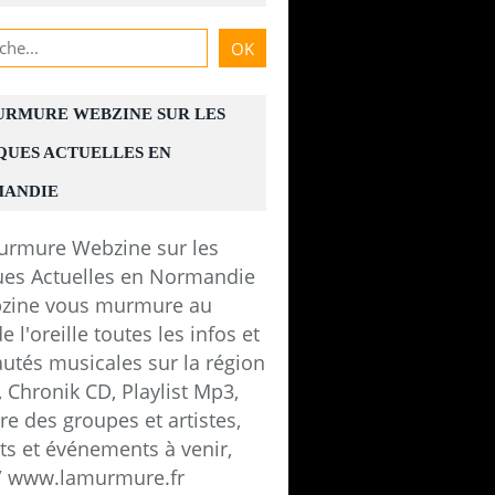
URMURE WEBZINE SUR LES
QUES ACTUELLES EN
ANDIE
zine vous murmure au
e l'oreille toutes les infos et
utés musicales sur la région
 Chronik CD, Playlist Mp3,
e des groupes et artistes,
ts et événements à venir,
 / www.lamurmure.fr