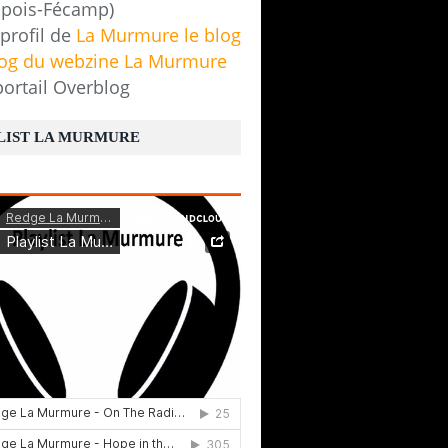
pois-Fécamp)
 profil de
La Murmure le blog
log du webzine La Murmure
portail Overblog
LIST LA MURMURE