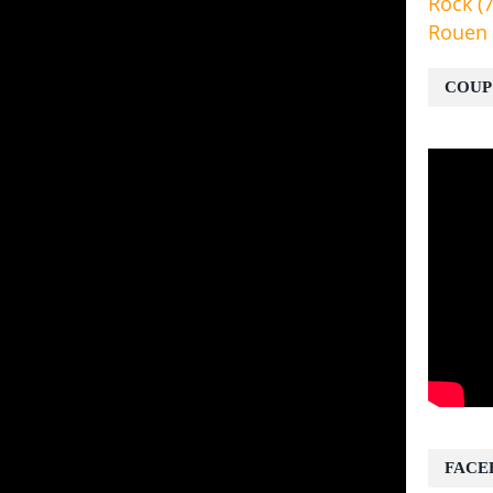
Rock
(7
Rouen
COUP
FACE