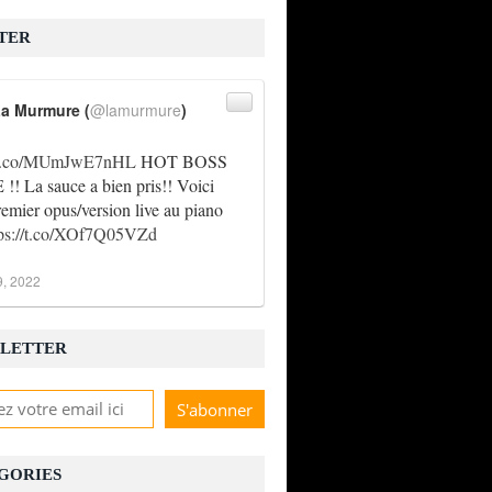
TER
a Murmure (
@lamurmure
)
//t.co/MUmJwE7nHL
HOT BOSS
! La sauce a bien pris!! Voici
remier opus/version live au piano
tps://t.co/XOf7Q05VZd
9, 2022
LETTER
GORIES