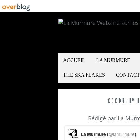
ACCUEIL
LA MURMURE
THE SKA FLAKES
CONTACT
COUP 
Rédigé par La Murm
La Murmure (
@lamurmure
)