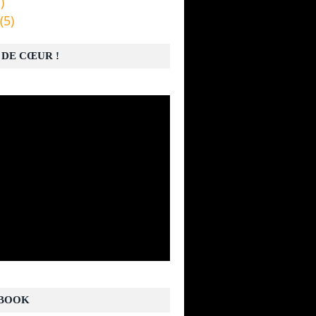
)
(5)
 DE CŒUR !
BOOK