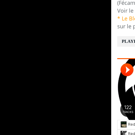
(Fécam
Voir le
* Le B
sur le 
PLAY