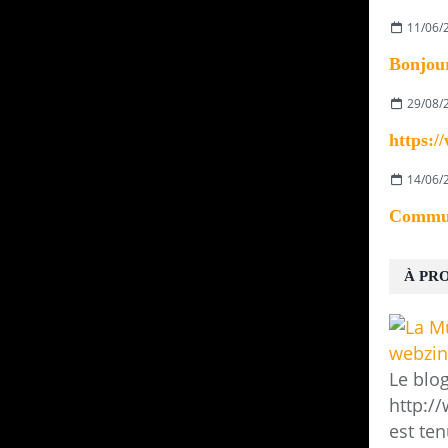
11/06/
29/08/
14/06/
À PR
Le blo
http:/
est ten