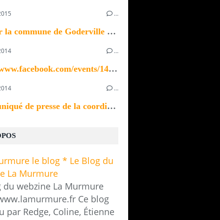
2015
…
Bonjour la commune de Goderville recherche un ou...
2014
…
https://www.facebook.com/events/1433923370196535/
2014
…
Communiqué de presse de la coordination des...
OPOS
g du webzine La Murmure
/www.lamurmure.fr Ce blog
u par Redge, Coline, Étienne