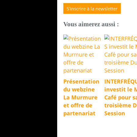
S'inscrire à la newsletter
Vous aimerez aussi :
Présentation
INTERFRÉQ
du webzine
investit le 
La Murmure
Café pour s
et offre de
troisième 
partenariat
Session