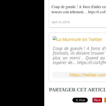
Coup de gueule ! A force d'aider cert
trouver cela tellement…
https://t.
April 14, 2018
Coup de gueule ! A force d'
festivals, ils doivent trouve
plus un merci . Quand au 
espérer de... https://t.co/U
https://twitter.c
PARTAGER CET ARTIC