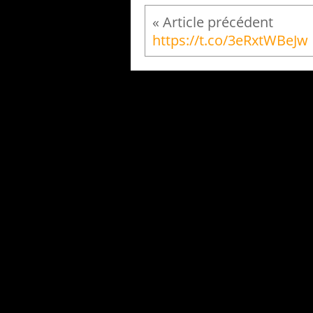
https://t.co/3eRxtWBeJw