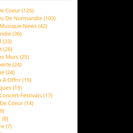
e Coeur
(126)
es De Normandie
(103)
 Musique-News
(42)
ndie
(36)
l
(33)
t
(26)
es Murs
(25)
erte
(24)
ue
(24)
 À Offrir
(19)
ques
(19)
Concert-Festivals
(17)
De Coeur
(14)
9)
e
(8)
re
(7)