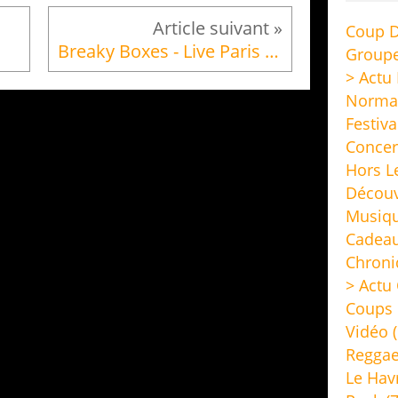
Coup D
Breaky Boxes - Live Paris Normandie (Hey Chief!...
Group
> Actu
Norma
Festiva
Concer
Hors L
Découv
Musiq
Cadeau
Chroni
> Actu 
Coups 
Vidéo
(
Regga
Le Hav