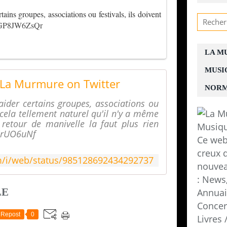
ains groupes, associations ou festivals, ils doivent
co/GP8JW6ZsQr
LA M
MUSI
La Murmure on Twitter
NORM
aider certains groupes, associations ou
r cela tellement naturel qu'il n'y a même
retour de manivelle la faut plus rien
fHrUO6uNf
Ce web
creux d
om/i/web/status/985128692434292737
nouvea
: News,
LE
Annuair
Concer
Repost
0
Livres