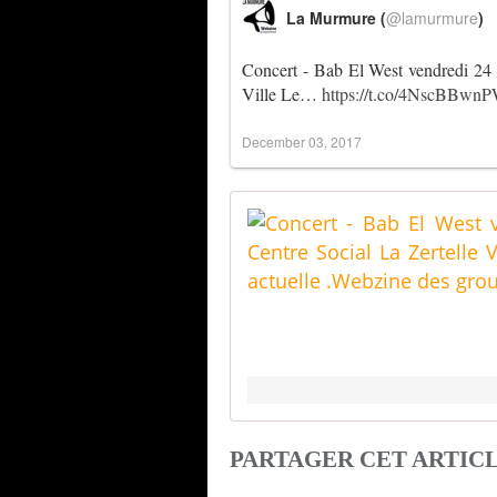
La Murmure (
@lamurmure
)
Concert - Bab El West vendredi 24
Ville Le…
https://t.co/4NscBBwn
December 03, 2017
PARTAGER CET ARTIC