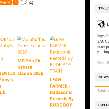
E
Repost
0
l
TWIT
W
e
s
L
t
v
https:
e
SAUCE !
n
d
notre p
r
p…
ht
e
MG Shuffle..
d
March 2
i
Grosse
2
UENCES
claque 2026
4
NEWS
Moby's
LEAH
n
o
a
FARMER -
v
Dub
Badasonic
e
Records By
m
b
RUDE BOY
CATÉ