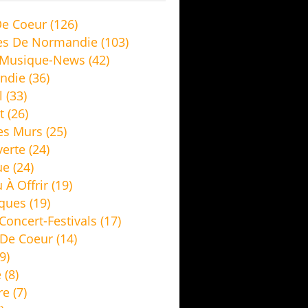
e Coeur
(126)
es De Normandie
(103)
 Musique-News
(42)
ndie
(36)
l
(33)
t
(26)
es Murs
(25)
erte
(24)
ue
(24)
 À Offrir
(19)
ques
(19)
Concert-Festivals
(17)
De Coeur
(14)
9)
e
(8)
re
(7)