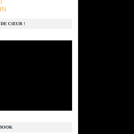
)
(5)
 DE CŒUR !
BOOK