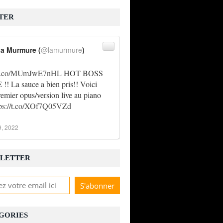
TER
a Murmure (
@lamurmure
)
//t.co/MUmJwE7nHL
HOT BOSS
! La sauce a bien pris!! Voici
remier opus/version live au piano
tps://t.co/XOf7Q05VZd
9, 2022
LETTER
GORIES