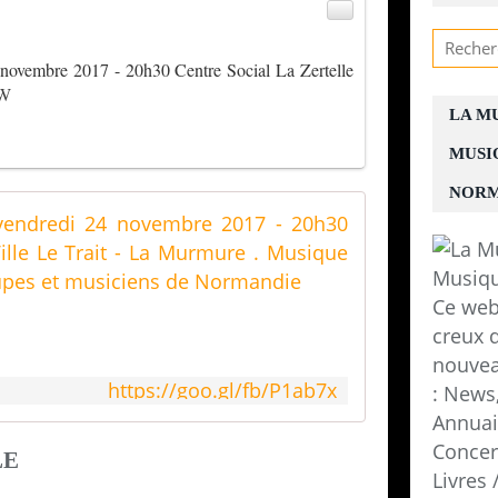
 novembre 2017 - 20h30 Centre Social La Zertelle
PW
LA M
MUSI
NORM
Concert - B
C
o
Ce web
n
c
creux d
e
nouvea
r
https://goo.gl/fb/P1ab7x
: News,
t
-
Annuair
B
Concer
LE
a
Livres
b