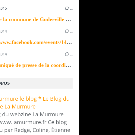
2015
…
Bonjour la commune de Goderville recherche un ou...
2014
…
https://www.facebook.com/events/1433923370196535/
2014
…
Communiqué de presse de la coordination des...
OPOS
g du webzine La Murmure
/www.lamurmure.fr Ce blog
u par Redge, Coline, Étienne