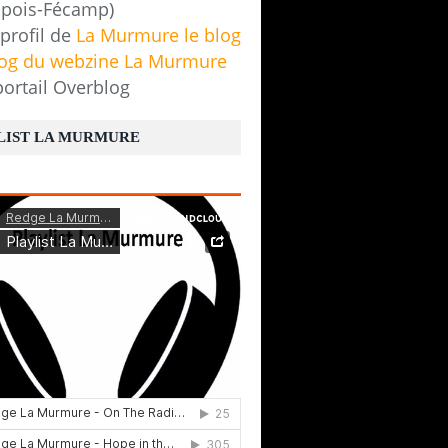
pois-Fécamp)
 profil de
La Murmure le blog
log du webzine La Murmure
portail Overblog
LIST LA MURMURE