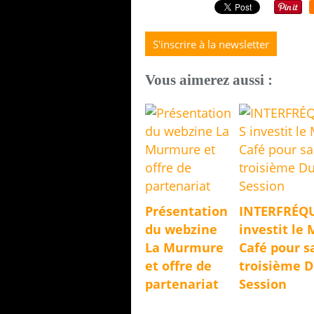
S'inscrire à la newsletter
Vous aimerez aussi :
Présentation
INTERFRÉQ
du webzine
investit le 
La Murmure
Café pour s
et offre de
troisième 
partenariat
Session