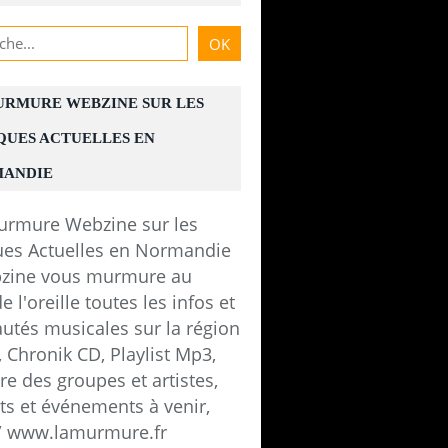
URMURE WEBZINE SUR LES
QUES ACTUELLES EN
ANDIE
ab El West vendredi 24 novembre 2017 - 20h
zine vous murmure au
e l'oreille toutes les infos et
utés musicales sur la région
 Chronik CD, Playlist Mp3,
e des groupes et artistes,
ts et événements à venir,
 / www.lamurmure.fr