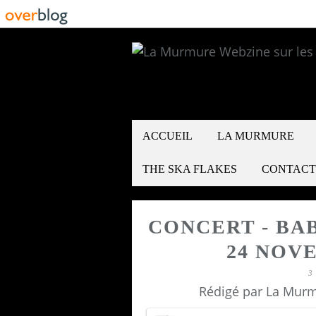
ACCUEIL
LA MURMURE
THE SKA FLAKES
CONTACT
CONCERT - BA
24 NOVE
3
Rédigé par La Murm