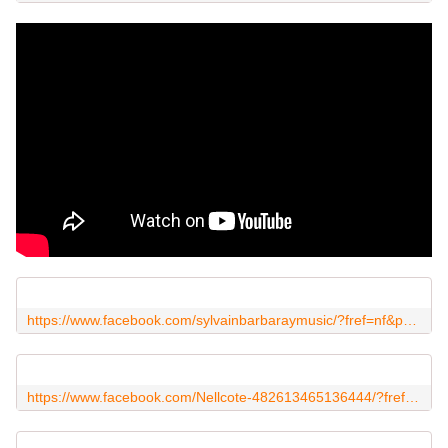
https://www.facebook.com/sylvainbarbaraymusic/?fref=nf&pnref=story
https://www.facebook.com/Nellcote-482613465136444/?fref=ts