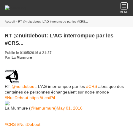
MENU
Accueil
» RT @nuitdebout: L’AG interrompue par les #CRS...
RT @nuitdebout: L’AG interrompue par les
#CRS...
Publié le 01/05/2016 à 21:37
Par
La Murmure
RT
@nuitdebout
: L’AG interrompue par les
#CRS
alors que des
centaines de personnes échangeaient sur notre monde
#NuitDebout
https://t.co/P4…
La Murmure (
@lamurmure
)
May 01, 2016
#CRS
#NuitDebout