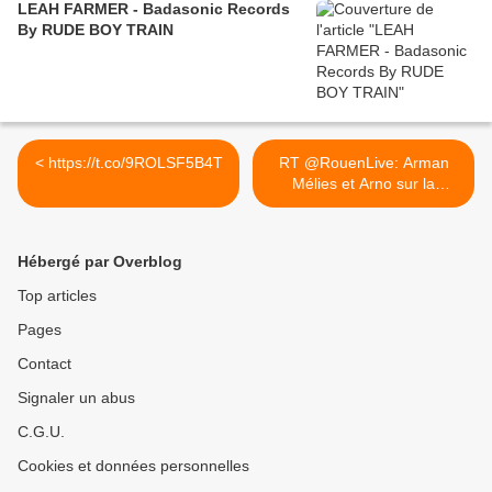
LEAH FARMER - Badasonic Records
By RUDE BOY TRAIN
< https://t.co/9ROLSF5B4T
RT @RouenLive: Arman
Mélies et Arno sur la
scène... >
Hébergé par Overblog
Top articles
Pages
Contact
Signaler un abus
C.G.U.
Cookies et données personnelles