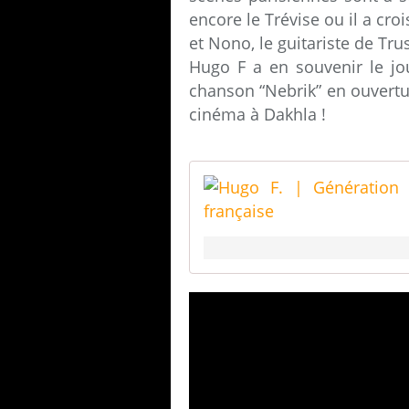
encore le Trévise ou il a cr
et Nono, le guitariste de Trust
Hugo F a en souvenir le jou
chanson “Nebrik” en ouvertur
cinéma à Dakhla !