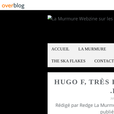
ACCUEIL
LA MURMURE
THE SKA FLAKES
CONTACT
HUGO F, TRÈS
3
Rédigé par Redge La Murmu
publié