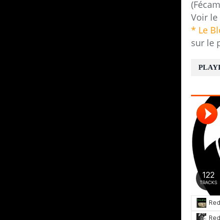
(Fécam
Voir le
* Le B
sur le 
PLAY