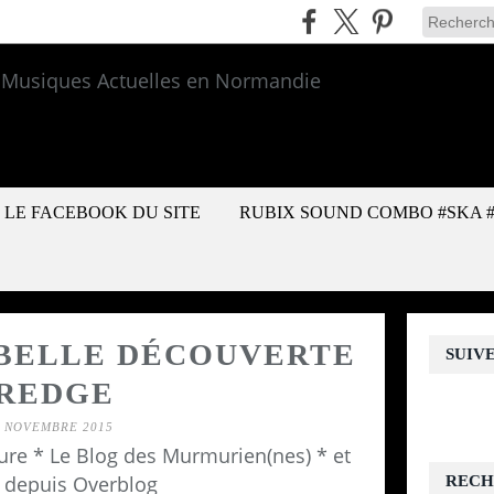
LE FACEBOOK DU SITE
RUBIX SOUND COMBO #SKA 
 BELLE DÉCOUVERTE
SUIV
.REDGE
0 NOVEMBRE 2015
re * Le Blog des Murmurien(nes) * et
 depuis Overblog
RECH