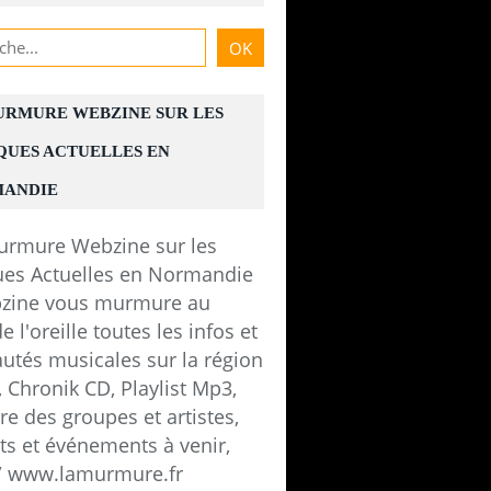
URMURE WEBZINE SUR LES
QUES ACTUELLES EN
ANDIE
zine vous murmure au
e l'oreille toutes les infos et
utés musicales sur la région
 Chronik CD, Playlist Mp3,
e des groupes et artistes,
ts et événements à venir,
 / www.lamurmure.fr