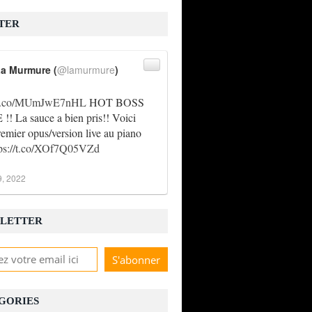
TER
a Murmure (
@lamurmure
)
//t.co/MUmJwE7nHL
HOT BOSS
! La sauce a bien pris!! Voici
remier opus/version live au piano
énération montante de la chanson pop-rock
tps://t.co/XOf7Q05VZd
9, 2022
LETTER
GORIES