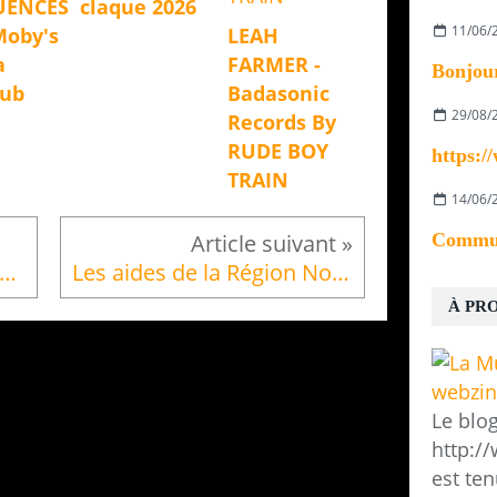
UENCES
claque 2026
11/06/
Moby's
LEAH
a
FARMER -
Dub
Badasonic
29/08/
Records By
RUDE BOY
TRAIN
14/06/
ès belle découverte ce matin ( Merci !) A...
Les aides de la Région Normandie pour les musiciens, techniciens et mélomanes
À PR
Le blo
http:/
est ten