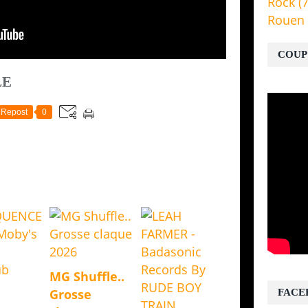
Rock
(7
Rouen
COUP
LE
Repost
0
MG Shuffle..
Grosse
FACE