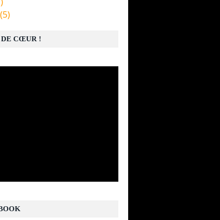
)
(5)
 DE CŒUR !
BOOK