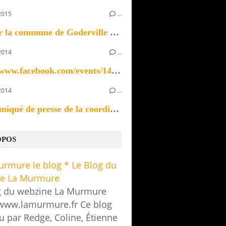
2015
…
Bonjour la commune de Goderville recherche un ou...
2014
…
https://www.facebook.com/events/1433923370196535/
2014
…
Communiqué de presse de la coordination des...
OPOS
g du webzine La Murmure
/www.lamurmure.fr Ce blog
u par Redge, Coline, Étienne