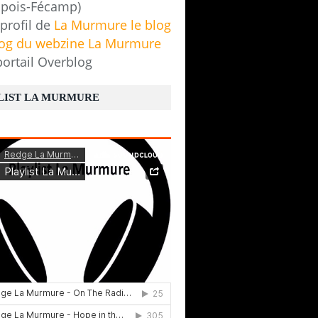
pois-Fécamp)
 profil de
La Murmure le blog
log du webzine La Murmure
portail Overblog
LIST LA MURMURE