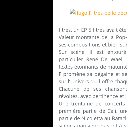
titres, un EP 5 titres avait é
Valeur montante de la Pop-
ses compositions et bien sûr
Sur scène, il est entour
particulier René De Wael,
textes étonnants de maturité,
F promène sa dégaine et s
sur l’ univers qu’il offre cha
Chacune de ses chansons
révoltes, avec pertinence et
Une trentaine de concerts
première partie de Cali, u
partie de Nicoletta au Batac
scènes parisiennes sont à 