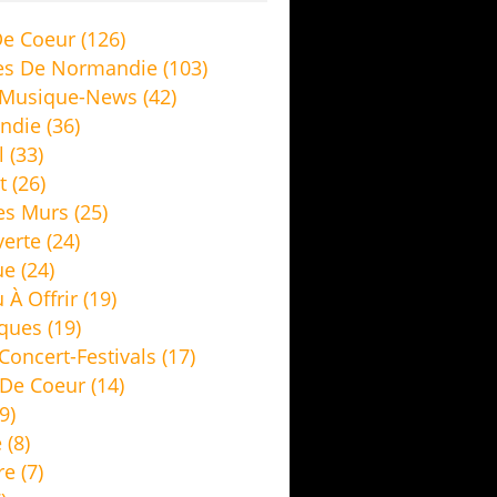
e Coeur
(126)
es De Normandie
(103)
 Musique-News
(42)
ndie
(36)
l
(33)
t
(26)
es Murs
(25)
erte
(24)
ue
(24)
 À Offrir
(19)
ques
(19)
Concert-Festivals
(17)
De Coeur
(14)
9)
e
(8)
re
(7)