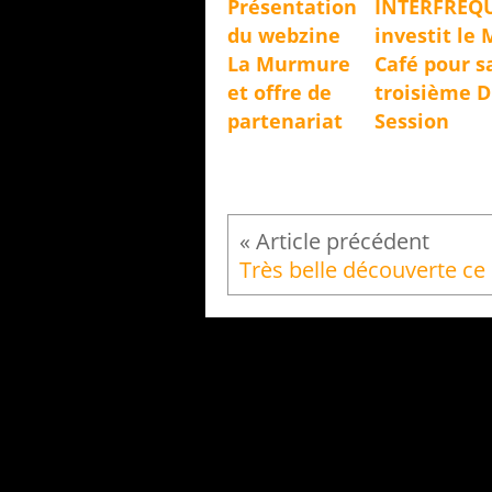
Présentation
INTERFRÉQ
du webzine
investit le 
La Murmure
Café pour s
et offre de
troisième 
partenariat
Session
Tr