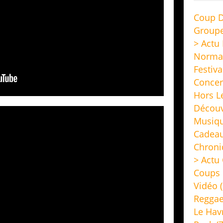
Coup D
Group
> Actu
Norma
Festiva
Concer
Hors L
Découv
Musiq
Cadeau
Chroni
> Actu 
Coups 
Vidéo
(
Regga
Le Hav