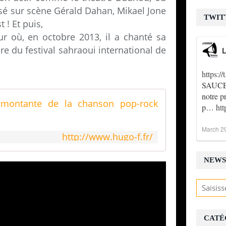
oisé sur scène Gérald Dahan, Mikael Jone
TWIT
 ! Et puis,
r où, en octobre 2013, il a chanté sa
e du festival sahraoui international de
L
https:
SAUCE !
notre p
Hugo F. | G
p…
ht
March 2
http://www.hugo-f.fr/
NEWS
CATÉ