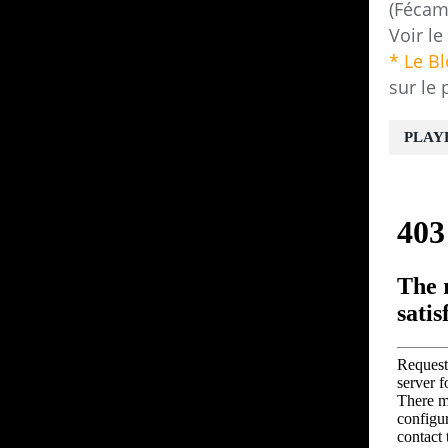
(Fécam
Voir le
* Le B
sur le 
PLAY