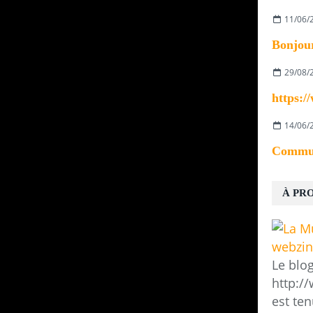
11/06/
29/08/
14/06/
À PR
Le blo
http:/
est ten