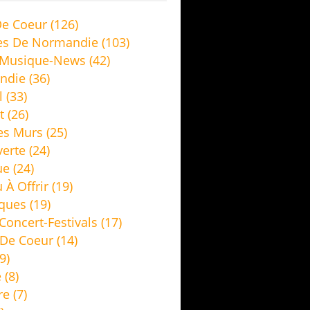
e Coeur
(126)
es De Normandie
(103)
 Musique-News
(42)
ndie
(36)
l
(33)
t
(26)
es Murs
(25)
erte
(24)
ue
(24)
 À Offrir
(19)
ques
(19)
Concert-Festivals
(17)
De Coeur
(14)
9)
e
(8)
re
(7)