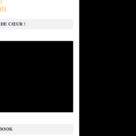
)
(5)
 DE CŒUR !
BOOK