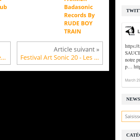
Dub
Badasonic
TWIT
Records By
RUDE BOY
TRAIN
L
https:
SAUCE !
Redge La Murmure shared Festival de l'image Voyage...
Festival Art Sonic 20 - Les 24 & 25 Juillet 2015 - Briouze (61) - Venir à Briouze
notre p
p…
ht
March 2
NEWS
CATÉ