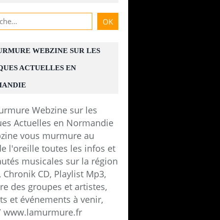
URMURE WEBZINE SUR LES
QUES ACTUELLES EN
ANDIE
zine vous murmure au
e l'oreille toutes les infos et
utés musicales sur la région
 Chronik CD, Playlist Mp3,
e des groupes et artistes,
ts et événements à venir,
 / www.lamurmure.fr