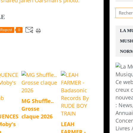
LE
Repost
0
LA M
MUSI
NORM
Ce web
creux d
nouvea
MG Shuffle..
: News,
Grosse
Annuair
UENCES
claque 2026
Concer
Moby's
LEAH
Livres
a
FARMER -