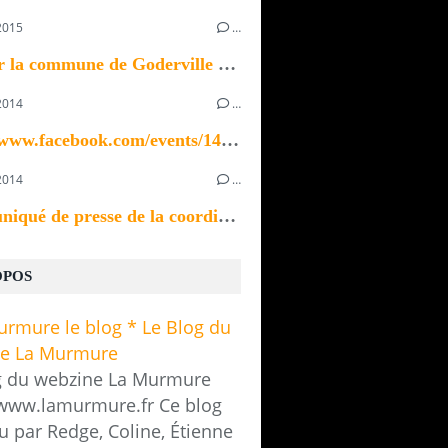
2015
…
Bonjour la commune de Goderville recherche un ou...
2014
…
https://www.facebook.com/events/1433923370196535/
2014
…
Communiqué de presse de la coordination des...
OPOS
g du webzine La Murmure
/www.lamurmure.fr Ce blog
u par Redge, Coline, Étienne