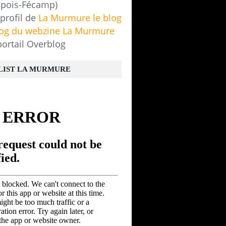
pois-Fécamp)
 profil de
La Murmure le blog
log du webzine La Murmure
portail Overblog
LIST LA MURMURE