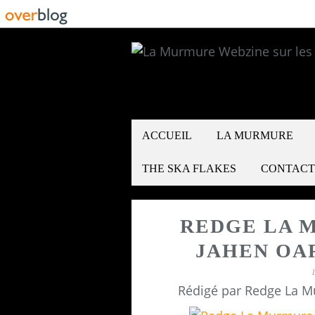
ACCUEIL
LA MURMURE
THE SKA FLAKES
CONTACT
REDGE LA 
JAHEN OA
Rédigé par Redge La M