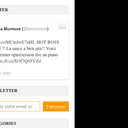
TER
a Murmure (
@lamurmure
)
//t.co/MUmJwE7nHL
HOT BOSS
! La sauce a bien pris!! Voici
remier opus/version live au piano
tps://t.co/XOf7Q05VZd
9, 2022
LETTER
GORIES