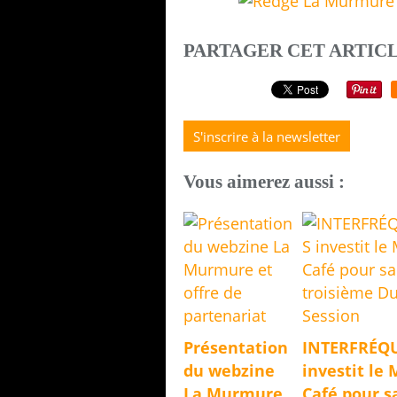
PARTAGER CET ARTIC
S'inscrire à la newsletter
Vous aimerez aussi :
Présentation
INTERFRÉQ
du webzine
investit le 
La Murmure
Café pour s