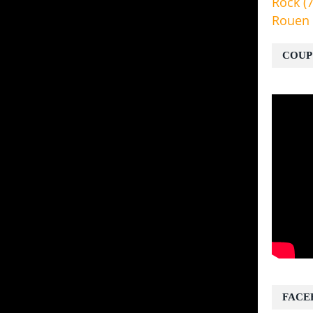
Rock
(7
Rouen
COUP
FACE