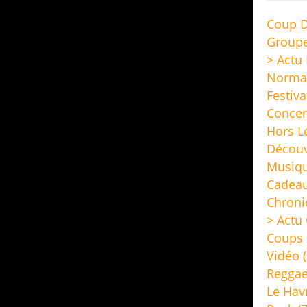
Coup D
Group
> Actu
Norma
Festiva
Concer
Hors L
Découv
Musiq
Cadeau
Chroni
> Actu 
Coups 
Vidéo
(
Regga
Le Hav