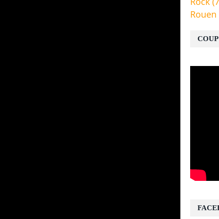
Rock
(7
Rouen
COUP
FACE