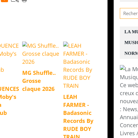
LA M
MUSI
NORM
MG Shuffle..
Grosse
Ce web
UENCES
claque 2026
creux d
Moby's
LEAH
nouvea
a
FARMER -
: News,
Dub
Badasonic
Annuair
Records By
Concer
RUDE BOY
Livres
TRAIN