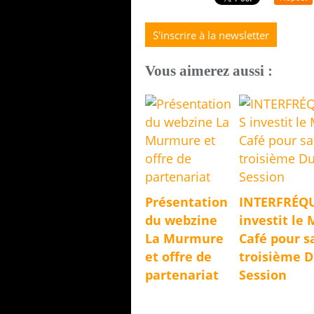
S'inscrire à la newsletter
Vous aimerez aussi :
Présentation
INTERFRÉQ
du webzine
investit le 
La Murmure
Café pour s
et offre de
troisième 
partenariat
Session