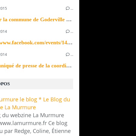
2015
…
Bonjour la commune de Goderville recherche un ou...
2014
…
https://www.facebook.com/events/1433923370196535/
2014
…
Communiqué de presse de la coordination des...
OPOS
g du webzine La Murmure
/www.lamurmure.fr Ce blog
u par Redge, Coline, Étienne