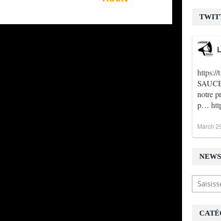
TWIT
L
https:
SAUCE !
notre p
p…
ht
March 2
NEWS
CATÉ