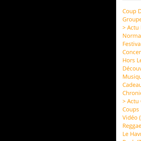
Coup D
Group
> Actu
Norma
Festiva
Concer
Hors L
Découv
Musiq
Cadeau
Chroni
> Actu 
Coups 
Vidéo
(
Regga
Le Hav