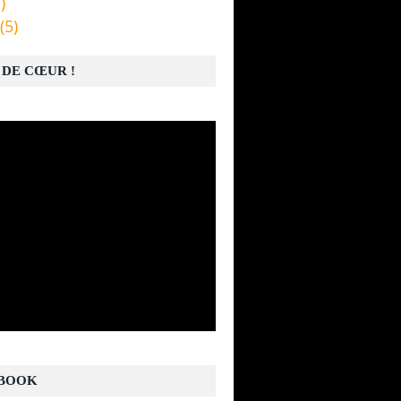
)
(5)
 DE CŒUR !
BOOK