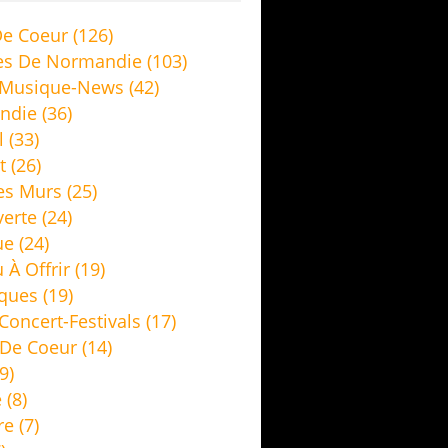
e Coeur
(126)
es De Normandie
(103)
 Musique-News
(42)
ndie
(36)
l
(33)
t
(26)
es Murs
(25)
erte
(24)
ue
(24)
 À Offrir
(19)
ques
(19)
Concert-Festivals
(17)
De Coeur
(14)
9)
e
(8)
re
(7)