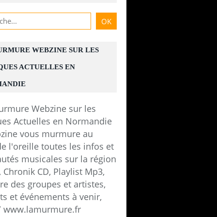
URMURE WEBZINE SUR LES
QUES ACTUELLES EN
ANDIE
zine vous murmure au
e l'oreille toutes les infos et
utés musicales sur la région
 Chronik CD, Playlist Mp3,
e des groupes et artistes,
ts et événements à venir,
 / www.lamurmure.fr