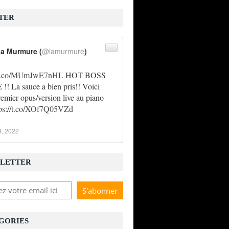
TER
a Murmure (
@lamurmure
)
//t.co/MUmJwE7nHL
HOT BOSS
! La sauce a bien pris!! Voici
remier opus/version live au piano
tps://t.co/XOf7Q05VZd
9, 2022
LETTER
GORIES