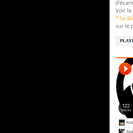
(Fécam
Voir le
* Le B
sur le 
PLAY