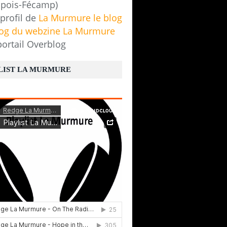
pois-Fécamp)
 profil de
La Murmure le blog
log du webzine La Murmure
portail Overblog
LIST LA MURMURE