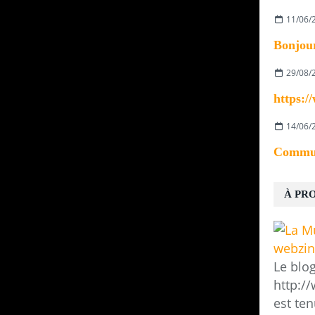
11/06/
29/08/
14/06/
À PR
Le blo
http:/
est ten