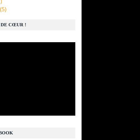
)
(5)
 DE CŒUR !
BOOK