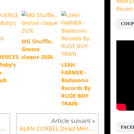
Rock
(7
Rouen
COUP
MG Shuffle..
Grosse
UENCES
claque 2026
Moby's
LEAH
a
FARMER -
Dub
Badasonic
Records By
RUDE BOY
TRAIN
Dead Rock Machine part à Bourges !
ALAN CORBEL Dead Men Chronicles (cinq7)
FACE