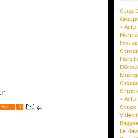
Coup D
Group
> Actu
Norma
Festiva
Concer
Hors L
Découv
Musiq
Cadeau
Chroni
LE
> Actu 
Coups 
Repost
0
Vidéo
(
Regga
Le Hav