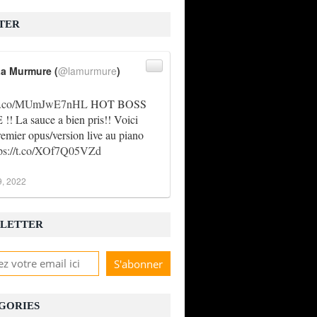
TER
a Murmure (
@lamurmure
)
//t.co/MUmJwE7nHL
HOT BOSS
! La sauce a bien pris!! Voici
remier opus/version live au piano
tps://t.co/XOf7Q05VZd
9, 2022
LETTER
GORIES