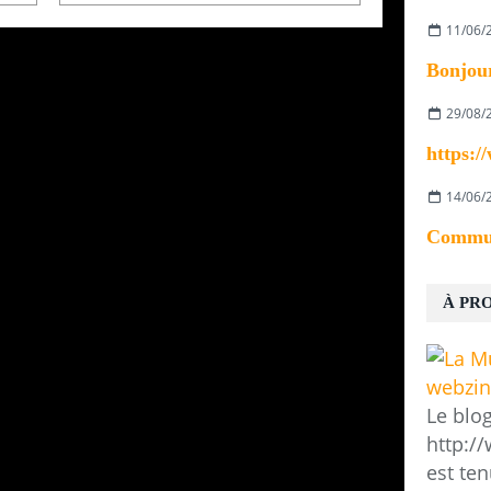
11/06/
29/08/
14/06/
À PR
Le blo
http:/
est ten