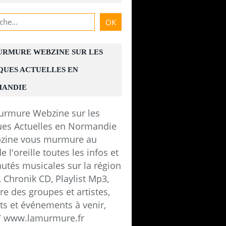
URMURE WEBZINE SUR LES
QUES ACTUELLES EN
ANDIE
zine vous murmure au
e l'oreille toutes les infos et
utés musicales sur la région
 Chronik CD, Playlist Mp3,
e des groupes et artistes,
ts et événements à venir,
 / www.lamurmure.fr