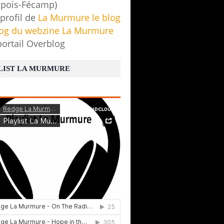
pois-Fécamp)
 profil de
La Murmure le blog
log du webzine La Murmure
portail Overblog
LIST LA MURMURE