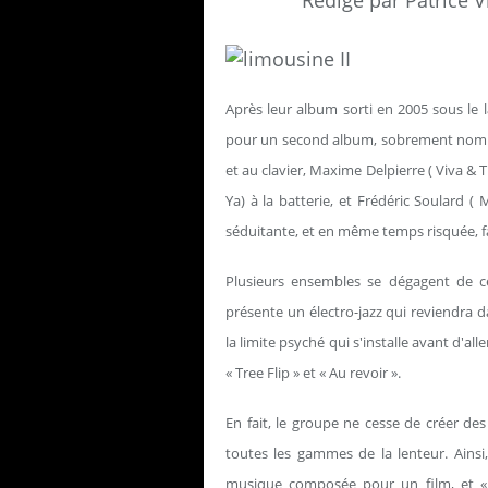
Rédigé par Patrice V
Après leur album sorti en 2005 sous le 
pour un second album, sobrement nommé
et au clavier, Maxime Delpierre ( Viva & T
Ya) à la batterie, et Frédéric Soulard
séduitante, et en même temps risquée, fa
Plusieurs ensembles se dégagent de c
présente un électro-jazz qui reviendra 
la limite psyché qui s'installe avant d'
« Tree Flip » et « Au revoir ».
En fait, le groupe ne cesse de créer des
toutes les gammes de la lenteur. Ainsi
musique composée pour un film, et «