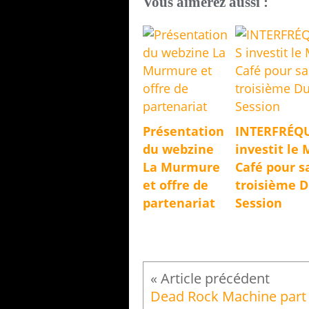
Vous aimerez aussi :
Présentation
INTERFRÉQ
du webzine
investit le 
La Murmure
Café pour s
et offre de
troisième 
partenariat
Session