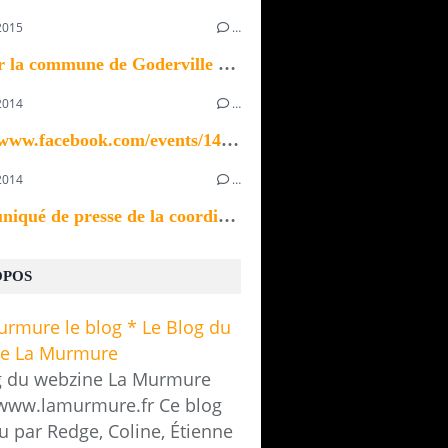
2015
…
Bonjour la commune de Goderville recherche un ou...
2014
…
https://www.facebook.com/events/1433923370196535/
2014
…
Communiqué de presse de la coordination des...
OPOS
g du webzine La Murmure
/www.lamurmure.fr Ce blog
u par Redge, Coline, Étienne