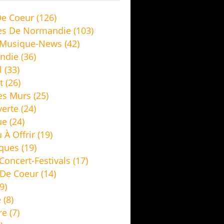
e Coeur
(126)
es De Normandie
(103)
 Musique-News
(42)
ndie
(36)
l
(33)
t
(26)
es Murs
(25)
erte
(24)
ue
(24)
 À Offrir
(19)
ques
(19)
Concert-Festivals
(17)
De Coeur
(14)
9)
e
(8)
re
(7)