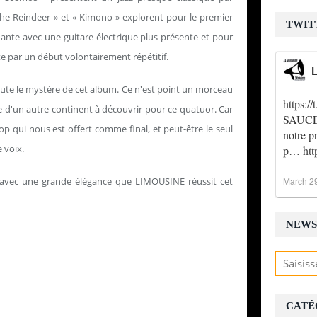
 The Reindeer » et « Kimono » explorent pour le premier
TWIT
nante avec une guitare électrique plus présente et pour
te par un début volontairement répétitif.
L
doute le mystère de cet album. Ce n'est point un morceau
https:
re d'un autre continent à découvrir pour ce quatuor. Car
SAUCE !
p qui nous est offert comme final, et peut-être le seul
notre p
 voix.
p…
ht
t avec une grande élégance que LIMOUSINE réussit cet
March 2
NEWS
CATÉ