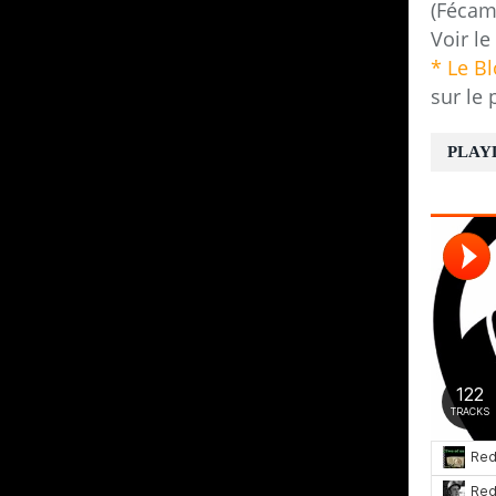
(Fécam
Voir le
* Le B
sur le 
PLAY