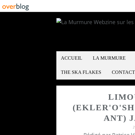
ACCUEIL
LA MURMURE
THE SKA FLAKES
CONTACT
LIMOU
(EKLER'O'SH
ANT) 
2