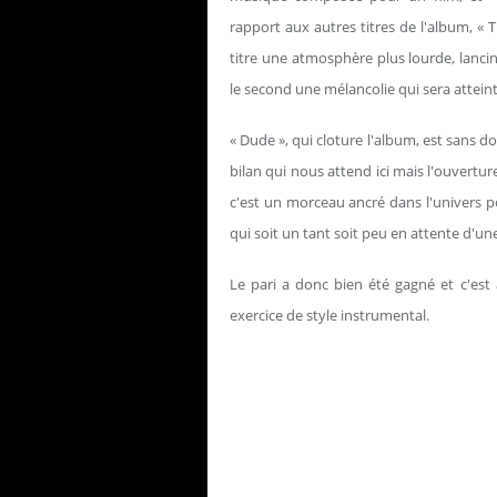
rapport aux autres titres de l'album, «
titre une atmosphère plus lourde, lanci
le second une mélancolie qui sera attein
« Dude », qui cloture l'album, est sans 
bilan qui nous attend ici mais l'ouvertu
c'est un morceau ancré dans l'univers po
qui soit un tant soit peu en attente d'une
Le pari a donc bien été gagné et c'es
exercice de style instrumental.