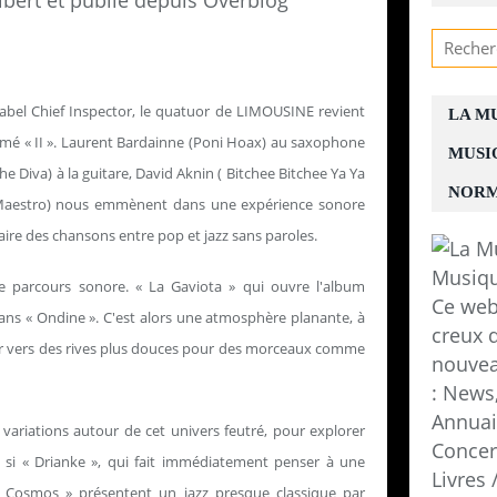
ibert et publié depuis Overblog
label Chief Inspector, le quatuor de LIMOUSINE revient
LA M
 « II ». Laurent Bardainne (Poni Hoax) au saxophone
MUSI
he Diva) à la guitare, David Aknin ( Bitchee Bitchee Ya Ya
NORM
 ( Maestro) nous emmènent dans une expérience sonore
ire des chansons entre pop et jazz sans paroles.
e parcours sonore. « La Gaviota » qui ouvre l'album
Ce web
dans « Ondine ». C'est alors une atmosphère planante, à
creux d
aller vers des rives plus douces pour des morceaux comme
nouvea
: News,
Annuair
 variations autour de cet univers feutré, pour explorer
Concer
, si « Drianke », qui fait immédiatement penser à une
Livres
 Cosmos » présentent un jazz presque classique par